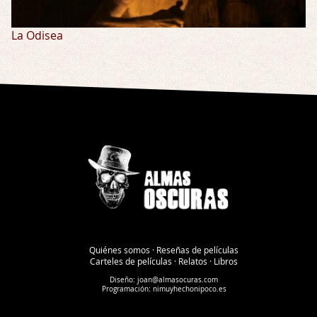
La Odisea
Quiénes somos
·
Reseñas de películas
Carteles de películas
·
Relatos
·
Libros
Diseño:
joan@almasocuras.com
Programación:
nimuyhechonipoco.es