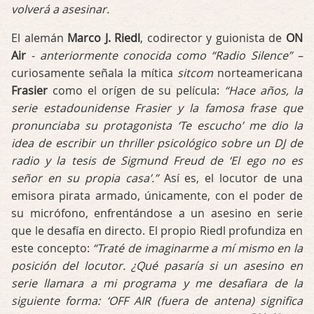
volverá a asesinar.
El alemán
Marco J. Riedl
, codirector y guionista de
ON
Air
- anteriormente conocida como “Radio Silence” –
curiosamente señala la mítica
sitcom
norteamericana
Frasier
como el orígen de su película:
“Hace años, la
serie estadounidense Frasier y la famosa frase que
pronunciaba su protagonista ‘Te escucho’ me dio la
idea de escribir un thriller psicológico sobre un DJ de
radio y la tesis de Sigmund Freud de ‘El ego no es
señor en su propia casa’.”
Así es, el locutor de una
emisora pirata armado, únicamente, con el poder de
su micrófono, enfrentándose a un asesino en serie
que le desafía en directo. El propio Riedl profundiza en
este concepto:
“Traté de imaginarme a mí mismo en la
posición del locutor. ¿Qué pasaría si un asesino en
serie llamara a mi programa y me desafiara de la
siguiente forma: ‘OFF AIR (fuera de antena) significa