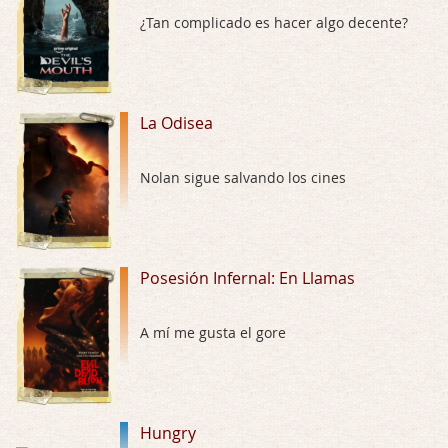
Por: Luar
Buena película, buen director y buenos ac …
¿Tan complicado es hacer algo decente?
El señor de las moscas
Por: Luar
Dudaba en ver la serie, una serie de 4 cap …
La Odisea
Hungry
Nolan sigue salvando los cines
Por: Croc
Para entretenerte un domingo por la tarde …
Las 10 películas gore de Almas Oscuras
Posesión Infernal: En Llamas
Por: JORDI CRUYFF
Buenas tardes, Hay muchas y algunas muy …
A mí me gusta el gore
Possession
Por: Chupasangre
Mi opinión en su día. Su duracion me ha …
Hungry
El eslabón podrido