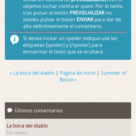
objetivo luchar contra el
spam
. Por lo tanto,
tras pulsar el botón
PREVISUALIZAR
no
olvides pulsar el botón
ENVIAR
para dar de
alta definitivamente el comentario.
Si desea incluir un spoiler indique use las
etiquetas
[spoiler]
y
[/spoiler]
para
enmarmar el texto que se ocultará.
« La boca del diablo
|
Página de inicio
|
Summer of
Blood »
Últimos comentarios
La boca del diablo
Por: Horacio