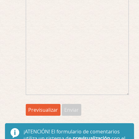
¡ATENCIÓN!
El formulario de comentarios
utiliza un sistema de
previsualización
con el