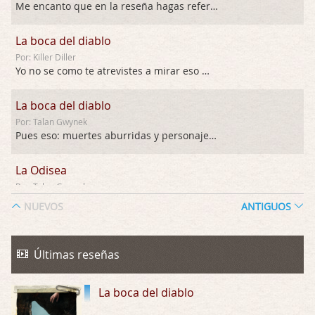
Me encanto que en la reseña hagas referen …
La boca del diablo
Por: Killer Diller
Yo no se como te atrevistes a mirar eso …
La boca del diablo
Por: Talan Gwynek
Pues eso: muertes aburridas y personajes p …
La Odisea
Por: Talan Gwynek
Draghann, las quejas sobre la diversidad s …
NUEVOS
ANTIGUOS
La Odisea
Por: Draghann
Últimas reseñas
No sé si entrar en polémicas con respect …
La boca del diablo
Trance