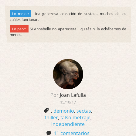
Lo mejor:
Una generosa colección de sustos... muchos de los
cuáles funcionan.
Lo peor:
Si Annabelle no apareciera... quizás ni la echábamos de
menos.
Por
Joan Lafulla
15/10/17
,
demonio
,
sectas
,
thiller
,
falso metraje
,
independiente
11 comentarios