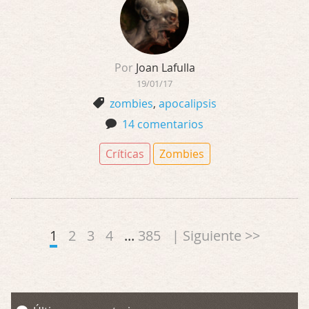
Por
Joan Lafulla
19/01/17
zombies
,
apocalipsis
14 comentarios
Críticas
Zombies
1
2
3
4
...
385
| Siguiente >>