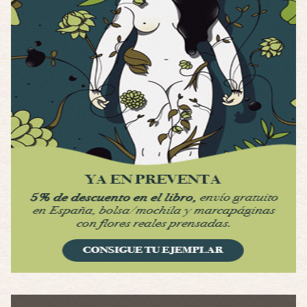
Por: Luar
Se llama la posesión en castellano, está …
Obsession
Por: Mariano
Una película normalita, nada del otro mun …
Obsession
Por: Chica Stark
Al principio por el hype que la dieron iba …
Possession
Por: Mountain
Llevo toda una vida para verla y nunca lo …
Posesión Infernal: En Llamas
Por: Skalope
Totalmente de acuerdo Ignacio. La he disfr …