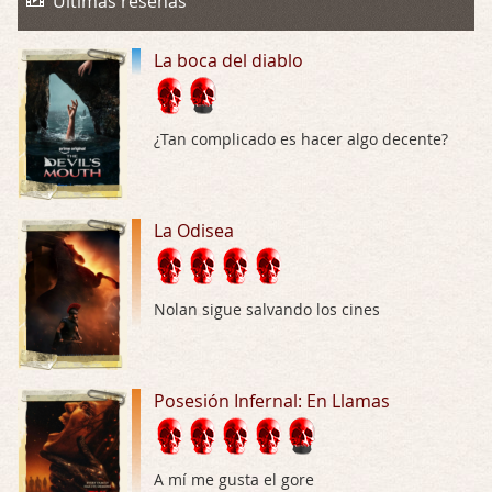
Últimas reseñas
Buena película, buen director y buenos ac …
La boca del diablo
El señor de las moscas
Por: Luar
Dudaba en ver la serie, una serie de 4 cap …
¿Tan complicado es hacer algo decente?
Hungry
Por: Croc
Para entretenerte un domingo por la tarde …
La Odisea
Las 10 películas gore de Almas Oscuras
Por: JORDI CRUYFF
Nolan sigue salvando los cines
Buenas tardes, Hay muchas y algunas muy …
Possession
Posesión Infernal: En Llamas
Por: Chupasangre
Mi opinión en su día. Su duracion me ha …
El eslabón podrido
A mí me gusta el gore