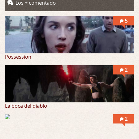
Into the Mud
Los + comentado
Por: Flor
Se puede ver este corto y otras más de ex …
5
Possession
2
La boca del diablo
2