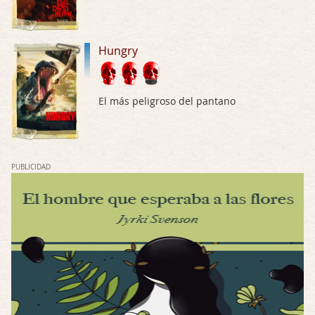
Por: Luar
Solo la he visto en una web rusa de descar …
Hungry
Possession
Por: FrancHis
La he dejado a medias por motivos de fuerz …
El más peligroso del pantano
Posesión Infernal: En Llamas
Por: FrancHis
Yo justo fui a verla ayer al cine y la ver …
PUBLICIDAD
Por encima de tu cadáver
Por: Luar
Interesante cuando avanza, le falta algo d …
Por encima de tu cadáver
Por: Luar
Interesante cuando avanza, le falta algo d …
Possession