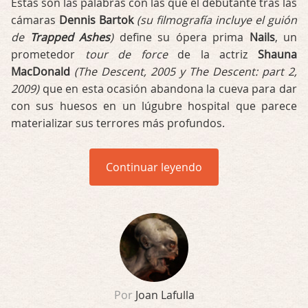
Estas son las palabras con las que el debutante tras las
cámaras
Dennis Bartok
(su filmografía incluye el guión
de
Trapped Ashes
)
define su ópera prima
Nails
, un
prometedor
tour de force
de la actriz
Shauna
MacDonald
(The Descent, 2005 y The Descent: part 2,
2009)
que en esta ocasión abandona la cueva para dar
con sus huesos en un lúgubre hospital que parece
materializar sus terrores más profundos.
Continuar leyendo
Por
Joan Lafulla