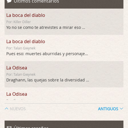
Últimos comentarios
La boca del diablo
Por: Killer Diller
Yo no se como te atrevistes a mirar eso …
La boca del diablo
Por: Talan Gwynek
Pues eso: muertes aburridas y personajes p …
La Odisea
Por: Talan Gwynek
Draghann, las quejas sobre la diversidad s …
La Odisea
Por: Draghann
No sé si entrar en polémicas con respect …
NUEVOS
ANTIGUOS
Trance
Por: Luar