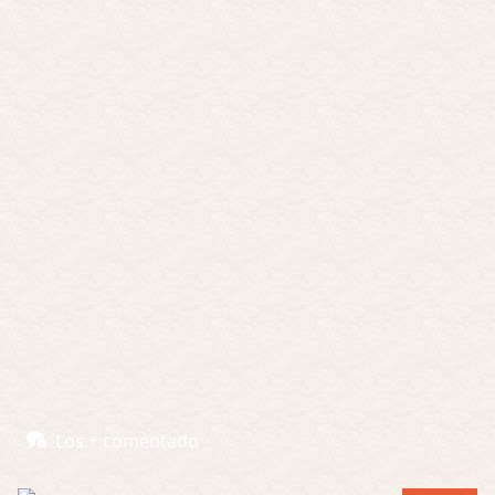
Posesión Infernal: En Llamas
Por: FrancHis
Yo justo fui a verla ayer al cine y la ver …
Por encima de tu cadáver
Por: Luar
Interesante cuando avanza, le falta algo d …
Por encima de tu cadáver
Por: Luar
Interesante cuando avanza, le falta algo d …
Possession
Por: Luar
Se llama la posesión en castellano, está …
Obsession
Los + comentado
Por: Mariano
Una película normalita, nada del otro mun …