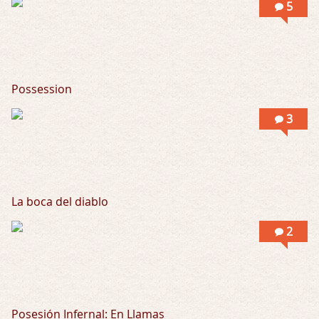
5
Obsession
Por: Chica Stark
Al principio por el hype que la dieron iba …
Possession
Possession
Por: Mountain
Llevo toda una vida para verla y nunca lo …
3
La boca del diablo
2
Posesión Infernal: En Llamas