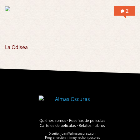
2
La Odisea
Quiénes somos
·
Reseñas de películas
Carteles de películas
·
Relatos
·
Libros
Diseño:
joan@almasocuras.com
Programación:
nimuyhechonipoco.es