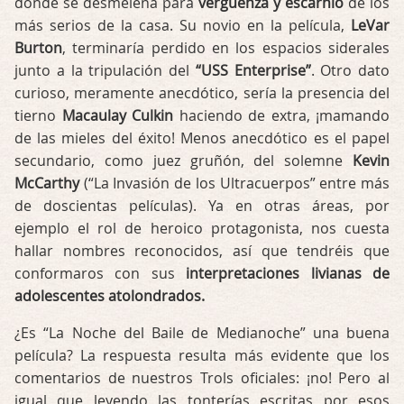
donde se desmelena para
vergüenza y escarnio
de los
más serios de la casa. Su novio en la película,
LeVar
Burton
, terminaría perdido en los espacios siderales
junto a la tripulación del
“USS Enterprise”
. Otro dato
curioso, meramente anecdótico, sería la presencia del
tierno
Macaulay Culkin
haciendo de extra, ¡mamando
de las mieles del éxito! Menos anecdótico es el papel
secundario, como juez gruñón, del solemne
Kevin
McCarthy
(“La Invasión de los Ultracuerpos” entre más
de doscientas películas). Ya en otras áreas, por
ejemplo el rol de heroico protagonista, nos cuesta
hallar nombres reconocidos, así que tendréis que
conformaros con sus
interpretaciones livianas de
adolescentes atolondrados.
¿Es “La Noche del Baile de Medianoche” una buena
película? La respuesta resulta más evidente que los
comentarios de nuestros Trols oficiales: ¡no! Pero al
igual que leyendo las tonterías escritas por esos