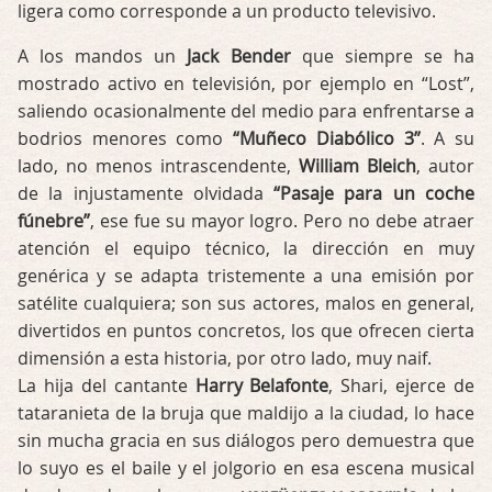
ligera como corresponde a un producto televisivo.
A los mandos un
Jack Bender
que siempre se ha
mostrado activo en televisión, por ejemplo en “Lost”,
saliendo ocasionalmente del medio para enfrentarse a
bodrios menores como
“Muñeco Diabólico 3”
. A su
lado, no menos intrascendente,
William Bleich
, autor
de la injustamente olvidada
“Pasaje para un coche
fúnebre”
, ese fue su mayor logro. Pero no debe atraer
atención el equipo técnico, la dirección en muy
genérica y se adapta tristemente a una emisión por
satélite cualquiera; son sus actores, malos en general,
divertidos en puntos concretos, los que ofrecen cierta
dimensión a esta historia, por otro lado, muy naif.
La hija del cantante
Harry Belafonte
, Shari, ejerce de
tataranieta de la bruja que maldijo a la ciudad, lo hace
sin mucha gracia en sus diálogos pero demuestra que
lo suyo es el baile y el jolgorio en esa escena musical