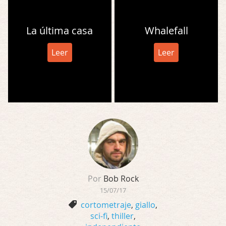
La última casa
Whalefall
Leer
Leer
Por
Bob Rock
15/07/17
cortometraje
,
giallo
,
sci-fi
,
thiller
,