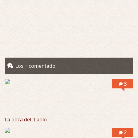
Obsession
Por: Mariano
Una película normalita, nada del otro mun …
Obsession
Por: Chica Stark
Al principio por el hype que la dieron iba …
Possession
Los + comentado
Por: Mountain
Llevo toda una vida para verla y nunca lo …
3
La boca del diablo
2