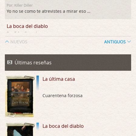
Por: Killer Diller
Yo no se como te atrevistes a mirar eso …
La boca del diablo
Por: Talan Gwynek
Pues eso: muertes aburridas y personajes p …
NUEVOS
ANTIGUOS
La Odisea
Por: Talan Gwynek
Últimas reseñas
Draghann, las quejas sobre la diversidad s …
La última casa
La Odisea
Por: Draghann
No sé si entrar en polémicas con respect …
Cuarentena forzosa
Trance
Por: Luar
Buena película, buen director y buenos ac …
La boca del diablo