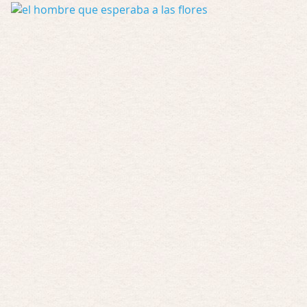
Possession
Por: FrancHis
La he dejado a medias por motivos de fuerz …
Posesión Infernal: En Llamas
Por: FrancHis
Yo justo fui a verla ayer al cine y la ver …
Por encima de tu cadáver
Por: Luar
Interesante cuando avanza, le falta algo d …
Por encima de tu cadáver
Por: Luar
Interesante cuando avanza, le falta algo d …
Possession
Por: Luar
Se llama la posesión en castellano, está …