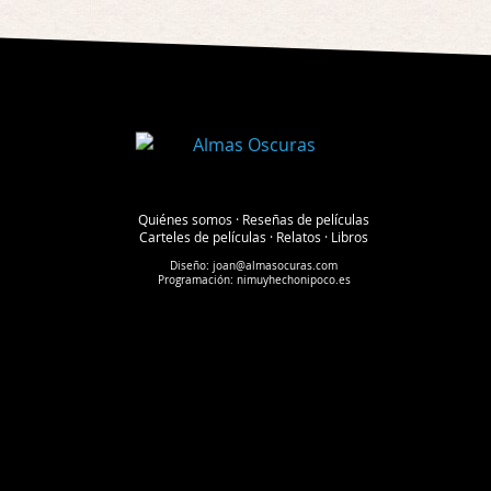
Quiénes somos
·
Reseñas de películas
Carteles de películas
·
Relatos
·
Libros
Diseño:
joan@almasocuras.com
Programación:
nimuyhechonipoco.es