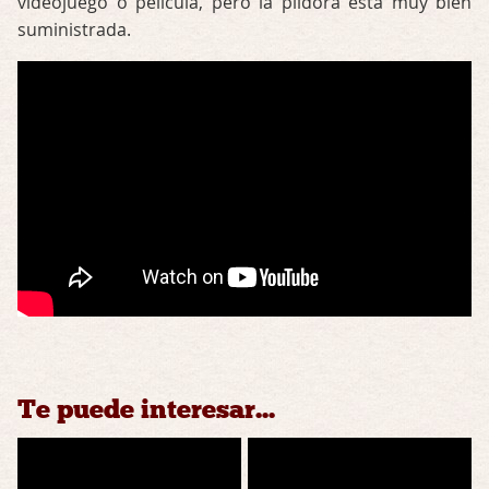
videojuego o película, pero la píldora está muy bien
suministrada.
Te puede interesar...