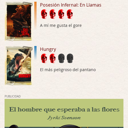
Posesión Infernal: En Llamas
Por: JORDI CRUYFF
Buenas tardes, Hay muchas y algunas muy …
Possession
A mí me gusta el gore
Por: Chupasangre
Mi opinión en su día. Su duracion me ha …
Hungry
El eslabón podrido
Por: Luar
Solo la he visto en una web rusa de descar …
El más peligroso del pantano
Possession
Por: FrancHis
La he dejado a medias por motivos de fuerz …
PUBLICIDAD
Posesión Infernal: En Llamas
Por: FrancHis
Yo justo fui a verla ayer al cine y la ver …