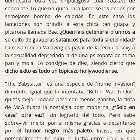
demuestra otra vez empalagosa cual
coulant
de
chocolate. Lo que no quita para lamerse los dedos por
semejante bomba de calorías. En este caso los
lametones son brindis a esta chica tan guapa y
picarona llamada Bee.
¿Querríais detenerla o uniros a
su culto de guaperas satánicos para toda la eternidad?
La misión de la Weaving es pasar de la ternura sexy a
la sexualidad depredadora de una psicópata de toma
pan y moja. Lo consigue de diez, siendo cierto que
dicho éxito es todo un topicazo hollywoodiense.
“The Babysitter” es una especie de “home invasion”
diferente. Igual que lo intentaba “Better Watch Out”,
quizás mejor rodada pero con menos gancho, la cinta
de McG busca la nostalgia post moderna,
¿”Solo en
casa” otra vez?
, sin lograrlo del todo. Pero sabe
sobrevivir mejor por sí misma gracias a decantarse
por
el humor negro más paleto.
Insisto en que
personalmente ha sido la lucha entre Cole y sus