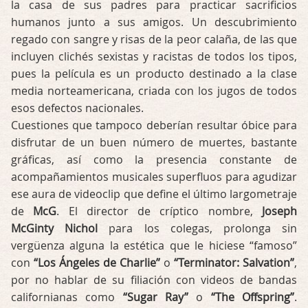
la casa de sus padres para practicar sacrificios
humanos junto a sus amigos. Un descubrimiento
regado con sangre y risas de la peor calaña, de las que
incluyen clichés sexistas y racistas de todos los tipos,
pues la película es un producto destinado a la clase
media norteamericana, criada con los jugos de todos
esos defectos nacionales.
Cuestiones que tampoco deberían resultar óbice para
disfrutar de un buen número de muertes, bastante
gráficas, así como la presencia constante de
acompañamientos musicales superfluos para agudizar
ese aura de videoclip que define el último largometraje
de
McG
. El director de críptico nombre,
Joseph
McGinty Nichol
para los colegas, prolonga sin
vergüenza alguna la estética que le hiciese “famoso”
con
“Los Ángeles de Charlie”
o
“Terminator: Salvation”
,
por no hablar de su filiación con videos de bandas
californianas como
“Sugar Ray”
o
“The Offspring”
.