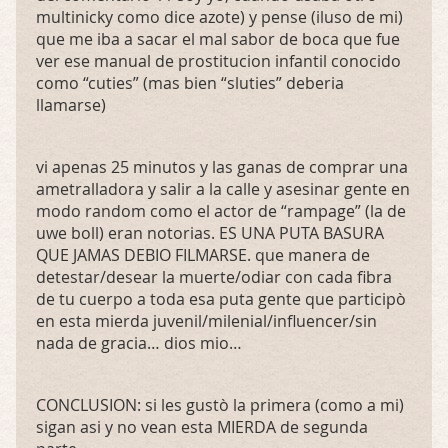
multinicky como dice azote) y pense (iluso de mi)
que me iba a sacar el mal sabor de boca que fue
ver ese manual de prostitucion infantil conocido
como “cuties” (mas bien “sluties” deberia
llamarse)
vi apenas 25 minutos y las ganas de comprar una
ametralladora y salir a la calle y asesinar gente en
modo random como el actor de “rampage” (la de
uwe boll) eran notorias. ES
UNA
PUTA
BASURA
QUE
JAMAS
DEBIO
FILMARSE
. que manera de
detestar/desear la muerte/odiar con cada fibra
de tu cuerpo a toda esa puta gente que participò
en esta mierda juvenil/milenial/influencer/sin
nada de gracia… dios mio…
CONCLUSION
: si les gustò la primera (como a mi)
sigan asi y no vean esta
MIERDA
de segunda