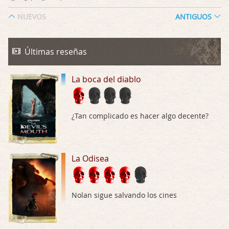
Por: Talan Gwynek
Draghann, las quejas sobre la diversidad s …
NUEVOS
ANTIGUOS
La Odisea
Por: Draghann
Últimas reseñas
No sé si entrar en polémicas con respect …
La boca del diablo
Trance
Por: Luar
Buena película, buen director y buenos ac …
¿Tan complicado es hacer algo decente?
El señor de las moscas
Por: Luar
Dudaba en ver la serie, una serie de 4 cap …
La Odisea
Hungry
Por: Croc
Nolan sigue salvando los cines
Para entretenerte un domingo por la tarde …
Las 10 películas gore de Almas Oscuras