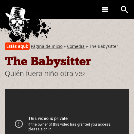
Estás aquí:
Página de inicio
»
Comedia
» The Babysitter
The Babysitter
Quién fuera niño otra vez