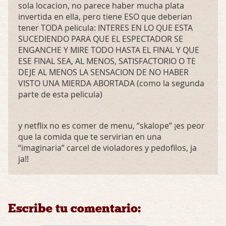
sola locacion, no parece haber mucha plata
invertida en ella, pero tiene
ESO
que deberian
tener
TODA
pelicula:
INTERES
EN LO
QUE
ESTA
SUCEDIENDO
PARA
QUE
EL
ESPECTADOR
SE
ENGANCHE
Y
MIRE
TODO
HASTA
EL
FINAL
Y
QUE
ESE
FINAL
SEA
, AL
MENOS
,
SATISFACTORIO
O TE
DEJE
AL
MENOS
LA
SENSACION
DE NO
HABER
VISTO
UNA
MIERDA
ABORTADA
(como la segunda
parte de esta pelicula)
y netflix no es comer de menu, “skalope” ¡es peor
que la comida que te servirian en una
“imaginaria” carcel de violadores y pedofilos, ja
ja!!
Escribe tu comentario: