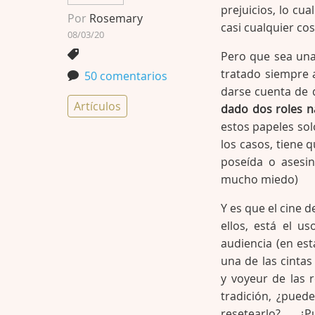
prejuicios, lo c
Por
Rosemary
casi cualquier cosa
08/03/20
Pero que sea una
tratado siempre 
50 comentarios
darse cuenta de
Artículos
dado dos roles na
estos papeles sol
los casos, tiene q
poseída o asesin
mucho miedo)
Y es que el cine 
ellos, está el u
audiencia (en es
una de las cintas
y voyeur de las 
tradición, ¿puede
resetearlo? 