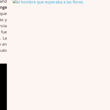
Mi opinión en su día. Su duracion me ha …
 and
enge
El eslabón podrido
 que
Por: Luar
as y
Solo la he visto en una web rusa de descar …
ncia
 fue
Possession
. La
Por: FrancHis
e en
La he dejado a medias por motivos de fuerz …
pués
Posesión Infernal: En Llamas
Por: FrancHis
Yo justo fui a verla ayer al cine y la ver …
Por encima de tu cadáver
Por: Luar
Interesante cuando avanza, le falta algo d …
Por encima de tu cadáver
Por: Luar