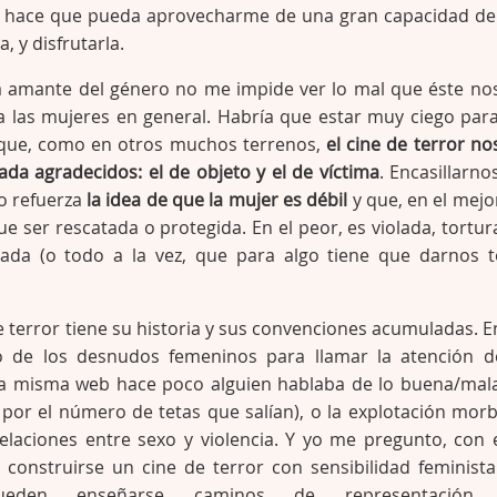
ual hace que pueda aprovecharme de una gran capacidad de
, y disfrutarla.
 amante del género no me impide ver lo mal que éste no
a las mujeres en general. Habría que estar muy ciego par
 que, como en otros muchos terrenos,
el cine de terror no
da agradecidos: el de objeto y el de víctima
. Encasillarno
o refuerza
la idea de que la mujer es débil
y que, en el mejo
ue ser rescatada o protegida. En el peor, es violada, tortur
ada (o todo a la vez, que para algo tiene que darnos 
de terror tiene su historia y sus convenciones acumuladas. E
so de los desnudos femeninos para llamar la atención d
ta misma web hace poco alguien hablaba de lo buena/mal
 por el número de tetas que salían), o la explotación mor
relaciones entre sexo y violencia. Y yo me pregunto, con 
 construirse un cine de terror con sensibilidad feminista
¿Pueden enseñarse caminos de representación 