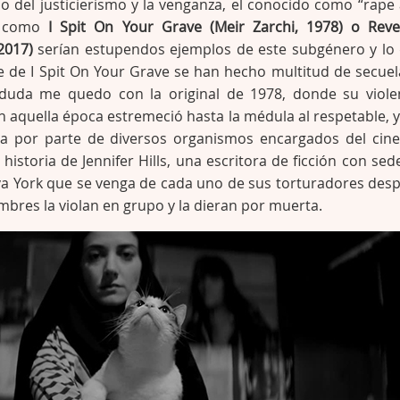
no del justicierismo y la venganza, el conocido como “rape
as como
I Spit On Your Grave (Meir Zarchi, 1978) o Rev
2017)
serían estupendos ejemplos de este subgénero y lo
e de I Spit On Your Grave se han hecho multitud de secuel
duda me quedo con la original de 1978, donde su viole
n aquella época estremeció hasta la médula al respetable, y
a por parte de diversos organismos encargados del cine
 historia de Jennifer Hills, una escritora de ficción con sed
va York que se venga de cada uno de sus torturadores des
bres la violan en grupo y la dieran por muerta.