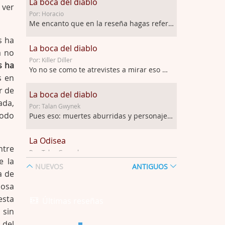
La boca del diablo
 ver
Por: Horacio
Me encanto que en la reseña hagas referen …
s ha
La boca del diablo
a no
Por: Killer Diller
s ha
Yo no se como te atrevistes a mirar eso …
s en
r de
La boca del diablo
ada,
Por: Talan Gwynek
todo
Pues eso: muertes aburridas y personajes p …
La Odisea
ntre
Por: Talan Gwynek
e la
Draghann, las quejas sobre la diversidad s …
NUEVOS
ANTIGUOS
a de
bosa
La Odisea
esta
Por: Draghann
Últimas reseñas
No sé si entrar en polémicas con respect …
 sin
del