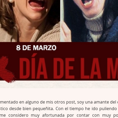
omentado en alguno de mis otros post, soy una amante del 
stico desde bien pequeñita. Con el tiempo he ido puliendo
 me considero muy afortunada por contar con muy p