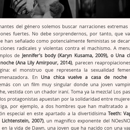
mantes del género solemos buscar narraciones extremas
ones fuertes. No debe sorprendernos, por tanto, que va
e han señalado como potencialmente feministas se deca
ciones radicales y violentas contra el machismo. A men
emplos de
Jennifer’s body (Karyn Kusama, 2009), o Una c
 noche (Ana Lily Amirpour, 2014)
, parecen reapropiacione
gina: el monstruo que representa la sexualidad feme
 amenazadora. En
Una chica vuelve a casa de noche
más con un film muy singular donde una joven vampi
e, vestida con un chador iraní. Toma ya la mezcla! Los pa
 dos protagonistas apuestan por la solidaridad entre mujeres
tiga, por ejemplo, a dos hombres que han maltratado a
ión especial en este apartado a la divertidísima
Teeth: Va
 Lichtenstein, 2007)
, un magnifico exponente del NOesNO
ra en la vida de Dawn, una joven que ha nacido con una va