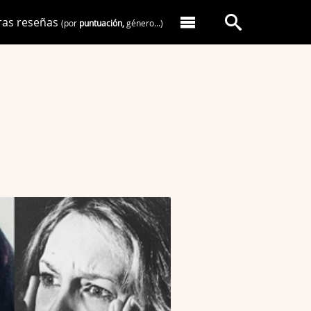
ras reseñas
(por
puntuación,
género...)