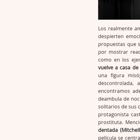
Los realmente a
despierten emoci
propuestas que s
por mostrar reac
como en los ej
vuelve a casa de
una figura misó
descontrolada,
encontramos ade
deambula de noch
solitarios de sus
protagonista cas
prostituta. Menc
dentada (Mitchell
película se cent