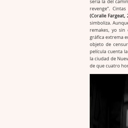
sería la del cami
revenge”. Cint
(Coralie Fargeat, 
simboliza. Aunqu
remakes, yo sin 
gráfica extrema e
objeto de censur
película cuenta la
la ciudad de Nue
de que cuatro hom