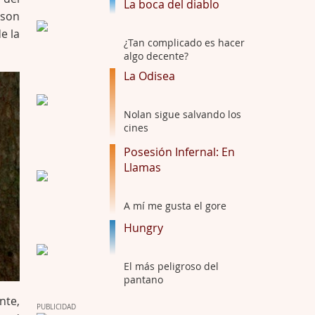
La boca del diablo
Trance
 son
Por: Luar
e la
Buena película, buen director y buenos ac …
¿Tan complicado es hacer
algo decente?
El señor de las moscas
La Odisea
Por: Luar
Dudaba en ver la serie, una serie de 4 cap …
Nolan sigue salvando los
cines
Hungry
Posesión Infernal: En
Por: Croc
Llamas
Para entretenerte un domingo por la tarde …
Las 10 películas gore de Almas
A mí me gusta el gore
Oscuras
Hungry
Por: JORDI CRUYFF
Buenas tardes, Hay muchas y algunas muy …
El más peligroso del
pantano
Possession
nte,
Por: Chupasangre
PUBLICIDAD