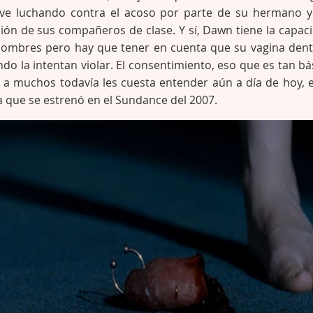
ve luchando contra el acoso por parte de su hermano y
ción de sus compañeros de clase. Y sí, Dawn tiene la capac
 hombres pero hay que tener en cuenta que su vagina den
do la intentan violar. El consentimiento, eso que es tan bá
 a muchos todavía les cuesta entender aún a día de hoy, e
ta que se estrenó en el Sundance del 2007.