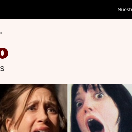
Nuest
o
o
as