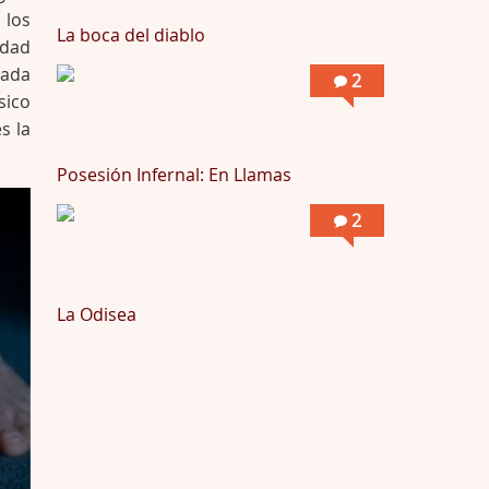
Por: Skalope
 los
Totalmente de acuerdo Ignacio. La he disfr …
La boca del diablo
idad
tada
2
sico
s la
Posesión Infernal: En Llamas
2
La Odisea