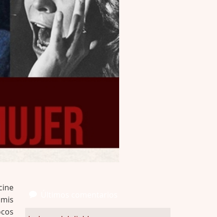
cine
Últimos comentarios
 mis
ocos