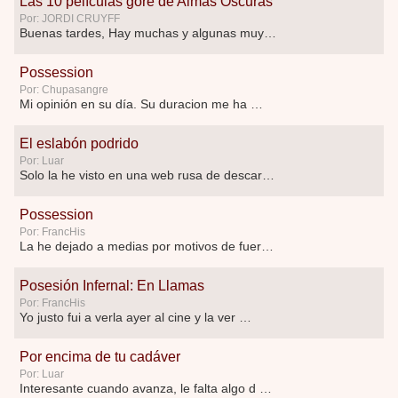
Las 10 películas gore de Almas Oscuras
Por: JORDI CRUYFF
Buenas tardes, Hay muchas y algunas muy …
Possession
Por: Chupasangre
Mi opinión en su día. Su duracion me ha …
El eslabón podrido
Por: Luar
Solo la he visto en una web rusa de descar …
Possession
Por: FrancHis
La he dejado a medias por motivos de fuerz …
Posesión Infernal: En Llamas
Por: FrancHis
Yo justo fui a verla ayer al cine y la ver …
Por encima de tu cadáver
Por: Luar
Interesante cuando avanza, le falta algo d …