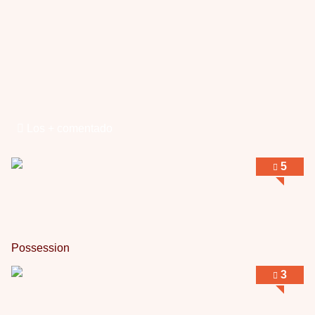
Los + comentado
5
Possession
3