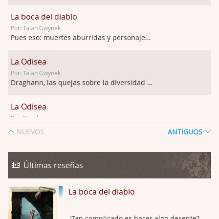
La boca del diablo
Por: Talan Gwynek
Pues eso: muertes aburridas y personajes p …
La Odisea
Por: Talan Gwynek
Draghann, las quejas sobre la diversidad s …
La Odisea
Por: Draghann
No sé si entrar en polémicas con respect …
NUEVOS
ANTIGUOS
Trance
Por: Luar
Últimas reseñas
Buena película, buen director y buenos ac …
La boca del diablo
El señor de las moscas
Por: Luar
Dudaba en ver la serie, una serie de 4 cap …
¿Tan complicado es hacer algo decente?