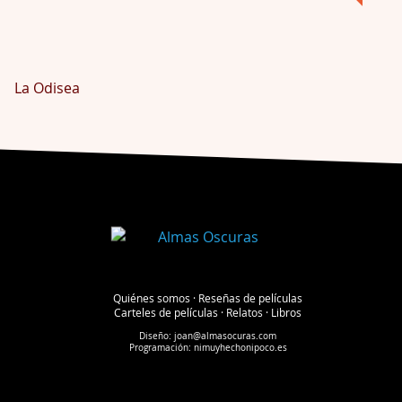
La Odisea
Quiénes somos
·
Reseñas de películas
Carteles de películas
·
Relatos
·
Libros
Diseño:
joan@almasocuras.com
Programación:
nimuyhechonipoco.es