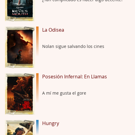
Hungry
Por: Croc
Para entretenerte un domingo por la tarde …
La Odisea
Las 10 películas gore de Almas Oscuras
Nolan sigue salvando los cines
Por: JORDI CRUYFF
Buenas tardes, Hay muchas y algunas muy …
Possession
Posesión Infernal: En Llamas
Por: Chupasangre
Mi opinión en su día. Su duracion me ha …
A mí me gusta el gore
El eslabón podrido
Por: Luar
Solo la he visto en una web rusa de descar …
Hungry
Possession
Por: FrancHis