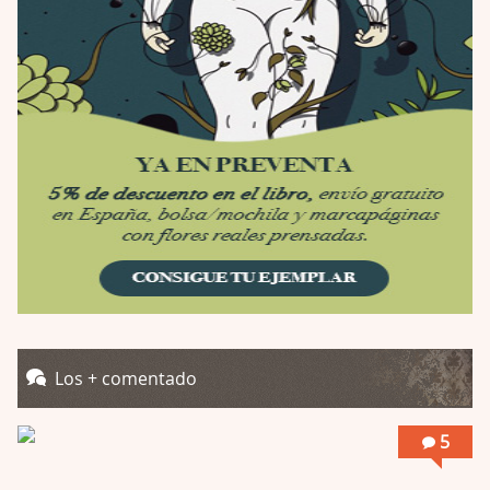
Por: Mariano
Una película normalita, nada del otro mun …
Obsession
Por: Chica Stark
Al principio por el hype que la dieron iba …
Possession
Por: Mountain
Llevo toda una vida para verla y nunca lo …
Posesión Infernal: En Llamas
Por: Skalope
Totalmente de acuerdo Ignacio. La he disfr …
Into the Mud
Los + comentado
Por: Flor
Se puede ver este corto y otras más de ex …
5