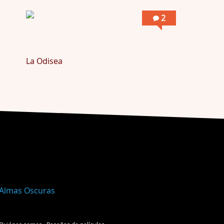
2
La Odisea