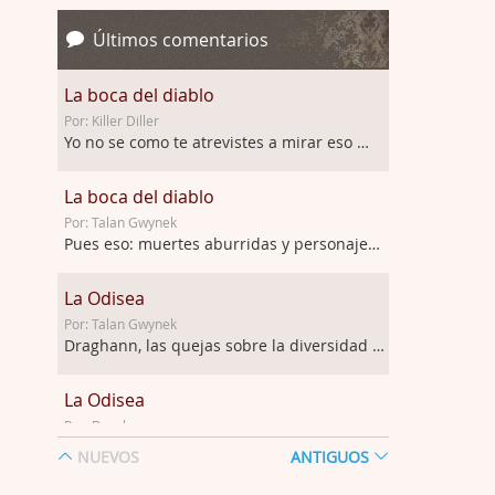
Últimos comentarios
La boca del diablo
Por: Killer Diller
Yo no se como te atrevistes a mirar eso …
La boca del diablo
Por: Talan Gwynek
Pues eso: muertes aburridas y personajes p …
La Odisea
Por: Talan Gwynek
Draghann, las quejas sobre la diversidad s …
La Odisea
Por: Draghann
No sé si entrar en polémicas con respect …
NUEVOS
ANTIGUOS