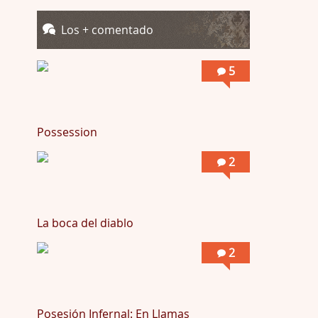
Totalmente de acuerdo Ignacio. La he disfr …
Los + comentado
Into the Mud
Por: Flor
5
Se puede ver este corto y otras más de ex …
Possession
2
La boca del diablo
2
Posesión Infernal: En Llamas