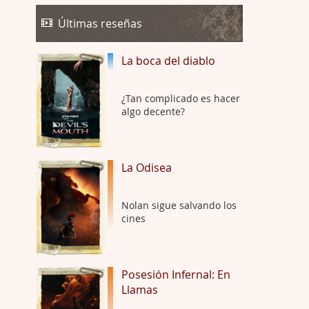
Trance
Por: Luar
Últimas reseñas
Buena película, buen director y buenos ac …
La boca del diablo
El señor de las moscas
Por: Luar
Dudaba en ver la serie, una serie de 4 cap …
¿Tan complicado es hacer
algo decente?
Hungry
Por: Croc
Para entretenerte un domingo por la tarde …
La Odisea
Las 10 películas gore de Almas
Nolan sigue salvando los
Oscuras
cines
Por: JORDI CRUYFF
Buenas tardes, Hay muchas y algunas muy …
Possession
Posesión Infernal: En
Llamas
Por: Chupasangre
Mi opinión en su día. Su duracion me ha …