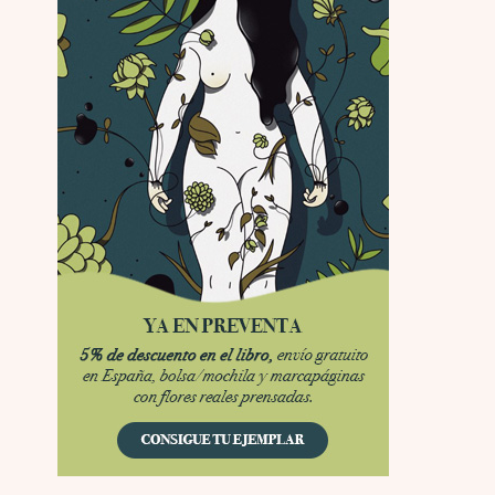
Interesante cuando avanza, le falta algo d …
Possession
Por: Luar
Se llama la posesión en castellano, está …
Obsession
Por: Mariano
Una película normalita, nada del otro mun …
Obsession
Por: Chica Stark
Al principio por el hype que la dieron iba …
Possession
Por: Mountain
Llevo toda una vida para verla y nunca lo …
Posesión Infernal: En Llamas
Por: Skalope