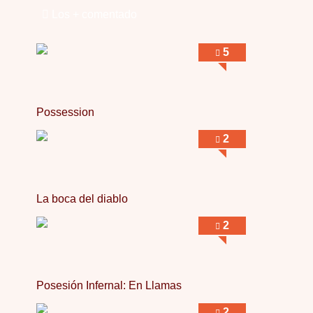
Los + comentado
5
Possession
2
La boca del diablo
2
Posesión Infernal: En Llamas
2