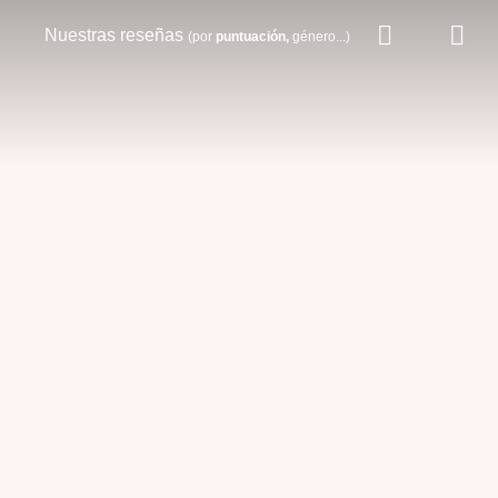
Nuestras reseñas
(por
puntuación,
género...)