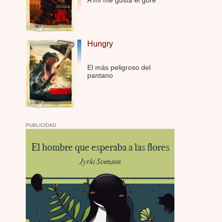
A mí me gusta el gore
Por: FrancHis
La he dejado a medias por motivos de fuerz …
Posesión Infernal: En Llamas
Por: FrancHis
Hungry
Yo justo fui a verla ayer al cine y la ver …
El más peligroso del
Por encima de tu cadáver
pantano
Por: Luar
Interesante cuando avanza, le falta algo d …
Por encima de tu cadáver
Por: Luar
PUBLICIDAD
Interesante cuando avanza, le falta algo d …
Possession
Por: Luar
Se llama la posesión en castellano, está …
Obsession
Por: Mariano
Una película normalita, nada del otro mun …