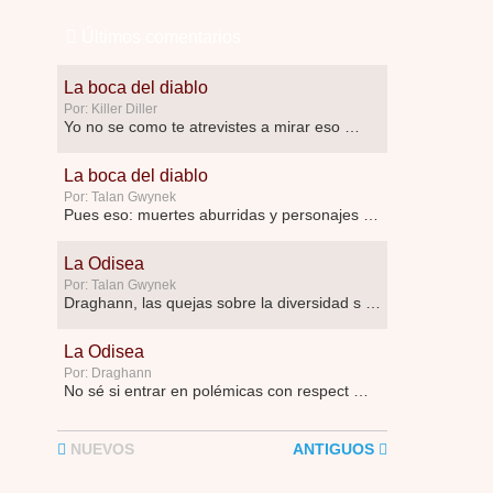
Últimos comentarios
La boca del diablo
Por: Killer Diller
Yo no se como te atrevistes a mirar eso …
La boca del diablo
Por: Talan Gwynek
Pues eso: muertes aburridas y personajes p …
La Odisea
Por: Talan Gwynek
Draghann, las quejas sobre la diversidad s …
La Odisea
Por: Draghann
No sé si entrar en polémicas con respect …
Trance
NUEVOS
ANTIGUOS
Por: Luar
Buena película, buen director y buenos ac …