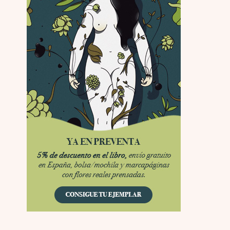
Obsession
Por: Chica Stark
Al principio por el hype que la dieron iba …
Possession
Por: Mountain
Llevo toda una vida para verla y nunca lo …
Posesión Infernal: En Llamas
Por: Skalope
Totalmente de acuerdo Ignacio. La he disfr …
Into the Mud
Por: Flor
Se puede ver este corto y otras más de ex …