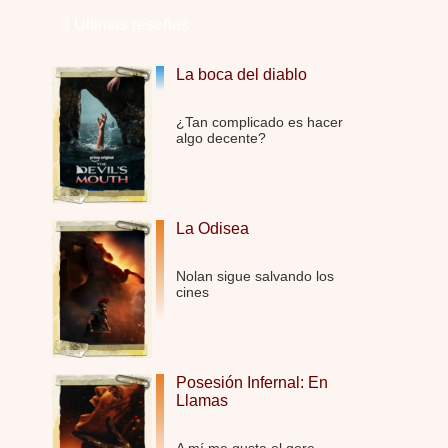
Últimas reseñas
El señor de las moscas
Por: Luar
Dudaba en ver la serie, una serie de 4 cap …
La boca del diablo
Hungry
¿Tan complicado es hacer
Por: Croc
algo decente?
Para entretenerte un domingo por la tarde …
Las 10 películas gore de Almas Oscuras
Por: JORDI CRUYFF
Buenas tardes, Hay muchas y algunas muy …
La Odisea
Possession
Nolan sigue salvando los
Por: Chupasangre
cines
Mi opinión en su día. Su duracion me ha …
El eslabón podrido
Por: Luar
Posesión Infernal: En
Solo la he visto en una web rusa de descar …
Llamas
Possession