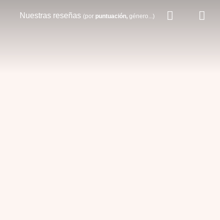
Nuestras reseñas
(por
puntuación,
género...)