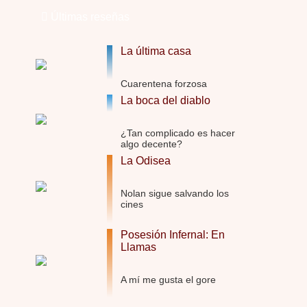
Últimas reseñas
La Odisea
Por: Draghann
No sé si entrar en polémicas con respect …
La última casa
Trance
Cuarentena forzosa
Por: Luar
La boca del diablo
Buena película, buen director y buenos ac …
El señor de las moscas
¿Tan complicado es hacer
algo decente?
Por: Luar
Dudaba en ver la serie, una serie de 4 cap …
La Odisea
Hungry
Nolan sigue salvando los
Por: Croc
cines
Para entretenerte un domingo por la tarde …
Posesión Infernal: En
Las 10 películas gore de Almas Oscuras
Llamas
Por: JORDI CRUYFF
Buenas tardes, Hay muchas y algunas muy …
A mí me gusta el gore
Possession