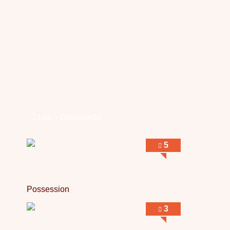
Possession
Por: Luar
Se llama la posesión en castellano, está …
Obsession
Por: Mariano
Una película normalita, nada del otro mun …
Obsession
Por: Chica Stark
Al principio por el hype que la dieron iba …
Los + comentado
Possession
Por: Mountain
5
Llevo toda una vida para verla y nunca lo …
Possession
3