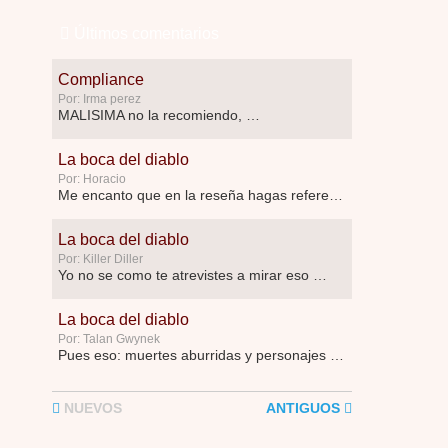
Últimos comentarios
Compliance
Por: Irma perez
MALISIMA no la recomiendo, …
La boca del diablo
Por: Horacio
Me encanto que en la reseña hagas referen …
La boca del diablo
Por: Killer Diller
Yo no se como te atrevistes a mirar eso …
La boca del diablo
Por: Talan Gwynek
Pues eso: muertes aburridas y personajes p …
La Odisea
NUEVOS
ANTIGUOS
Por: Talan Gwynek
Draghann, las quejas sobre la diversidad s …