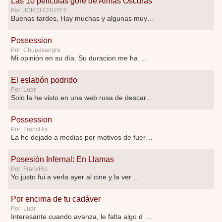
Las 10 películas gore de Almas Oscuras
Por: JORDI CRUYFF
Buenas tardes, Hay muchas y algunas muy …
Possession
Por: Chupasangre
Mi opinión en su día. Su duracion me ha …
El eslabón podrido
Por: Luar
Solo la he visto en una web rusa de descar …
Possession
Por: FrancHis
La he dejado a medias por motivos de fuerz …
Posesión Infernal: En Llamas
Por: FrancHis
Yo justo fui a verla ayer al cine y la ver …
Por encima de tu cadáver
Por: Luar
Interesante cuando avanza, le falta algo d …