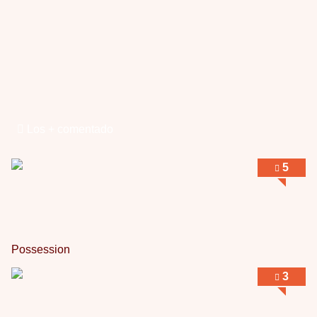
Los + comentado
5
Possession
3