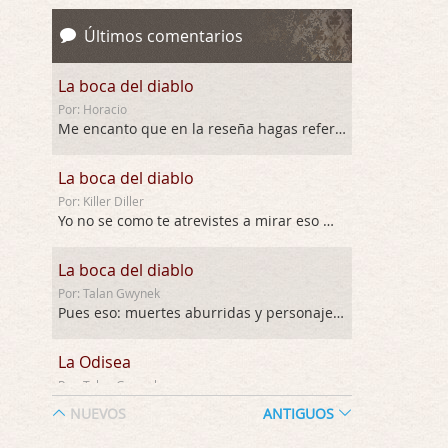
Últimos comentarios
La boca del diablo
Por: Horacio
Me encanto que en la reseña hagas referen …
La boca del diablo
Por: Killer Diller
Yo no se como te atrevistes a mirar eso …
La boca del diablo
Por: Talan Gwynek
Pues eso: muertes aburridas y personajes p …
La Odisea
Por: Talan Gwynek
Draghann, las quejas sobre la diversidad s …
NUEVOS
ANTIGUOS