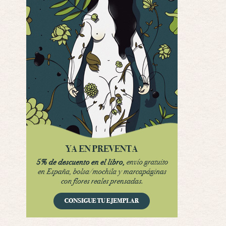
Interesante cuando avanza, le falta algo d …
Por encima de tu cadáver
Por: Luar
Interesante cuando avanza, le falta algo d …
Possession
Por: Luar
Se llama la posesión en castellano, está …
Obsession
Por: Mariano
Una película normalita, nada del otro mun …
Obsession
Por: Chica Stark
Al principio por el hype que la dieron iba …
Possession
Por: Mountain