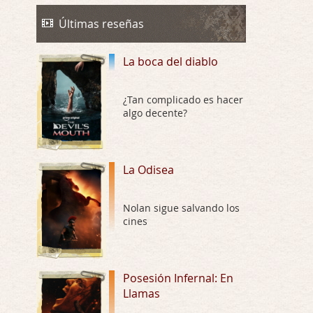
La Odisea
Por: Draghann
Últimas reseñas
No sé si entrar en polémicas con respect …
La boca del diablo
Trance
Por: Luar
Buena película, buen director y buenos ac …
¿Tan complicado es hacer
algo decente?
El señor de las moscas
Por: Luar
Dudaba en ver la serie, una serie de 4 cap …
La Odisea
Hungry
Nolan sigue salvando los
Por: Croc
cines
Para entretenerte un domingo por la tarde …
Las 10 películas gore de Almas
Oscuras
Posesión Infernal: En
Llamas
Por: JORDI CRUYFF
Buenas tardes, Hay muchas y algunas muy …