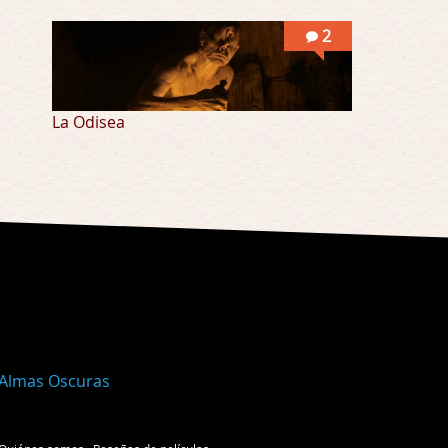
2
La Odisea