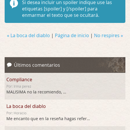
Si desea incluir un spoiler indique use las
etiquetas
[spoiler]
y
[/spoiler]
para
enmarmar el texto que se ocultará.
« La boca del diablo
|
Página de inicio
|
No respires »
Últimos comentarios
Compliance
Por: Irma perez
MALISIMA no la recomiendo, …
La boca del diablo
Por: Horacio
Me encanto que en la reseña hagas referen …