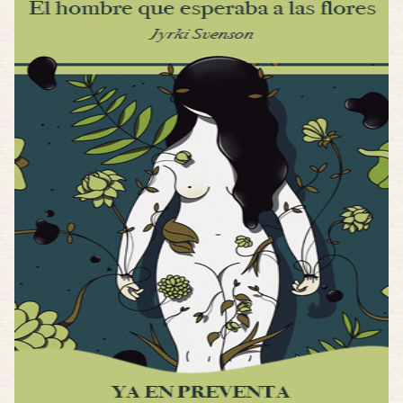
Possession
Por: FrancHis
La he dejado a medias por motivos de fuerz …
Posesión Infernal: En Llamas
Por: FrancHis
Yo justo fui a verla ayer al cine y la ver …
Por encima de tu cadáver
Por: Luar
Interesante cuando avanza, le falta algo d …
Por encima de tu cadáver
Por: Luar
Interesante cuando avanza, le falta algo d …
Possession
Por: Luar
Se llama la posesión en castellano, está …