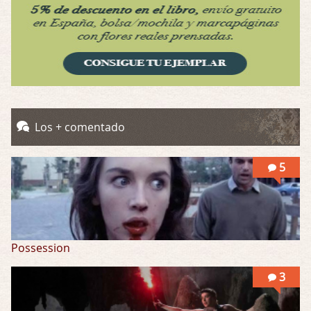
Obsession
Por: Mariano
Una película normalita, nada del otro mun …
Obsession
Por: Chica Stark
Al principio por el hype que la dieron iba …
Los + comentado
Possession
5
Por: Mountain
Llevo toda una vida para verla y nunca lo …
Possession
3