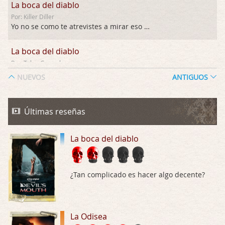
La boca del diablo
Por: Killer Diller
Yo no se como te atrevistes a mirar eso …
La boca del diablo
Por: Talan Gwynek
Pues eso: muertes aburridas y personajes p …
NUEVOS
ANTIGUOS
La Odisea
Por: Talan Gwynek
Últimas reseñas
Draghann, las quejas sobre la diversidad s …
La boca del diablo
La Odisea
Por: Draghann
No sé si entrar en polémicas con respect …
¿Tan complicado es hacer algo decente?
Trance
Por: Luar
Buena película, buen director y buenos ac …
La Odisea