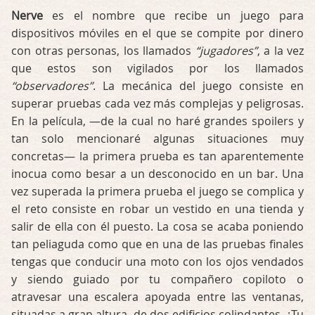
Nerve
es el nombre que recibe un juego para
dispositivos móviles en el que se compite por dinero
con otras personas, los llamados
“jugadores”
, a la vez
que estos son vigilados por los llamados
“observadores”
. La mecánica del juego consiste en
superar pruebas cada vez más complejas y peligrosas.
En la película, —de la cual no haré grandes spoilers y
tan solo mencionaré algunas situaciones muy
concretas— la primera prueba es tan aparentemente
inocua como besar a un desconocido en un bar. Una
vez superada la primera prueba el juego se complica y
el reto consiste en robar un vestido en una tienda y
salir de ella con él puesto. La cosa se acaba poniendo
tan peliaguda como que en una de las pruebas finales
tengas que conducir una moto con los ojos vendados
y siendo guiado por tu compañero copiloto o
atravesar una escalera apoyada entre las ventanas,
situadas a gran altura, de dos edificios colindantes. ¿Tu