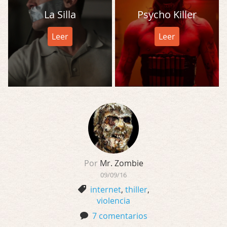
La Silla
Psycho Killer
Leer
Leer
Por
Mr. Zombie
09/09/16
internet
,
thiller
,
violencia
7 comentarios