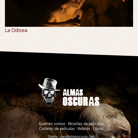
La Odisea
Quiénes somos
·
Reseñas de películas
Carteles de películas
·
Relatos
·
Libros
Diseño:
joan@almasocuras.com