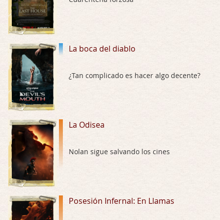
Trance
Por: Luar
Buena película, buen director y buenos ac …
La boca del diablo
El señor de las moscas
¿Tan complicado es hacer algo decente?
Por: Luar
Dudaba en ver la serie, una serie de 4 cap …
Hungry
La Odisea
Por: Croc
Para entretenerte un domingo por la tarde …
Nolan sigue salvando los cines
Las 10 películas gore de Almas Oscuras
Por: JORDI CRUYFF
Buenas tardes, Hay muchas y algunas muy …
Posesión Infernal: En Llamas
Possession
Por: Chupasangre