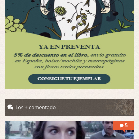
Por: Luar
Interesante cuando avanza, le falta algo d …
Possession
Por: Luar
Se llama la posesión en castellano, está …
Obsession
Por: Mariano
Una película normalita, nada del otro mun …
Obsession
Por: Chica Stark
Al principio por el hype que la dieron iba …
Possession
Los + comentado
Por: Mountain
Llevo toda una vida para verla y nunca lo …
5