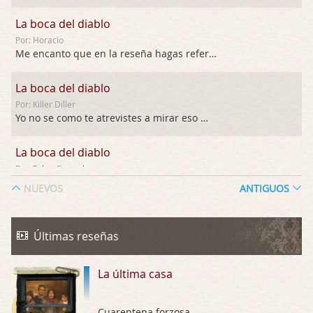
La boca del diablo
Por: Horacio
Me encanto que en la reseña hagas referen …
La boca del diablo
Por: Killer Diller
Yo no se como te atrevistes a mirar eso …
La boca del diablo
Por: Talan Gwynek
Pues eso: muertes aburridas y personajes p …
NUEVOS
ANTIGUOS
La Odisea
Por: Talan Gwynek
Últimas reseñas
Draghann, las quejas sobre la diversidad s …
La última casa
La Odisea
Por: Draghann
No sé si entrar en polémicas con respect …
Cuarentena forzosa