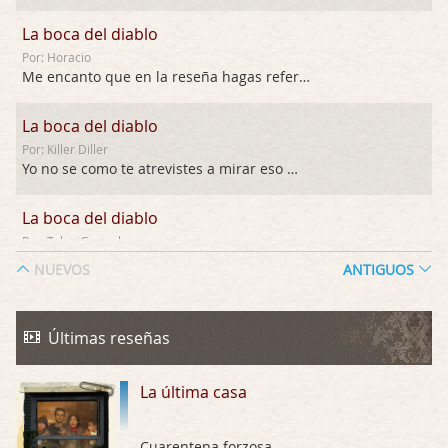
La boca del diablo
Por: Horacio
Me encanto que en la reseña hagas referen …
La boca del diablo
Por: Killer Diller
Yo no se como te atrevistes a mirar eso …
La boca del diablo
Por: Talan Gwynek
Pues eso: muertes aburridas y personajes p …
NUEVOS
ANTIGUOS
La Odisea
Por: Talan Gwynek
Últimas reseñas
Draghann, las quejas sobre la diversidad s …
La última casa
La Odisea
Por: Draghann
No sé si entrar en polémicas con respect …
Cuarentena forzosa