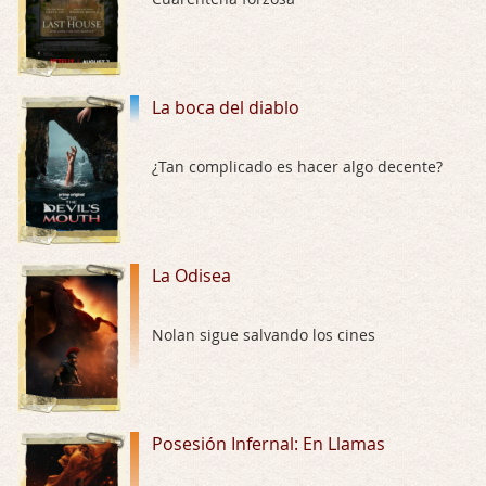
Trance
Por: Luar
Buena película, buen director y buenos ac …
La boca del diablo
El señor de las moscas
¿Tan complicado es hacer algo decente?
Por: Luar
Dudaba en ver la serie, una serie de 4 cap …
Hungry
La Odisea
Por: Croc
Para entretenerte un domingo por la tarde …
Nolan sigue salvando los cines
Las 10 películas gore de Almas Oscuras
Por: JORDI CRUYFF
Buenas tardes, Hay muchas y algunas muy …
Posesión Infernal: En Llamas
Possession
Por: Chupasangre