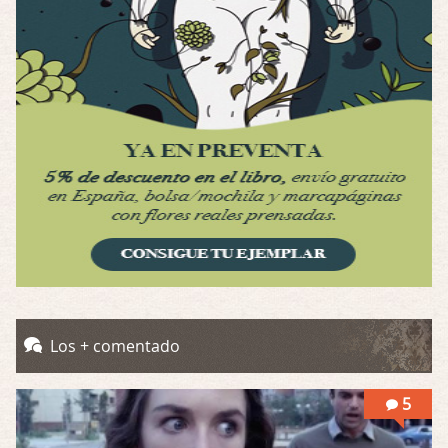
Por: Luar
Interesante cuando avanza, le falta algo d …
Possession
Por: Luar
Se llama la posesión en castellano, está …
Obsession
Por: Mariano
Una película normalita, nada del otro mun …
Obsession
Por: Chica Stark
Al principio por el hype que la dieron iba …
Possession
Los + comentado
Por: Mountain
Llevo toda una vida para verla y nunca lo …
5