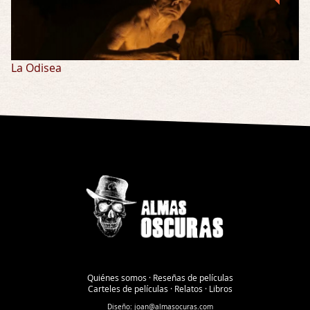
La Odisea
Quiénes somos
·
Reseñas de películas
Carteles de películas
·
Relatos
·
Libros
Diseño:
joan@almasocuras.com