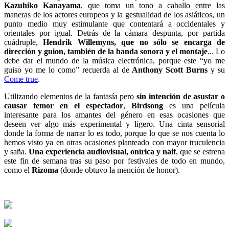
Kazuhiko Kanayama
, que toma un tono a caballo entre las
maneras de los actores europeos y la gestualidad de los asiáticos, un
punto medio muy estimulante que contentará a occidentales y
orientales por igual. Detrás de la cámara despunta, por partida
cuádruple,
Hendrik Willemyns, que no sólo se encarga de
dirección y guion, también de la banda sonora y el montaje
... Lo
debe dar el mundo de la música electrónica, porque este “yo me
guiso yo me lo como” recuerda al de
Anthony Scott Burns
y su
Come true
.
Utilizando elementos de la fantasía pero
sin intención de asustar o
causar temor en el espectador
,
Birdsong
es una película
interesante para los amantes del género en esas ocasiones que
deseen ver algo más experimental y ligero. Una cinta sensorial
donde la forma de narrar lo es todo, porque lo que se nos cuenta lo
hemos visto ya en otras ocasiones planteado con mayor truculencia
y saña.
Una experiencia audiovisual, onírica y naif
, que se estrena
este fin de semana tras su paso por festivales de todo en mundo,
como el
Rizoma
(donde obtuvo la mención de honor).