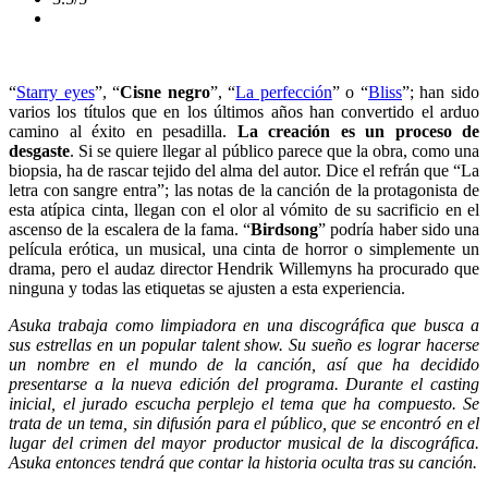
“
Starry eyes
”, “
Cisne negro
”, “
La perfección
” o “
Bliss
”; han sido
varios los títulos que en los últimos años han convertido el arduo
camino al éxito en pesadilla.
La creación es un proceso de
desgaste
. Si se quiere llegar al público parece que la obra, como una
biopsia, ha de rascar tejido del alma del autor. Dice el refrán que “La
letra con sangre entra”; las notas de la canción de la protagonista de
esta atípica cinta, llegan con el olor al vómito de su sacrificio en el
ascenso de la escalera de la fama. “
Birdsong
” podría haber sido una
película erótica, un musical, una cinta de horror o simplemente un
drama, pero el audaz director Hendrik Willemyns ha procurado que
ninguna y todas las etiquetas se ajusten a esta experiencia.
Asuka trabaja como limpiadora en una discográfica que busca a
sus estrellas en un popular talent show. Su sueño es lograr hacerse
un nombre en el mundo de la canción, así que ha decidido
presentarse a la nueva edición del programa. Durante el casting
inicial, el jurado escucha perplejo el tema que ha compuesto. Se
trata de un tema, sin difusión para el público, que se encontró en el
lugar del crimen del mayor productor musical de la discográfica.
Asuka entonces tendrá que contar la historia oculta tras su canción.