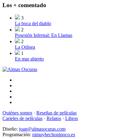
Los + comentado
3
La boca del diablo
2
Posesión Infernal: En Llamas
2
La Odisea
1
En mar abierto
Quiénes somos
·
Reseñas de películas
Carteles de películas
·
Relatos
·
Libros
Diseño:
joan@almasocuras.com
Programación:
nimuyhechonipoco.es