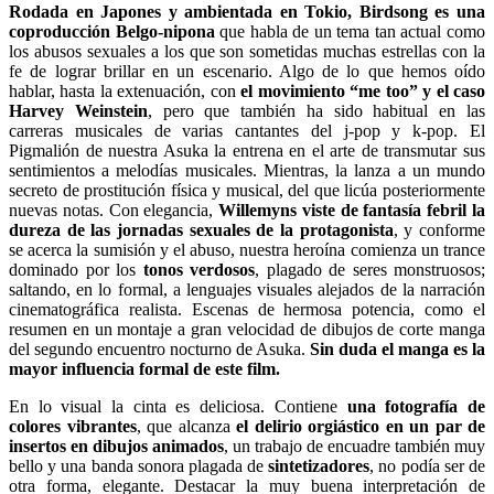
Rodada en Japones y ambientada en Tokio, Birdsong es una
coproducción Belgo-nipona
que habla de un tema tan actual como
los abusos sexuales a los que son sometidas muchas estrellas con la
fe de lograr brillar en un escenario. Algo de lo que hemos oído
hablar, hasta la extenuación, con
el movimiento “me too” y el caso
Harvey Weinstein
, pero que también ha sido habitual en las
carreras musicales de varias cantantes del j-pop y k-pop. El
Pigmalión de nuestra Asuka la entrena en el arte de transmutar sus
sentimientos a melodías musicales. Mientras, la lanza a un mundo
secreto de prostitución física y musical, del que licúa posteriormente
nuevas notas. Con elegancia,
Willemyns viste de fantasía febril la
dureza de las jornadas sexuales de la protagonista
, y conforme
se acerca la sumisión y el abuso, nuestra heroína comienza un trance
dominado por los
tonos verdosos
, plagado de seres monstruosos;
saltando, en lo formal, a lenguajes visuales alejados de la narración
cinematográfica realista. Escenas de hermosa potencia, como el
resumen en un montaje a gran velocidad de dibujos de corte manga
del segundo encuentro nocturno de Asuka.
Sin duda el manga es la
mayor influencia formal de este film.
En lo visual la cinta es deliciosa. Contiene
una fotografía de
colores vibrantes
, que alcanza
el delirio orgiástico en un par de
insertos en dibujos animados
, un trabajo de encuadre también muy
bello y una banda sonora plagada de
sintetizadores
, no podía ser de
otra forma, elegante. Destacar la muy buena interpretación de