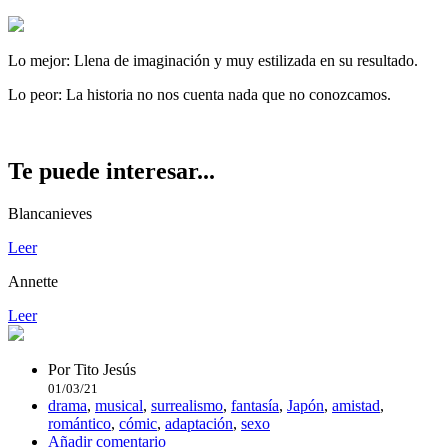
Lo mejor:
Llena de imaginación y muy estilizada en su resultado.
Lo peor:
La historia no nos cuenta nada que no conozcamos.
Te puede interesar...
Blancanieves
Leer
Annette
Leer
Por
Tito Jesús
01/03/21
drama
,
musical
,
surrealismo
,
fantasía
,
Japón
,
amistad
,
romántico
,
cómic
,
adaptación
,
sexo
Añadir comentario