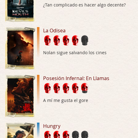
¿Tan complicado es hacer algo decente?
Hungry
Por: Croc
Para entretenerte un domingo por la tarde …
La Odisea
Las 10 películas gore de Almas Oscuras
Por: JORDI CRUYFF
Nolan sigue salvando los cines
Buenas tardes, Hay muchas y algunas muy …
Possession
Posesión Infernal: En Llamas
Por: Chupasangre
Mi opinión en su día. Su duracion me ha …
El eslabón podrido
A mí me gusta el gore
Por: Luar
Solo la he visto en una web rusa de descar …
Hungry
Possession
Por: FrancHis