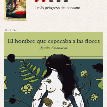
La he dejado a medias por motivos de fuerz …
El más peligroso del pantano
Posesión Infernal: En Llamas
Por: FrancHis
Yo justo fui a verla ayer al cine y la ver …
PUBLICIDAD
Por encima de tu cadáver
Por: Luar
Interesante cuando avanza, le falta algo d …
Por encima de tu cadáver
Por: Luar
Interesante cuando avanza, le falta algo d …
Possession
Por: Luar
Se llama la posesión en castellano, está …
Obsession