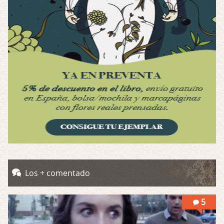
Por: Luar
Interesante cuando avanza, le falta algo d …
Possession
Por: Luar
Se llama la posesión en castellano, está …
Obsession
Por: Mariano
Una película normalita, nada del otro mun …
Obsession
Por: Chica Stark
Al principio por el hype que la dieron iba …
Possession
Los + comentado
Por: Mountain
Llevo toda una vida para verla y nunca lo …
5