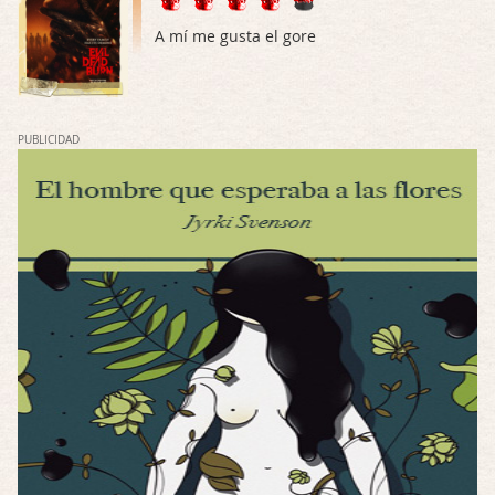
Mi opinión en su día. Su duracion me ha …
A mí me gusta el gore
El eslabón podrido
Por: Luar
Solo la he visto en una web rusa de descar …
PUBLICIDAD
Possession
Por: FrancHis
La he dejado a medias por motivos de fuerz …
Posesión Infernal: En Llamas
Por: FrancHis
Yo justo fui a verla ayer al cine y la ver …
Por encima de tu cadáver
Por: Luar
Interesante cuando avanza, le falta algo d …
Por encima de tu cadáver