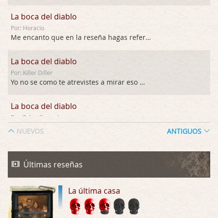
La boca del diablo
Por: Horacio
Me encanto que en la reseña hagas referen …
La boca del diablo
Por: Killer Diller
Yo no se como te atrevistes a mirar eso …
La boca del diablo
Por: Talan Gwynek
Pues eso: muertes aburridas y personajes p …
NUEVOS
ANTIGUOS
La Odisea
Por: Talan Gwynek
Últimas reseñas
Draghann, las quejas sobre la diversidad s …
La última casa
La Odisea
Por: Draghann
No sé si entrar en polémicas con respect …