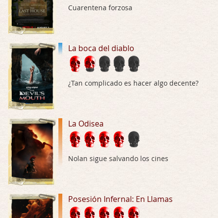
Cuarentena forzosa
Trance
Por: Luar
Buena película, buen director y buenos ac …
La boca del diablo
El señor de las moscas
Por: Luar
¿Tan complicado es hacer algo decente?
Dudaba en ver la serie, una serie de 4 cap …
Hungry
La Odisea
Por: Croc
Para entretenerte un domingo por la tarde …
Las 10 películas gore de Almas Oscuras
Nolan sigue salvando los cines
Por: JORDI CRUYFF
Buenas tardes, Hay muchas y algunas muy …
Posesión Infernal: En Llamas
Possession
Por: Chupasangre