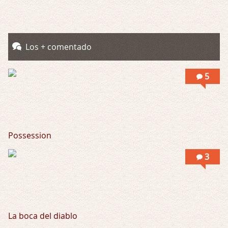
Obsession
Por: Mariano
Una película normalita, nada del otro mun …
Los + comentado
Obsession
Por: Chica Stark
5
Al principio por el hype que la dieron iba …
Possession
Por: Mountain
Llevo toda una vida para verla y nunca lo …
Possession
Posesión Infernal: En Llamas
3
Por: Skalope
Totalmente de acuerdo Ignacio. La he disfr …
La boca del diablo