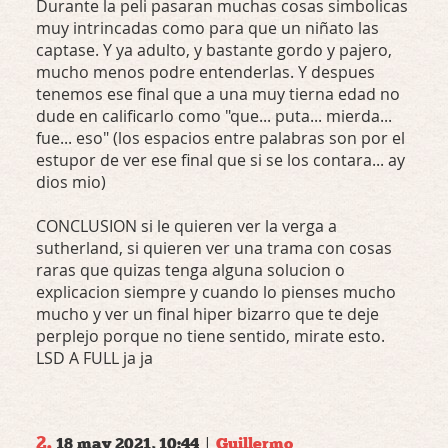
Durante la peli pasaran muchas cosas simbolicas
muy intrincadas como para que un niñato las
captase. Y ya adulto, y bastante gordo y pajero,
mucho menos podre entenderlas. Y despues
tenemos ese final que a una muy tierna edad no
dude en calificarlo como "que... puta... mierda...
fue... eso" (los espacios entre palabras son por el
estupor de ver ese final que si se los contara... ay
dios mio)
CONCLUSION si le quieren ver la verga a
sutherland, si quieren ver una trama con cosas
raras que quizas tenga alguna solucion o
explicacion siempre y cuando lo pienses mucho
mucho y ver un final hiper bizarro que te deje
perplejo porque no tiene sentido, mirate esto.
LSD A FULL ja ja
2.
|
18 may 2021, 10:44
Guillermo