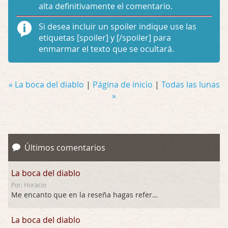
alta definitivamente el comentario.
Si desea incluir un spoiler indique use las
etiquetas
[spoiler]
y
[/spoiler]
para
enmarmar el texto que se ocultará.
« La boca del diablo
|
Página de inicio
|
Todas las lunas
»
Últimos comentarios
La boca del diablo
Por: Horacio
Me encanto que en la reseña hagas referen …
La boca del diablo