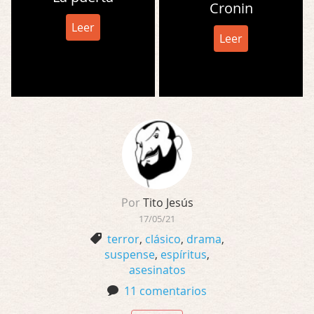
Cronin
Leer
Leer
Por
Tito Jesús
17/05/21
terror
,
clásico
,
drama
,
suspense
,
espíritus
,
asesinatos
11 comentarios