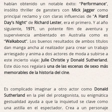
habían obtenido un notable éxito: “
Performance
”,
insólito thriller de gansters con
Mick Jagger
como
principal reclamo y con claras influencias de “
A Hard
Day’s Night
” de
Richard Lester
, era el primero. Y al año
siguiente,
1971
, un potente film de aventura y
supervivencia ambientado en Australia como es
“
Walkabout
”. Los buenos resultados de ambos títulos
dan manga ancha al realizador para crear un trabajo
arriesgado y anima a dos actores de moda a subirse a
este incierto viaje:
Julie Christie y Donald Sutherland
.
Este dúo nos regalará
una de las escenas de sexo más
memorables de la historia del cine
.
Es complicado imaginar a otro actor como
Donald
Sutherland
en la piel del protagonista, su enigmática
gestualidad ayuda a que la inquietud se clave como
una astilla en el espectador. Crea a un personaje