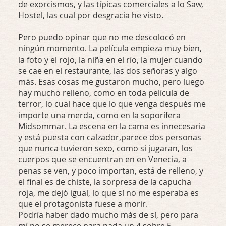
de exorcismos, y las típicas comerciales a lo Saw,
Hostel, las cual por desgracia he visto.
Pero puedo opinar que no me descolocó en
ningún momento. La película empieza muy bien,
la foto y el rojo, la niña en el río, la mujer cuando
se cae en el restaurante, las dos señoras y algo
más. Esas cosas me gustaron mucho, pero luego
hay mucho relleno, como en toda película de
terror, lo cual hace que lo que venga después me
importe una merda, como en la soporífera
Midsommar. La escena en la cama es innecesaria
y está puesta con calzador,parece dos personas
que nunca tuvieron sexo, como si jugaran, los
cuerpos que se encuentran en en Venecia, a
penas se ven, y poco importan, está de relleno, y
el final es de chiste, la sorpresa de la capucha
roja, me dejó igual, lo que sí no me esperaba es
que el protagonista fuese a morir.
Podría haber dado mucho más de sí, pero para
mí no se merece para nada un 4 sobre 5.