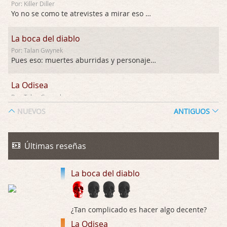
Por: Killer Diller
Yo no se como te atrevistes a mirar eso …
La boca del diablo
Por: Talan Gwynek
Pues eso: muertes aburridas y personajes p …
La Odisea
Por: Talan Gwynek
Draghann, las quejas sobre la diversidad s …
NUEVOS
ANTIGUOS
La Odisea
Por: Draghann
Últimas reseñas
No sé si entrar en polémicas con respect …
La boca del diablo
Trance
Por: Luar
Buena película, buen director y buenos ac …
¿Tan complicado es hacer algo decente?
La Odisea
El señor de las moscas