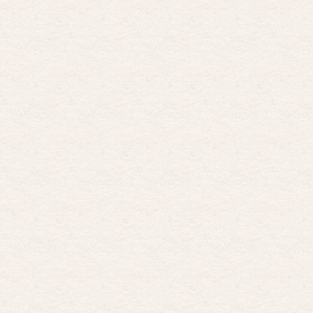
Possession
Por: FrancHis
La he dejado a medias por motivos de fuerz …
Posesión Infernal: En Llamas
Por: FrancHis
Yo justo fui a verla ayer al cine y la ver …
Por encima de tu cadáver
Por: Luar
Interesante cuando avanza, le falta algo d …
Por encima de tu cadáver
Por: Luar
Interesante cuando avanza, le falta algo d …
Possession
Por: Luar
Se llama la posesión en castellano, está …