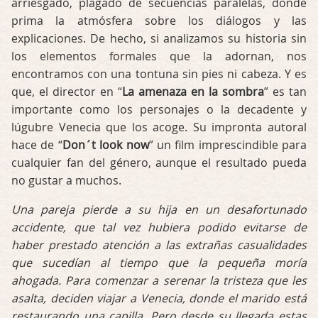
arriesgado, plagado de secuencias paralelas, donde
prima la atmósfera sobre los diálogos y las
explicaciones. De hecho, si analizamos su historia sin
los elementos formales que la adornan, nos
encontramos con una tontuna sin pies ni cabeza. Y es
que, el director en “
La amenaza en la sombra
” es tan
importante como los personajes o la decadente y
lúgubre Venecia que los acoge. Su impronta autoral
hace de “
Don´t look now
” un film imprescindible para
cualquier fan del género, aunque el resultado pueda
no gustar a muchos.
Una pareja pierde a su hija en un desafortunado
accidente, que tal vez hubiera podido evitarse de
haber prestado atención a las extrañas casualidades
que sucedían al tiempo que la pequeña moría
ahogada. Para comenzar a serenar la tristeza que les
asalta, deciden viajar a Venecia, donde el marido está
restaurando una capilla. Pero desde su llegada estas