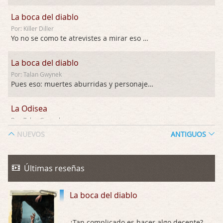
La boca del diablo
Por: Killer Diller
Yo no se como te atrevistes a mirar eso …
La boca del diablo
Por: Talan Gwynek
Pues eso: muertes aburridas y personajes p …
La Odisea
Por: Talan Gwynek
Draghann, las quejas sobre la diversidad s …
NUEVOS
ANTIGUOS
La Odisea
Por: Draghann
Últimas reseñas
No sé si entrar en polémicas con respect …
La boca del diablo
Trance
Por: Luar
Buena película, buen director y buenos ac …
¿Tan complicado es hacer algo decente?