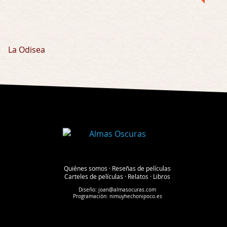
La Odisea
Quiénes somos
·
Reseñas de películas
Carteles de películas
·
Relatos
·
Libros
Diseño:
joan@almasocuras.com
Programación:
nimuyhechonipoco.es