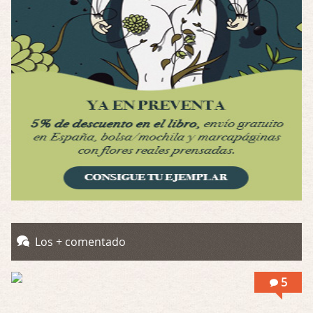
Por: Luar
Se llama la posesión en castellano, está …
Obsession
Por: Mariano
Una película normalita, nada del otro mun …
Obsession
Por: Chica Stark
Al principio por el hype que la dieron iba …
Possession
Por: Mountain
Llevo toda una vida para verla y nunca lo …
Posesión Infernal: En Llamas
Los + comentado
Por: Skalope
Totalmente de acuerdo Ignacio. La he disfr …
5