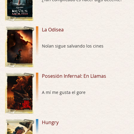
El señor de las moscas
Por: Luar
Dudaba en ver la serie, una serie de 4 cap …
La Odisea
Hungry
Nolan sigue salvando los cines
Por: Croc
Para entretenerte un domingo por la tarde …
Las 10 películas gore de Almas Oscuras
Posesión Infernal: En Llamas
Por: JORDI CRUYFF
Buenas tardes, Hay muchas y algunas muy …
A mí me gusta el gore
Possession
Por: Chupasangre
Mi opinión en su día. Su duracion me ha …
Hungry
El eslabón podrido
Por: Luar