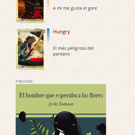
A mí me gusta el gore
Possession
Por: Chupasangre
Mi opinión en su día. Su duracion me ha …
Hungry
El eslabón podrido
Por: Luar
El más peligroso del
Solo la he visto en una web rusa de descar …
pantano
Possession
Por: FrancHis
La he dejado a medias por motivos de fuerz …
PUBLICIDAD
Posesión Infernal: En Llamas
Por: FrancHis
Yo justo fui a verla ayer al cine y la ver …
Por encima de tu cadáver
Por: Luar