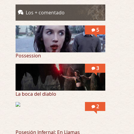
Llevo toda una vida para verla y nunca lo …
Los + comentado
Posesión Infernal: En Llamas
Por: Skalope
5
Totalmente de acuerdo Ignacio. La he disfr …
Possession
3
La boca del diablo
2
Posesión Infernal: En Llamas