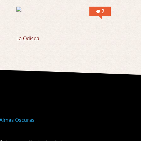
2
La Odisea