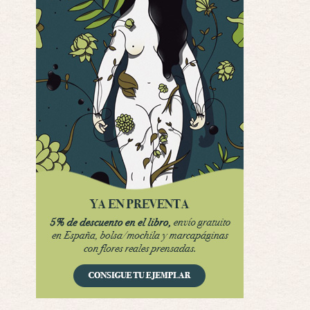
Interesante cuando avanza, le falta algo d …
Por encima de tu cadáver
Por: Luar
Interesante cuando avanza, le falta algo d …
Possession
Por: Luar
Se llama la posesión en castellano, está …
Obsession
Por: Mariano
Una película normalita, nada del otro mun …
Obsession
Por: Chica Stark
Al principio por el hype que la dieron iba …
Possession
Por: Mountain