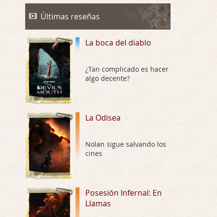
La Odisea
Por: Draghann
Últimas reseñas
No sé si entrar en polémicas con respect …
La boca del diablo
Trance
Por: Luar
Buena película, buen director y buenos ac …
¿Tan complicado es hacer
algo decente?
El señor de las moscas
Por: Luar
Dudaba en ver la serie, una serie de 4 cap …
La Odisea
Hungry
Nolan sigue salvando los
Por: Croc
cines
Para entretenerte un domingo por la tarde …
Las 10 películas gore de Almas
Oscuras
Posesión Infernal: En
Llamas
Por: JORDI CRUYFF
Buenas tardes, Hay muchas y algunas muy …