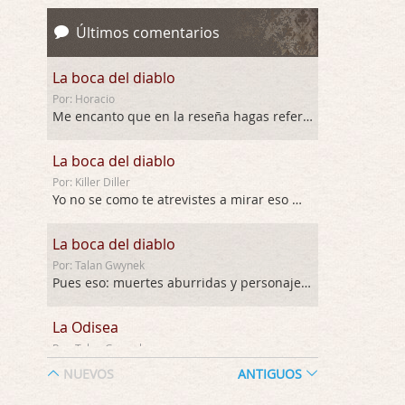
Últimos comentarios
La boca del diablo
Por: Horacio
Me encanto que en la reseña hagas referen …
La boca del diablo
Por: Killer Diller
Yo no se como te atrevistes a mirar eso …
La boca del diablo
Por: Talan Gwynek
Pues eso: muertes aburridas y personajes p …
La Odisea
Por: Talan Gwynek
Draghann, las quejas sobre la diversidad s …
NUEVOS
ANTIGUOS