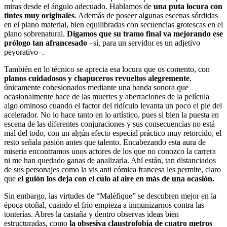
miras desde el ángulo adecuado. Hablamos de
una puta locura con
tintes muy originales
. Además de poseer algunas escenas sórdidas
en el plano material, bien equilibradas con secuencias grotescas en el
plano sobrenatural.
Digamos que su tramo final va mejorando ese
prólogo tan afrancesado
–sí, para un servidor es un adjetivo
peyorativo–.
También en lo técnico se aprecia esa locura que os comento, con
planos cuidadosos y chapuceros revueltos alegremente
,
únicamente cohesionados mediante una banda sonora que
ocasionalmente hace de las muertes y aberraciones de la película
algo ominoso cuando el factor del ridículo levanta un poco el pie del
acelerador. No lo hace tanto en lo artístico, pues si bien la puesta en
escena de las diferentes conjuraciones y sus consecuencias no está
mal del todo, con un algún efecto especial práctico muy retorcido, el
resto señala pasión antes que talento. Encabezando esta aura de
miseria encontramos unos actores de los que no conozco la carrera
ni me han quedado ganas de analizarla. Ahí están, tan distanciados
de sus personajes como la vis anti cómica francesa les permite, claro
que
el guión los deja con el culo al aire en más de una ocasión.
Sin embargo, las virtudes de “Maléfique” se descubren mejor en la
época otoñal, cuando el frío empieza a inmunizarnos contra las
tonterías. Abres la castaña y dentro observas ideas bien
estructuradas, como
la obsesiva claustrofobia de cuatro metros