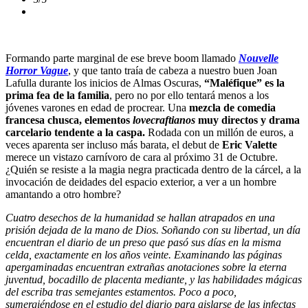
Formando parte marginal de ese breve boom llamado
Nouvelle
Horror Vague
, y que tanto traía de cabeza a nuestro buen Joan
Lafulla durante los inicios de Almas Oscuras,
“Maléfique” es la
prima fea de la familia
, pero no por ello tentará menos a los
jóvenes varones en edad de procrear. Una
mezcla de comedia
francesa chusca, elementos
lovecraftianos
muy directos y drama
carcelario tendente a la caspa.
Rodada con un millón de euros, a
veces aparenta ser incluso más barata, el debut de
Eric Valette
merece un vistazo carnívoro de cara al próximo 31 de Octubre.
¿Quién se resiste a la magia negra practicada dentro de la cárcel, a la
invocación de deidades del espacio exterior, a ver a un hombre
amantando a otro hombre?
Cuatro desechos de la humanidad se hallan atrapados en una
prisión dejada de la mano de Dios. Soñando con su libertad, un día
encuentran el diario de un preso que pasó sus días en la misma
celda, exactamente en los años veinte. Examinando las páginas
apergaminadas encuentran extrañas anotaciones sobre la eterna
juventud, bocadillo de placenta mediante, y las habilidades mágicas
del escriba tras semejantes estamentos. Poco a poco,
sumergiéndose en el estudio del diario para aislarse de las infectas