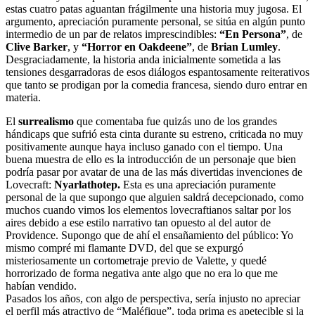
estas cuatro patas aguantan frágilmente una historia muy jugosa. El
argumento, apreciación puramente personal, se sitúa en algún punto
intermedio de un par de relatos imprescindibles:
“En Persona”
, de
Clive Barker
, y
“Horror en Oakdeene”
, de
Brian Lumley
.
Desgraciadamente, la historia anda inicialmente sometida a las
tensiones desgarradoras de esos diálogos espantosamente reiterativos
que tanto se prodigan por la comedia francesa, siendo duro entrar en
materia.
El
surrealismo
que comentaba fue quizás uno de los grandes
hándicaps que sufrió esta cinta durante su estreno, criticada no muy
positivamente aunque haya incluso ganado con el tiempo. Una
buena muestra de ello es la introducción de un personaje que bien
podría pasar por avatar de una de las más divertidas invenciones de
Lovecraft:
Nyarlathotep.
Esta es una apreciación puramente
personal de la que supongo que alguien saldrá decepcionado, como
muchos cuando vimos los elementos lovecraftianos saltar por los
aires debido a ese estilo narrativo tan opuesto al del autor de
Providence. Supongo que de ahí el ensañamiento del público: Yo
mismo compré mi flamante DVD, del que se expurgó
misteriosamente un cortometraje previo de Valette, y quedé
horrorizado de forma negativa ante algo que no era lo que me
habían vendido.
Pasados los años, con algo de perspectiva, sería injusto no apreciar
el perfil más atractivo de “Maléfique”, toda prima es apetecible si la