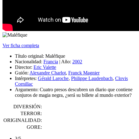
Ver ficha completa
Título original:
Maléfique
Nacionalidad:
Francia
|
Año:
2002
Director:
Eric Valette
Guión:
Alexandre Charlot
,
Franck Magnier
Intérpretes:
Gérald Laroche
,
Philippe Laudenbach
,
Clovis
Cornillac
Argumento:
Cuatro presos descubren un diario que contiene
conjuros de magia negra, ¿será su billete al mundo exterior?
DIVERSIÓN:
TERROR:
ORIGINALIDAD:
GORE:
3/5