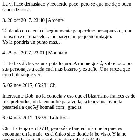
La ví hace demasiado y recuerdo poco, pero sé que me dejó buen
sabor de boca.
3.
28 oct 2017, 23:40
|
Arconte
Teniendo en cuenta el seguramente pauperrimo presupuesto y que
transcurre en una celda, me parece un pequeño milagro.
Yo le pondría un punto más…
4.
29 oct 2017, 23:01
|
Mountain
Tu lo has dicho, es una puta locura! A mi me gustó, sobre todo por
sus personajes a cada cual mas bizarro y extraño. Una rareza que
creo habría que ver.
5.
02 nov 2017, 05:23
|
Ch
Interesante Bob, no la conocia y eso que el bizarrismo frances es de
mis preferidos, no la encontre para verla, si tenes una ayudita
pasamela a qeq5@hotmail.com , gracias.
6.
04 nov 2017, 15:55
|
Bob Rock
Ch.- La tengo en
DVD
, pero sé de buena tinta que la puedes
encontrar en la mula, es el único sitio donde la he visto. Y la he
encontrado aquí https://ok.ru/video/35014773470