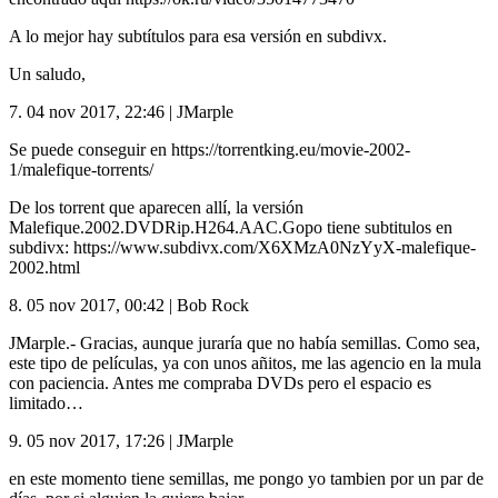
A lo mejor hay subtítulos para esa versión en subdivx.
Un saludo,
7.
04 nov 2017, 22:46
|
JMarple
Se puede conseguir en https://torrentking.eu/movie-2002-
1/malefique-torrents/
De los torrent que aparecen allí, la versión
Malefique.2002.DVDRip.H264.AAC.Gopo tiene subtitulos en
subdivx: https://www.subdivx.com/X6XMzA0NzYyX-malefique-
2002.html
8.
05 nov 2017, 00:42
|
Bob Rock
JMarple.- Gracias, aunque juraría que no había semillas. Como sea,
este tipo de películas, ya con unos añitos, me las agencio en la mula
con paciencia. Antes me compraba
DVD
s pero el espacio es
limitado…
9.
05 nov 2017, 17:26
|
JMarple
en este momento tiene semillas, me pongo yo tambien por un par de