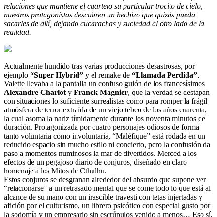
relaciones que mantiene el cuarteto su particular trocito de cielo,
nuestros protagonistas descubren un hechizo que quizás pueda
sacarles de allí, dejando cucarachas y suciedad al otro lado de la
realidad.
Actualmente hundido tras varias producciones desastrosas, por
ejemplo
“Super Hybrid”
y el remake de
“Llamada Perdida”
,
Valette llevaba a la pantalla un confuso guión de los francesísimos
Alexandre Charlot
y
Franck Magnier
, que la verdad se destapan
con situaciones lo suficiente surrealistas como para romper la frágil
atmósfera de terror extraída de un viejo tebeo de los años cuarenta,
la cual asoma la nariz tímidamente durante los noventa minutos de
duración. Protagonizada por cuatro personajes odiosos de forma
tanto voluntaria como involuntaria, “Maléfique” está rodada en un
reducido espacio sin mucho estilo ni concierto, pero la confusión da
paso a momentos numinosos la mar de divertidos. Merced a los
efectos de un pegajoso diario de conjuros, diseñado en claro
homenaje a los Mitos de Cthulhu.
Estos conjuros se desgranan alrededor del absurdo que supone ver
“relacionarse” a un retrasado mental que se come todo lo que está al
alcance de su mano con un irascible travesti con tetas injertadas y
afición por el culturismo, un librero psicótico con especial gusto por
la sodomía y un empresario sin escrúpulos venido a menos… Eso sí,