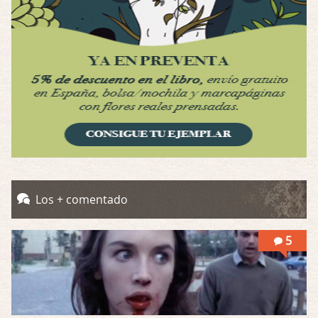
Possession
Por: Luar
Se llama la posesión en castellano, está …
Obsession
Por: Mariano
Una película normalita, nada del otro mun …
Obsession
Por: Chica Stark
Al principio por el hype que la dieron iba …
Possession
Los + comentado
Por: Mountain
Llevo toda una vida para verla y nunca lo …
5