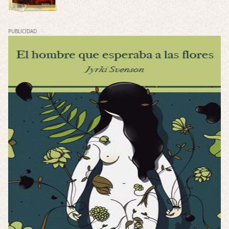
Por: Luar
Solo la he visto en una web rusa de descar …
PUBLICIDAD
Possession
Por: FrancHis
La he dejado a medias por motivos de fuerz …
Posesión Infernal: En Llamas
Por: FrancHis
Yo justo fui a verla ayer al cine y la ver …
Por encima de tu cadáver
Por: Luar
Interesante cuando avanza, le falta algo d …
Por encima de tu cadáver
Por: Luar
Interesante cuando avanza, le falta algo d …