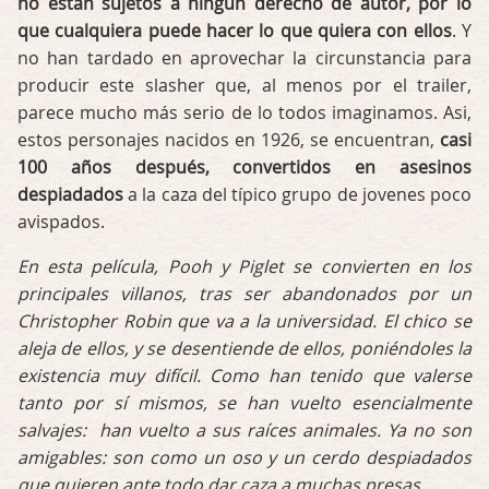
no están sujetos a ningún derecho de autor, por lo
que cualquiera puede hacer lo que quiera con ellos
. Y
no han tardado en aprovechar la circunstancia para
producir este slasher que, al menos por el trailer,
parece mucho más serio de lo todos imaginamos. Asi,
estos personajes nacidos en 1926, se encuentran,
casi
100 años después, convertidos en asesinos
despiadados
a la caza del típico grupo de jovenes poco
avispados.
En esta película, Pooh y Piglet se convierten en los
principales villanos, tras ser abandonados por un
Christopher Robin que va a la universidad. El chico se
aleja de ellos, y se desentiende de ellos, poniéndoles la
existencia muy difícil. Como han tenido que valerse
tanto por sí mismos, se han vuelto esencialmente
salvajes: han vuelto a sus raíces animales. Ya no son
amigables: son como un oso y un cerdo despiadados
que quieren ante todo dar caza a muchas presas.