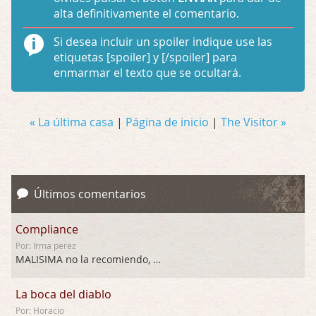
alta definitivamente el comentario.
Si desea incluir un spoiler indique use las
etiquetas
[spoiler]
y
[/spoiler]
para
enmarmar el texto que se ocultará.
« La última casa
|
Página de inicio
|
The Visitor »
Últimos comentarios
Compliance
Por: Irma perez
MALISIMA no la recomiendo, …
La boca del diablo
Por: Horacio