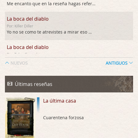
Me encanto que en la reseña hagas referen …
La boca del diablo
Por: Killer Diller
Yo no se como te atrevistes a mirar eso …
La boca del diablo
Por: Talan Gwynek
Pues eso: muertes aburridas y personajes p …
NUEVOS
ANTIGUOS
La Odisea
Por: Talan Gwynek
Últimas reseñas
Draghann, las quejas sobre la diversidad s …
La última casa
La Odisea
Por: Draghann
No sé si entrar en polémicas con respect …
Cuarentena forzosa
Trance