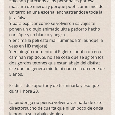
Solo son parecidos a los personajes por esa
mascara de mierda y porque pooh come miel de
un tarro en una escena, enchastrandose toda la
jeta falsa.
Y para explicar cómo se volvieron salvajes te
ponen un dibujo animado ultra pedorro hecho
con lápiz y en blanco y negro.
Y encima la peli esta mal iluminada (ni aunque la
veas en HD mejora)
Y en ningún momento ni Piglet ni pooh corren o
caminan rápido. Si, no sea cosa que se agiten los
dos gordos tetones que están abajo del disfraz
ese que no genera miedo ni nada ni a un nene de
5 años.
Es difícil de soportar y de terminarla y eso que
dura 1 hora 20.
La pindonga no piensa volver a ver nada de este
directorsucho de cuarta que ni un poco de onda
le pone a su trabajo siquiera.