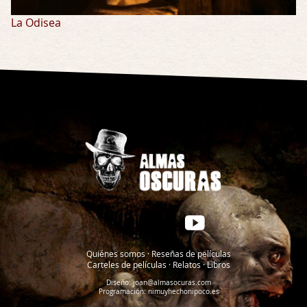
La Odisea
Quiénes somos
·
Reseñas de películas
Carteles de películas
·
Relatos
·
Libros
Diseño:
joan@almasocuras.com
Programación:
nimuyhechonipoco.es