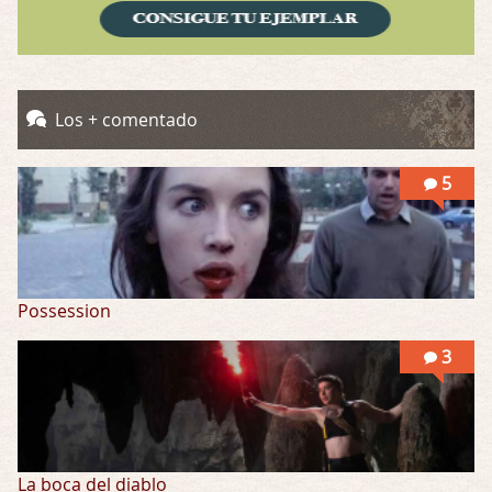
Obsession
Por: Chica Stark
Al principio por el hype que la dieron iba …
Possession
Los + comentado
Por: Mountain
Llevo toda una vida para verla y nunca lo …
5
Possession
3
La boca del diablo