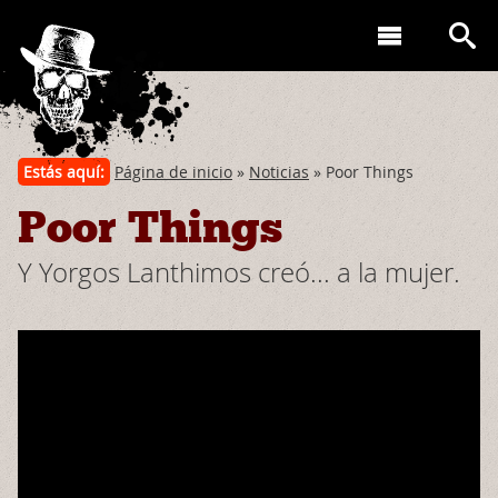
Estás aquí:
Página de inicio
»
Noticias
» Poor Things
Poor Things
Y Yorgos Lanthimos creó... a la mujer.