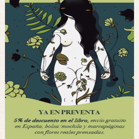
Posesión Infernal: En Llamas
Por: FrancHis
Yo justo fui a verla ayer al cine y la ver …
Por encima de tu cadáver
Por: Luar
Interesante cuando avanza, le falta algo d …
Por encima de tu cadáver
Por: Luar
Interesante cuando avanza, le falta algo d …
Possession
Por: Luar
Se llama la posesión en castellano, está …
Obsession
Por: Mariano
Una película normalita, nada del otro mun …