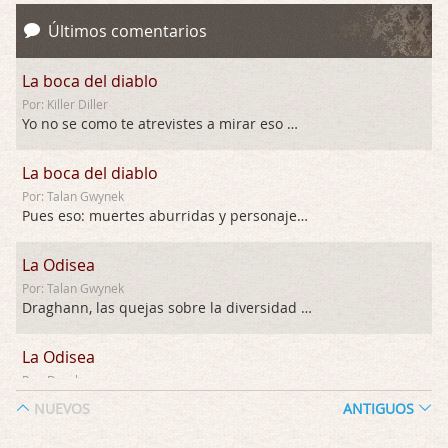
Últimos comentarios
La boca del diablo
Por: Killer Diller
Yo no se como te atrevistes a mirar eso …
La boca del diablo
Por: Talan Gwynek
Pues eso: muertes aburridas y personajes p …
La Odisea
Por: Talan Gwynek
Draghann, las quejas sobre la diversidad s …
La Odisea
Por: Draghann
No sé si entrar en polémicas con respect …
NUEVOS
ANTIGUOS