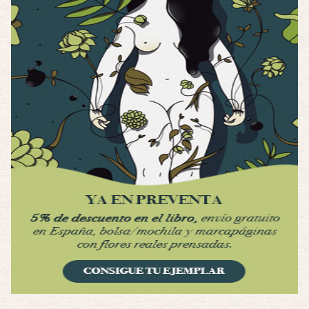
Possession
Por: Luar
Se llama la posesión en castellano, está …
Obsession
Por: Mariano
Una película normalita, nada del otro mun …
Obsession
Por: Chica Stark
Al principio por el hype que la dieron iba …
Possession
Por: Mountain
Llevo toda una vida para verla y nunca lo …
Posesión Infernal: En Llamas
Por: Skalope
Totalmente de acuerdo Ignacio. La he disfr …