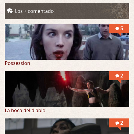
Into the Mud
Los + comentado
Por: Flor
Se puede ver este corto y otras más de ex …
5
Possession
2
La boca del diablo
2