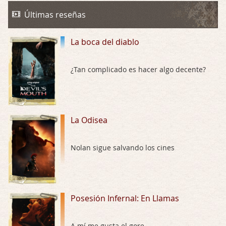
Trance
Por: Luar
Últimas reseñas
Buena película, buen director y buenos ac …
La boca del diablo
El señor de las moscas
Por: Luar
Dudaba en ver la serie, una serie de 4 cap …
¿Tan complicado es hacer algo decente?
Hungry
Por: Croc
Para entretenerte un domingo por la tarde …
La Odisea
Las 10 películas gore de Almas Oscuras
Nolan sigue salvando los cines
Por: JORDI CRUYFF
Buenas tardes, Hay muchas y algunas muy …
Possession
Posesión Infernal: En Llamas
Por: Chupasangre
Mi opinión en su día. Su duracion me ha …
A mí me gusta el gore