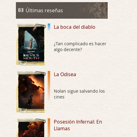
Trance
Por: Luar
Últimas reseñas
Buena película, buen director y buenos ac …
La boca del diablo
El señor de las moscas
Por: Luar
Dudaba en ver la serie, una serie de 4 cap …
¿Tan complicado es hacer
algo decente?
Hungry
Por: Croc
Para entretenerte un domingo por la tarde …
La Odisea
Las 10 películas gore de Almas
Nolan sigue salvando los
Oscuras
cines
Por: JORDI CRUYFF
Buenas tardes, Hay muchas y algunas muy …
Possession
Posesión Infernal: En
Llamas
Por: Chupasangre
Mi opinión en su día. Su duracion me ha …