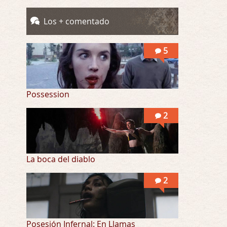
Totalmente de acuerdo Ignacio. La he disfr …
Los + comentado
Into the Mud
Por: Flor
5
Se puede ver este corto y otras más de ex …
Possession
2
La boca del diablo
2
Posesión Infernal: En Llamas