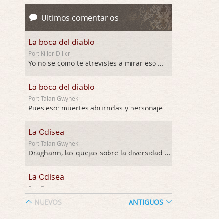
Últimos comentarios
La boca del diablo
Por: Killer Diller
Yo no se como te atrevistes a mirar eso …
La boca del diablo
Por: Talan Gwynek
Pues eso: muertes aburridas y personajes p …
La Odisea
Por: Talan Gwynek
Draghann, las quejas sobre la diversidad s …
La Odisea
Por: Draghann
No sé si entrar en polémicas con respect …
NUEVOS
ANTIGUOS