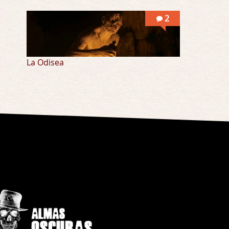
2
La Odisea