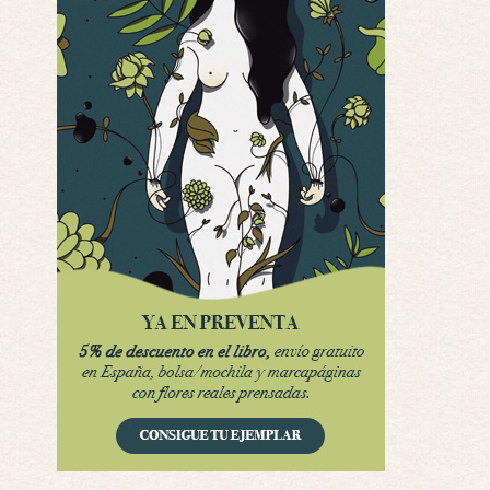
Interesante cuando avanza, le falta algo d …
Possession
Por: Luar
Se llama la posesión en castellano, está …
Obsession
Por: Mariano
Una película normalita, nada del otro mun …
Obsession
Por: Chica Stark
Al principio por el hype que la dieron iba …
Possession
Por: Mountain
Llevo toda una vida para verla y nunca lo …
Posesión Infernal: En Llamas
Por: Skalope