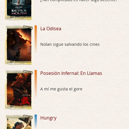
El señor de las moscas
Por: Luar
Dudaba en ver la serie, una serie de 4 cap …
La Odisea
Hungry
Nolan sigue salvando los cines
Por: Croc
Para entretenerte un domingo por la tarde …
Las 10 películas gore de Almas Oscuras
Posesión Infernal: En Llamas
Por: JORDI CRUYFF
Buenas tardes, Hay muchas y algunas muy …
A mí me gusta el gore
Possession
Por: Chupasangre
Mi opinión en su día. Su duracion me ha …
Hungry
El eslabón podrido
Por: Luar