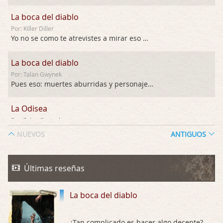
La boca del diablo
Por: Killer Diller
Yo no se como te atrevistes a mirar eso …
La boca del diablo
Por: Talan Gwynek
Pues eso: muertes aburridas y personajes p …
La Odisea
Por: Talan Gwynek
Draghann, las quejas sobre la diversidad s …
NUEVOS
ANTIGUOS
La Odisea
Por: Draghann
Últimas reseñas
No sé si entrar en polémicas con respect …
La boca del diablo
Trance
Por: Luar
Buena película, buen director y buenos ac …
¿Tan complicado es hacer algo decente?