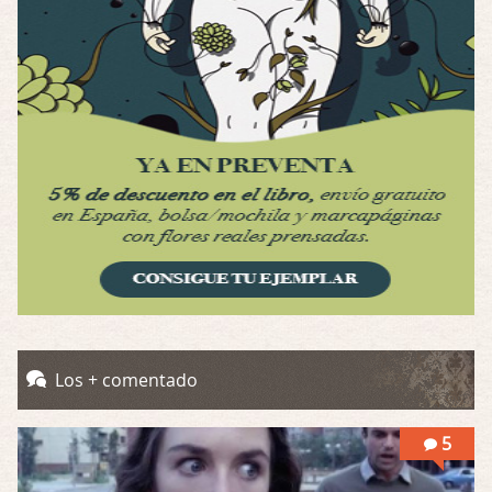
Por: Luar
Se llama la posesión en castellano, está …
Obsession
Por: Mariano
Una película normalita, nada del otro mun …
Obsession
Por: Chica Stark
Al principio por el hype que la dieron iba …
Possession
Por: Mountain
Llevo toda una vida para verla y nunca lo …
Posesión Infernal: En Llamas
Los + comentado
Por: Skalope
Totalmente de acuerdo Ignacio. La he disfr …
5