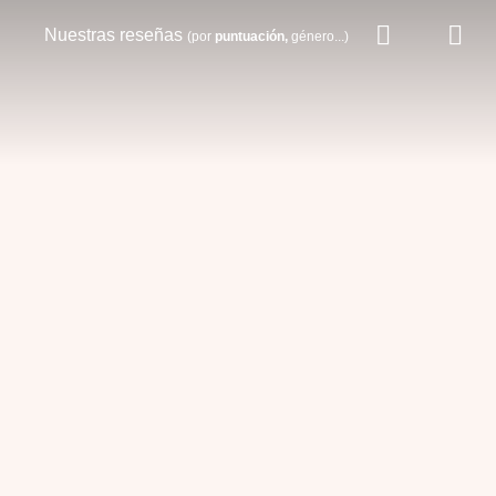
Nuestras reseñas
(por
puntuación,
género...)