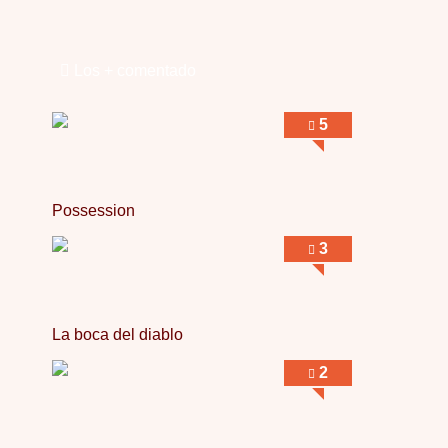
Los + comentado
5
Possession
3
La boca del diablo
2