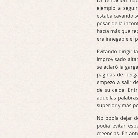
La tentación hab
ejemplo a seguir
estaba cavando su
pesar de la incon
hacía más que rep
era innegable el 
Evitando dirigir l
improvisado altar
se aclaró la garg
páginas de perga
empezó a salir d
de su celda. Ent
aquellas palabra
superior y más p
No podía dejar d
podía evitar esp
creencias. En an