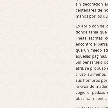
sin decoración al
centenares de ho
manos por los que
Lo abrió con del
donde tenía que 
líneas escritas 
encontró el párra
que un miedo atr
aquellas páginas.
Sin pensárselo do
atril, se propuso
cruzó su mente. 
sus hombros por u
la cruz de mader
cogió el pedazo 
observar mientras