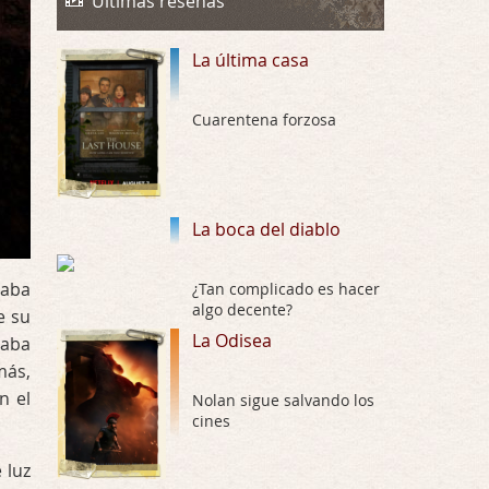
Últimas reseñas
Draghann, las quejas sobre la diversidad s …
La última casa
La Odisea
Por: Draghann
No sé si entrar en polémicas con respect …
Cuarentena forzosa
Trance
Por: Luar
Buena película, buen director y buenos ac …
La boca del diablo
El señor de las moscas
raba
¿Tan complicado es hacer
Por: Luar
algo decente?
e su
Dudaba en ver la serie, una serie de 4 cap …
La Odisea
gaba
más,
Hungry
n el
Por: Croc
Nolan sigue salvando los
Para entretenerte un domingo por la tarde …
cines
 luz
Las 10 películas gore de Almas