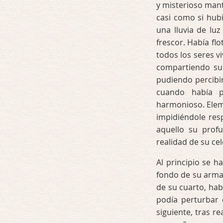
y misterioso mant
casi como si hubi
una lluvia de lu
frescor. Había fl
todos los seres v
compartiendo sus
pudiendo percibir
cuando había p
harmonioso. Eleme
impidiéndole res
aquello su prof
realidad de su cel
Al principio se h
fondo de su armar
de su cuarto, ha
podía perturbar 
siguiente, tras r