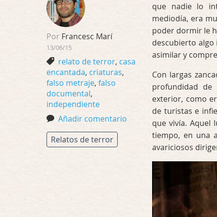
que nadie lo int
mediodía, era muc
poder dormir le 
Por
Francesc Marí
descubierto algo
13/06/15
asimilar y compr
relato de terror
,
casa
encantada
,
criaturas
,
Con largas zanca
falso metraje
,
falso
profundidad de 
documental
,
exterior, como e
independiente
de turistas e inf
Añadir comentario
que vivía. Aquel 
tiempo, en una a
Relatos de terror
avariciosos dirig