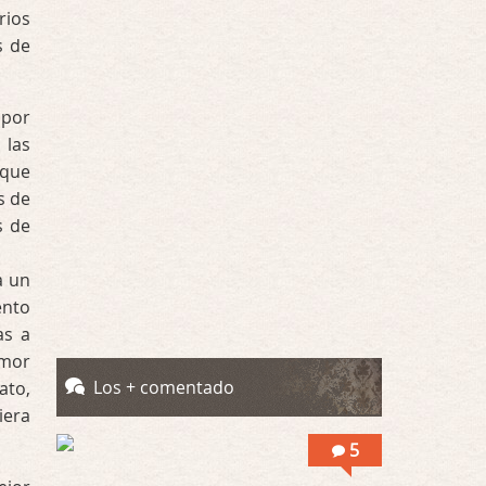
rios
Por encima de tu cadáver
s de
Por: Luar
Interesante cuando avanza, le falta algo d …
 por
Por encima de tu cadáver
 las
Por: Luar
Interesante cuando avanza, le falta algo d …
 que
s de
Possession
s de
Por: Luar
Se llama la posesión en castellano, está …
a un
ento
Obsession
as a
Por: Mariano
emor
Una película normalita, nada del otro mun …
Los + comentado
ato,
iera
Obsession
Por: Chica Stark
5
Al principio por el hype que la dieron iba …