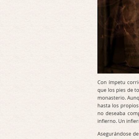
Con ímpetu corri
que los pies de t
monasterio. Aunqu
hasta los propio
no deseaba compa
infierno. Un infi
Asegurándose de q