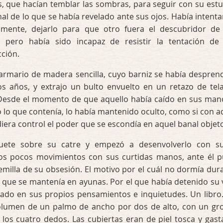
s, que hacían temblar las sombras, para seguir con su estu
inal de lo que se había revelado ante sus ojos. Había intent
 mente, dejarlo para que otro fuera el descubridor de
, pero había sido incapaz de resistir la tentación de
cción.
 armario de madera sencilla, cuyo barniz se había despren
os años, y extrajo un bulto envuelto en un retazo de tel
Desde el momento de que aquello había caído en sus man
 lo que contenía, lo había mantenido oculto, como si con a
diera control el poder que se escondía en aquel banal objet
quete sobre su catre y empezó a desenvolverlo con 
os pocos movimientos con sus curtidas manos, ante él 
emilla de su obsesión. El motivo por el cuál no dormía dur
l que se mantenía en ayunas. Por el que había detenido su 
rado en sus propios pensamientos e inquietudes. Un libro
volumen de un palmo de ancho por dos de alto, con un gr
los cuatro dedos. Las cubiertas eran de piel tosca y gast