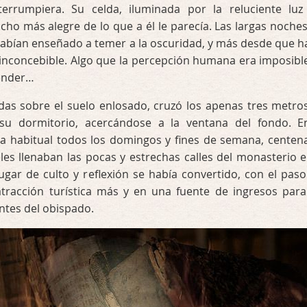
errumpiera. Su celda, iluminada por la reluciente luz
ho más alegre de lo que a él le parecía. Las largas noches
habían enseñado a temer a la oscuridad, y más desde que h
 inconcebible. Algo que la percepción humana era imposibl
ender…
das sobre el suelo enlosado, cruzó los apenas tres metro
su dormitorio, acercándose a la ventana del fondo. E
ra habitual todos los domingos y fines de semana, centen
ieles llenaban las pocas y estrechas calles del monasterio e
lugar de culto y reflexión se había convertido, con el paso
tracción turística más y en una fuente de ingresos para
entes del obispado.