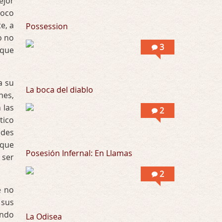
ejor
poco
Possession
e, a
Possession
Por: Mountain
Llevo toda una vida para verla y nunca lo …
o no
3
nque
a su
La boca del diablo
nes,
 las
2
tico
edes
 que
Posesión Infernal: En Llamas
 ser
2
e no
 sus
undo
La Odisea