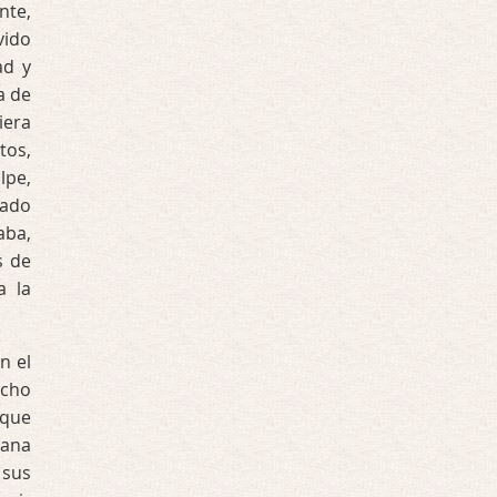
nte,
vido
ad y
a de
iera
tos,
lpe,
rado
aba,
s de
a la
n el
echo
 que
ñana
 sus