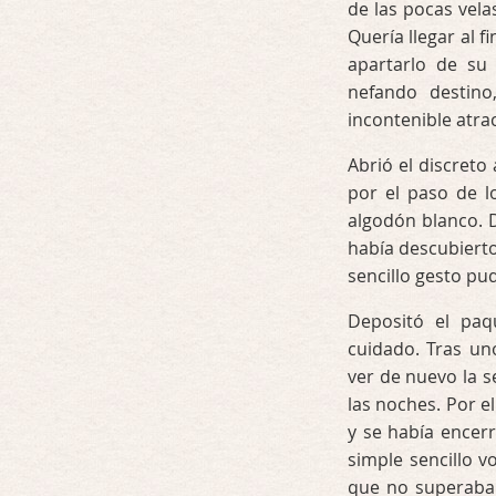
de las pocas vela
Quería llegar al f
apartarlo de su
nefando destino
incontenible atra
Abrió el discreto
por el paso de l
algodón blanco. 
había descubierto
sencillo gesto pu
Depositó el pa
cuidado. Tras un
ver de nuevo la s
las noches. Por e
y se había encer
simple sencillo 
que no superaba 