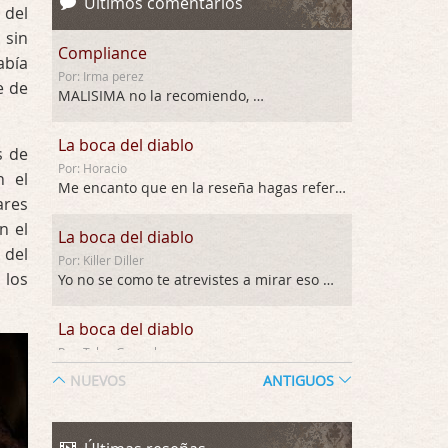
Últimos comentarios
 del
 sin
Compliance
abía
Por: Irma perez
e de
MALISIMA no la recomiendo, …
La boca del diablo
s de
Por: Horacio
n el
Me encanto que en la reseña hagas referen …
ares
n el
La boca del diablo
 del
Por: Killer Diller
 los
Yo no se como te atrevistes a mirar eso …
La boca del diablo
Por: Talan Gwynek
Pues eso: muertes aburridas y personajes p …
NUEVOS
ANTIGUOS
La Odisea
Por: Talan Gwynek