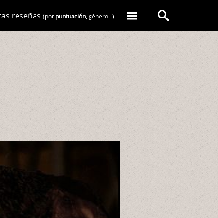
ras reseñas
(por
puntuación,
género...)