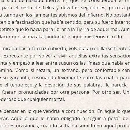
ía sido demasiado fuerte. Él, que se consideraba el m
 para el resto de fieles y devotos seguidores, poco a 
 tumba en los llameantes abismos del Infierno. No obstant
tenible fascinación que había sentido, para su fuero intern
etirse que lo hacía para librar a la Tierra de aquel mal. Au
placer que sentía al abandonarse aquel misterioso credo.
a mirada hacia la cruz cubierta, volvió a arrodillarse frente 
. Expectante por volver a vivir aquellas extrañas sensacio
anta y empezó a leer entre susurros las líneas que había en
mino. Como si rezara, un extraño, pero confortable cán
e su garganta, resonando levemente entre las cuatro par
re el tenue eco y la devoción de sus palabras, le parecía
s fueran pronunciadas por otra persona. Por otro ser. Un
oderoso que cualquier mortal.
e pensar en lo que vendría a continuación. En aquello qu
erar. Aquello que le había obligado a seguir a pesar de
teriores ocasiones, cuando se había sumido en aquel prof