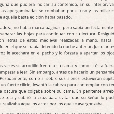
guna que pudiera indicar su contenido. En su interior, va
jas apergaminadas se combaban por el uso y los millare
 aquella basta edición había pasado.
icadeza, no había marca páginas, pero sabía perfectamente
separar las hojas para continuar con su lectura. Resiguió
con letras de estilo medieval realizadas a mano, hasta
fo en el que se había detenido la noche anterior. Justo ante
oz le acechara en el pecho y lo forzara a apartar los ojo
s veces se arrodilló frente a su cama, y como si ésta fuer
 empezar a leer. Sin embargo, antes de hacerlo un pensami
Pesadamente, como si sobre sus sienes estuvieran sujet
n fuerte cilicio, levantó la cabeza para contemplar con t
a oscura que colgaba sobre su cama. En penitente arreb
de tela y cubrió la cruz, para evitar que su Señor lo pud
 realizaba aquellos actos por los que se avergonzaba.