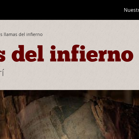
Nuest
s llamas del infierno
 del infierno
í