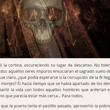
ó la cortina, oscureciendo su lugar de descanso. No tole
odos aquellos seres impuros ensuciaran el sagrado suelo d
e claro, ¿que podía esperarse si la corrupción de la fe lle
s monjes? Él hacía tiempo que se había apartado de los de
rtir la vida con todos aquellos hombres que arderían e
erno que parecía estar más cerca… Para todos.
ue la puerta tenía el pestillo pasado, aprovechó la pobre