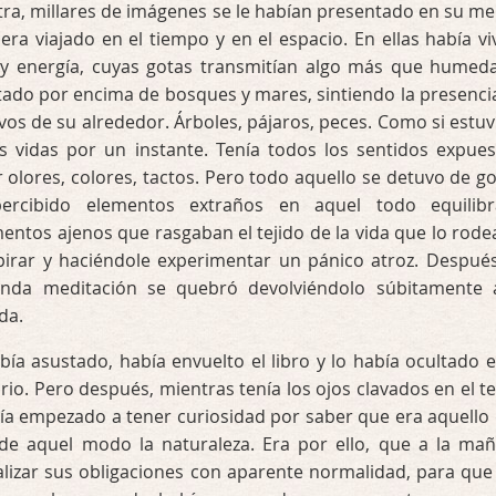
ra, millares de imágenes se le habían presentado en su me
era viajado en el tiempo y en el espacio. En ellas había vi
z y energía, cuyas gotas transmitían algo más que humed
otado por encima de bosques y mares, sintiendo la presenci
ivos de su alrededor. Árboles, pájaros, peces. Como si estuv
 vidas por un instante. Tenía todos los sentidos expues
 olores, colores, tactos. Pero todo aquello se detuvo de go
ercibido elementos extraños en aquel todo equilib
ntos ajenos que rasgaban el tejido de la vida que lo rode
pirar y haciéndole experimentar un pánico atroz. Despué
unda meditación se quebró devolviéndolo súbitamente 
da.
abía asustado, había envuelto el libro y lo había ocultado e
io. Pero después, mientras tenía los ojos clavados en el t
bía empezado a tener curiosidad por saber que era aquello
de aquel modo la naturaleza. Era por ello, que a la ma
ealizar sus obligaciones con aparente normalidad, para que