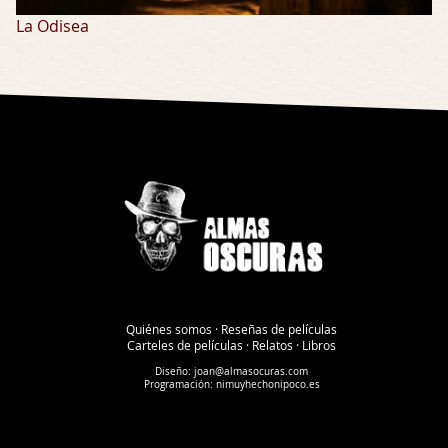
La Odisea
Quiénes somos
·
Reseñas de películas
Carteles de películas
·
Relatos
·
Libros
Diseño:
joan@almasocuras.com
Programación:
nimuyhechonipoco.es