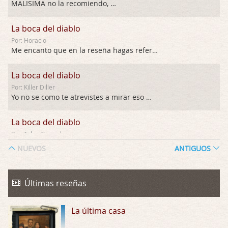
MALISIMA no la recomiendo, …
La boca del diablo
Por: Horacio
Me encanto que en la reseña hagas referen …
La boca del diablo
Por: Killer Diller
Yo no se como te atrevistes a mirar eso …
La boca del diablo
Por: Talan Gwynek
Pues eso: muertes aburridas y personajes p …
NUEVOS
ANTIGUOS
La Odisea
Por: Talan Gwynek
Últimas reseñas
Draghann, las quejas sobre la diversidad s …
La última casa
La Odisea
Por: Draghann