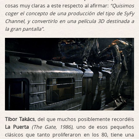
cosas muy claras a este respecto al afirmar:
“Quisimos
coger el concepto de una producción del tipo de SyFy
Channel, y convertirlo en una película 3D destinada a
la gran pantalla”
.
Tibor Takács
, del que muchos posiblemente recordéis
La Puerta
(The Gate, 1986)
, uno de esos pequeños
clásicos que tanto proliferaron en los 80, tiene una