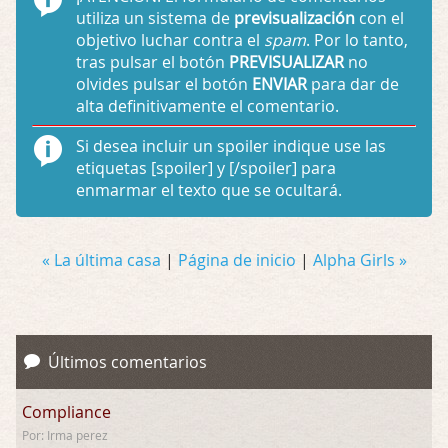
utiliza un sistema de
previsualización
con el
objetivo luchar contra el
spam
. Por lo tanto,
tras pulsar el botón
PREVISUALIZAR
no
olvides pulsar el botón
ENVIAR
para dar de
alta definitivamente el comentario.
Si desea incluir un spoiler indique use las
etiquetas
[spoiler]
y
[/spoiler]
para
enmarmar el texto que se ocultará.
« La última casa
|
Página de inicio
|
Alpha Girls »
Últimos comentarios
Compliance
Por: Irma perez