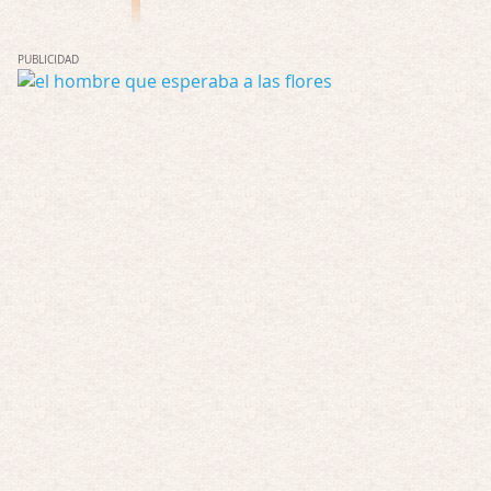
Por: Chupasangre
Mi opinión en su día. Su duracion me ha …
PUBLICIDAD
El eslabón podrido
Por: Luar
Solo la he visto en una web rusa de descar …
Possession
Por: FrancHis
La he dejado a medias por motivos de fuerz …
Posesión Infernal: En Llamas
Por: FrancHis
Yo justo fui a verla ayer al cine y la ver …
Por encima de tu cadáver
Por: Luar
Interesante cuando avanza, le falta algo d …