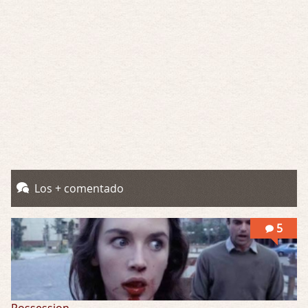
Por encima de tu cadáver
Por: Luar
Interesante cuando avanza, le falta algo d …
Possession
Por: Luar
Se llama la posesión en castellano, está …
Obsession
Por: Mariano
Una película normalita, nada del otro mun …
Los + comentado
Obsession
Por: Chica Stark
Al principio por el hype que la dieron iba …
5
Possession
Por: Mountain
Llevo toda una vida para verla y nunca lo …