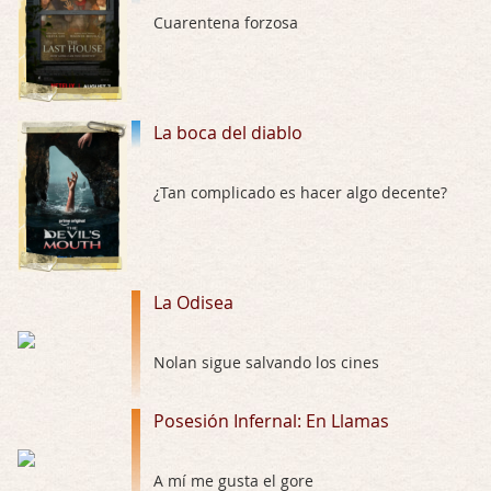
No sé si entrar en polémicas con respect …
Cuarentena forzosa
Trance
Por: Luar
Buena película, buen director y buenos ac …
La boca del diablo
El señor de las moscas
¿Tan complicado es hacer algo decente?
Por: Luar
Dudaba en ver la serie, una serie de 4 cap …
Hungry
La Odisea
Por: Croc
Para entretenerte un domingo por la tarde …
Nolan sigue salvando los cines
Las 10 películas gore de Almas Oscuras
Por: JORDI CRUYFF
Posesión Infernal: En Llamas
Buenas tardes, Hay muchas y algunas muy …
Possession
A mí me gusta el gore