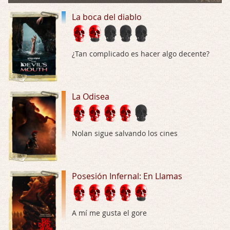
La boca del diablo
Trance
Por: Luar
Buena película, buen director y buenos ac …
¿Tan complicado es hacer algo decente?
El señor de las moscas
Por: Luar
Dudaba en ver la serie, una serie de 4 cap …
La Odisea
Hungry
Por: Croc
Nolan sigue salvando los cines
Para entretenerte un domingo por la tarde …
Las 10 películas gore de Almas Oscuras
Posesión Infernal: En Llamas
Por: JORDI CRUYFF
Buenas tardes, Hay muchas y algunas muy …
Possession
A mí me gusta el gore
Por: Chupasangre