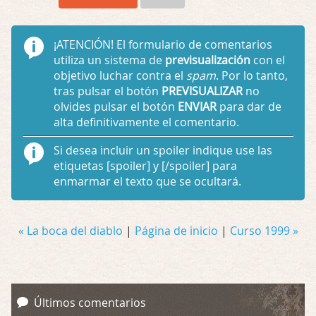
¡ATENCIÓN!
El formulario de comentarios
utiliza un sistema de
previsualización
con el
objetivo luchar contra el
spam
. Por lo tanto,
tras pulsar el botón
PREVISUALIZAR
no
olvides pulsar el botón
ENVIAR
para dar de
alta definitivamente el comentario.
Si desea incluir un spoiler indique use las
etiquetas
[spoiler]
y
[/spoiler]
para
enmarmar el texto que se ocultará.
« La boca del diablo
|
Página de inicio
|
Curso 1999 »
Últimos comentarios