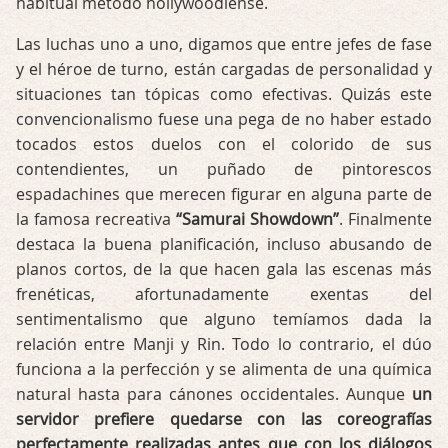
habitual método hollywoodiense.
Las luchas uno a uno, digamos que entre jefes de fase
y el héroe de turno, están cargadas de personalidad y
situaciones tan tópicas como efectivas. Quizás este
convencionalismo fuese una pega de no haber estado
tocados estos duelos con el colorido de sus
contendientes, un puñado de pintorescos
espadachines que merecen figurar en alguna parte de
la famosa recreativa
“Samurai Showdown”
. Finalmente
destaca la buena planificación, incluso abusando de
planos cortos, de la que hacen gala las escenas más
frenéticas, afortunadamente exentas del
sentimentalismo que alguno temíamos dada la
relación entre Manji y Rin. Todo lo contrario, el dúo
funciona a la perfección y se alimenta de una química
natural hasta para cánones occidentales. Aunque
un
servidor prefiere quedarse con las coreografías
perfectamente realizadas antes que con los diálogos