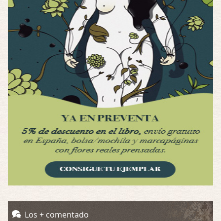
Interesante cuando avanza, le falta algo d …
Possession
Por: Luar
Se llama la posesión en castellano, está …
Obsession
Por: Mariano
Una película normalita, nada del otro mun …
Obsession
Por: Chica Stark
Al principio por el hype que la dieron iba …
Possession
Por: Mountain
Llevo toda una vida para verla y nunca lo …
Posesión Infernal: En Llamas
Los + comentado