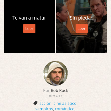
Te van a matar
Sin piedad
Leer
Leer
Por
Bob Rock
02/12/17
acción
,
cine asiático
,
vampiros
,
romántico
,