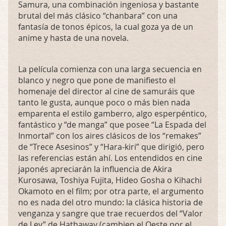
Samura, una combinación ingeniosa y bastante
brutal del más clásico “chanbara” con una
fantasía de tonos épicos, la cual goza ya de un
anime y hasta de una novela.
La película comienza con una larga secuencia en
blanco y negro que pone de manifiesto el
homenaje del director al cine de samuráis que
tanto le gusta, aunque poco o más bien nada
emparenta el estilo gamberro, algo esperpéntico,
fantástico y “de manga” que posee “La Espada del
Inmortal” con los aires clásicos de los “remakes”
de “Trece Asesinos” y “Hara-kiri” que dirigió, pero
las referencias están ahí. Los entendidos en cine
japonés apreciarán la influencia de Akira
Kurosawa, Toshiya Fujita, Hideo Gosha o Kihachi
Okamoto en el film; por otra parte, el argumento
no es nada del otro mundo: la clásica historia de
venganza y sangre que trae recuerdos del “Valor
de Ley” de Hathaway (cambien el Oeste por el