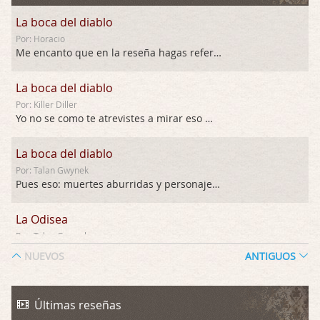
La boca del diablo
Por: Horacio
Me encanto que en la reseña hagas referen …
La boca del diablo
Por: Killer Diller
Yo no se como te atrevistes a mirar eso …
La boca del diablo
Por: Talan Gwynek
Pues eso: muertes aburridas y personajes p …
La Odisea
Por: Talan Gwynek
Draghann, las quejas sobre la diversidad s …
NUEVOS
ANTIGUOS
La Odisea
Por: Draghann
Últimas reseñas
No sé si entrar en polémicas con respect …