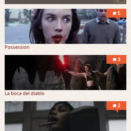
Por: Skalope
Totalmente de acuerdo Ignacio. La he disfr …
5
Possession
3
La boca del diablo
2