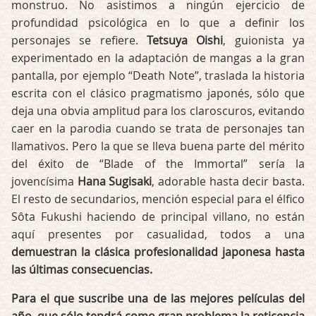
monstruo. No asistimos a ningún ejercicio de
profundidad psicológica en lo que a definir los
personajes se refiere.
Tetsuya Oishi
, guionista ya
experimentado en la adaptación de mangas a la gran
pantalla, por ejemplo “Death Note”, traslada la historia
escrita con el clásico pragmatismo japonés, sólo que
deja una obvia amplitud para los claroscuros, evitando
caer en la parodia cuando se trata de personajes tan
llamativos. Pero la que se lleva buena parte del mérito
del éxito de “Blade of the Immortal” sería la
jovencísima
Hana Sugisaki
, adorable hasta decir basta.
El resto de secundarios, mención especial para el élfico
Sôta Fukushi haciendo de principal villano, no están
aquí presentes por casualidad, todos a una
demuestran la clásica profesionalidad japonesa hasta
las últimas consecuencias.
Para el que suscribe una de las mejores películas del
año, que sólo tendrá como gran problema la reticencia