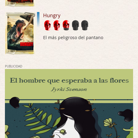
Mi opinión en su día. Su duracion me ha …
Hungry
El eslabón podrido
Por: Luar
Solo la he visto en una web rusa de descar …
El más peligroso del pantano
Possession
Por: FrancHis
La he dejado a medias por motivos de fuerz …
PUBLICIDAD
Posesión Infernal: En Llamas
Por: FrancHis
Yo justo fui a verla ayer al cine y la ver …
Por encima de tu cadáver
Por: Luar
Interesante cuando avanza, le falta algo d …
Por encima de tu cadáver
Por: Luar