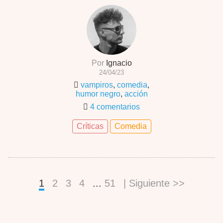
Por
Ignacio
24/04/23
vampiros
,
comedia
,
humor negro
,
acción
4 comentarios
Críticas
Comedia
1
2
3
4
...
51
| Siguiente >>