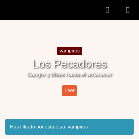
vampiros
Los Pecadores
Sangre y blues hasta el amanecer
Leer
Has filtrado por etiquetaa:
vampiros