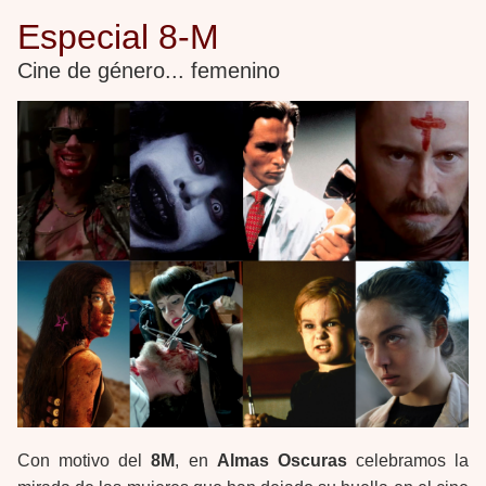
Especial 8-M
Cine de género... femenino
Con motivo del
8M
, en
Almas Oscuras
celebramos la