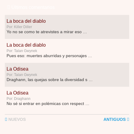
Últimos comentarios
La boca del diablo
Por: Killer Diller
Yo no se como te atrevistes a mirar eso …
La boca del diablo
Por: Talan Gwynek
Pues eso: muertes aburridas y personajes p …
La Odisea
Por: Talan Gwynek
Draghann, las quejas sobre la diversidad s …
La Odisea
Por: Draghann
No sé si entrar en polémicas con respect …
Trance
NUEVOS
ANTIGUOS
Por: Luar
Buena película, buen director y buenos ac …