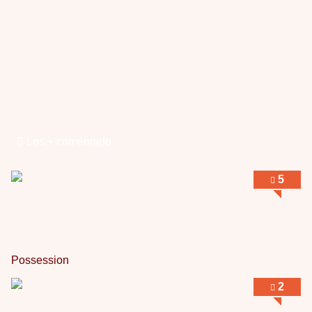
Obsession
Por: Chica Stark
Al principio por el hype que la dieron iba …
Possession
Por: Mountain
Llevo toda una vida para verla y nunca lo …
Posesión Infernal: En Llamas
Por: Skalope
Totalmente de acuerdo Ignacio. La he disfr …
Los + comentado
Into the Mud
5
Por: Flor
Se puede ver este corto y otras más de ex …
Possession
2