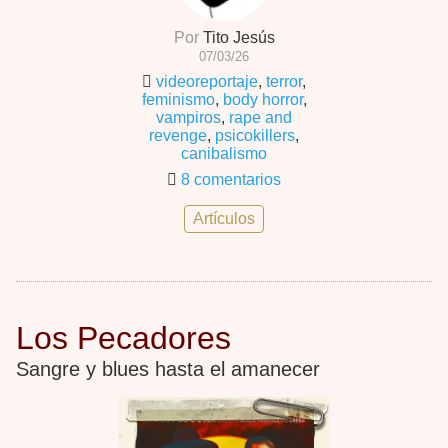
Por
Tito Jesús
07/03/26
videoreportaje
,
terror
,
feminismo
,
body horror
,
vampiros
,
rape and
revenge
,
psicokillers
,
canibalismo
8 comentarios
Artículos
Los Pecadores
Sangre y blues hasta el amanecer