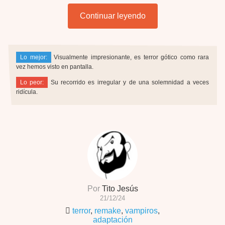
Continuar leyendo
Lo mejor:
Visualmente impresionante, es terror gótico como rara
vez hemos visto en pantalla.
Lo peor:
Su recorrido es irregular y de una solemnidad a veces
ridícula.
Por
Tito Jesús
21/12/24
terror
,
remake
,
vampiros
,
adaptación