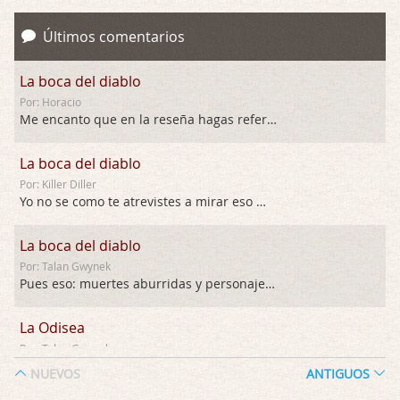
Últimos comentarios
La boca del diablo
Por: Horacio
Me encanto que en la reseña hagas referen …
La boca del diablo
Por: Killer Diller
Yo no se como te atrevistes a mirar eso …
La boca del diablo
Por: Talan Gwynek
Pues eso: muertes aburridas y personajes p …
La Odisea
Por: Talan Gwynek
Draghann, las quejas sobre la diversidad s …
NUEVOS
ANTIGUOS