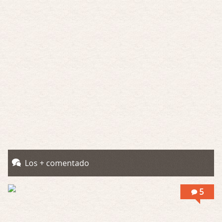
Por encima de tu cadáver
Por: Luar
Interesante cuando avanza, le falta algo d …
Possession
Por: Luar
Se llama la posesión en castellano, está …
Obsession
Por: Mariano
Una película normalita, nada del otro mun …
Obsession
Los + comentado
Por: Chica Stark
Al principio por el hype que la dieron iba …
5
Possession
Por: Mountain
Llevo toda una vida para verla y nunca lo …