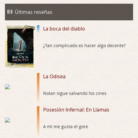
La Odisea
Por: Draghann
Últimas reseñas
No sé si entrar en polémicas con respect …
La boca del diablo
Trance
Por: Luar
Buena película, buen director y buenos ac …
¿Tan complicado es hacer algo decente?
El señor de las moscas
Por: Luar
Dudaba en ver la serie, una serie de 4 cap …
La Odisea
Hungry
Nolan sigue salvando los cines
Por: Croc
Para entretenerte un domingo por la tarde …
Posesión Infernal: En Llamas
Las 10 películas gore de Almas Oscuras
Por: JORDI CRUYFF
A mí me gusta el gore
Buenas tardes, Hay muchas y algunas muy …