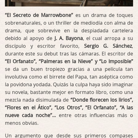
“El Secreto de Marrowbone”
es un drama de toques
sobrenaturales, o un thriller de mediodía con alma de
drama, que sobrevive en la despiadada cartelera
debido al apoyo de
J. A. Bayona
, el cual arropa a su
discípulo y escritor favorito,
Sergio G. Sánchez
,
durante este su debut tras las cámaras. El escritor de
“El Orfanato”, “Palmeras en la Nieve” y “Lo Imposible”
se da un buen tropiezo gracias a una película tan
involutiva como el birrete del Papa, tan aséptica como
la povidona yodada. Quizás la culpa haya sido imaginar
su novela, bastante mejor en formato libro, como una
mezcla nada disimulada de
“Donde florecen los lirios”,
“Flores en el Ático”, “Los Otros”, “El Orfanato”, “A las
nueve cada noche”…
entre otras influencias más o
menos obvias.
Un argumento que desde sus primeros compases