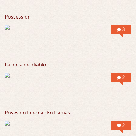
Posesión Infernal: En Llamas
Possession
Por: Skalope
Totalmente de acuerdo Ignacio. La he disfr …
3
La boca del diablo
2
Posesión Infernal: En Llamas
2