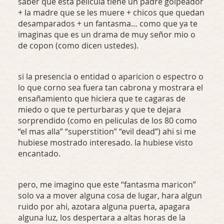
saber que esta pelicula tiene un padre golpeador
+ la madre que se les muere + chicos que quedan
desamparados + un fantasma… como que ya te
imaginas que es un drama de muy señor mio o
de copon (como dicen ustedes).
si la presencia o entidad o aparicion o espectro o
lo que corno sea fuera tan cabrona y mostrara el
ensañamiento que hiciera que te cagaras de
miedo o que te perturbaras y que te dejara
sorprendido (como en peliculas de los 80 como
“el mas alla” “superstition” “evil dead”) ahi si me
hubiese mostrado interesado. la hubiese visto
encantado.
pero, me imagino que este “fantasma maricon”
solo va a mover alguna cosa de lugar, hara algun
ruido por ahi, azotara alguna puerta, apagara
alguna luz, los despertara a altas horas de la