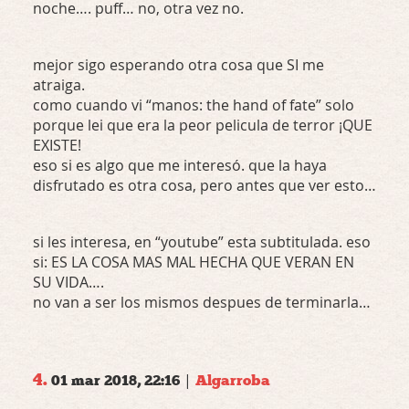
noche…. puff… no, otra vez no.
mejor sigo esperando otra cosa que SI me
atraiga.
como cuando vi “manos: the hand of fate” solo
porque lei que era la peor pelicula de terror ¡QUE
EXISTE
!
eso si es algo que me interesó. que la haya
disfrutado es otra cosa, pero antes que ver esto…
si les interesa, en “youtube” esta subtitulada. eso
si: ES LA
COSA
MAS
MAL
HECHA
QUE
VERAN
EN
SU
VIDA
….
no van a ser los mismos despues de terminarla…
4.
|
01 mar 2018, 22:16
Algarroba