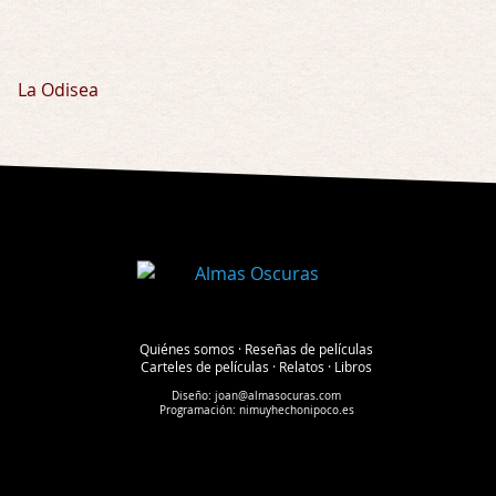
La Odisea
Quiénes somos
·
Reseñas de películas
Carteles de películas
·
Relatos
·
Libros
Diseño:
joan@almasocuras.com
Programación:
nimuyhechonipoco.es