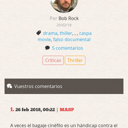
Por
Bob Rock
25/02/18
drama
,
thiller
,
,
,
caspa
movie
,
falso documental
5 comentarios
Críticas
Thriller
Vuestros comentarios
1.
|
26 feb 2018, 00:22
MASP
A veces el bagaje cinéfilo es un hándicap contra el