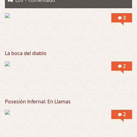
Possession
Los + comentado
Por: Mountain
Llevo toda una vida para verla y nunca lo …
3
La boca del diablo
2
Posesión Infernal: En Llamas
2