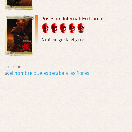
Buenas tardes, Hay muchas y algunas muy …
Posesión Infernal: En Llamas
Possession
Por: Chupasangre
Mi opinión en su día. Su duracion me ha …
A mí me gusta el gore
El eslabón podrido
Por: Luar
Solo la he visto en una web rusa de descar …
PUBLICIDAD
Possession
Por: FrancHis
La he dejado a medias por motivos de fuerz …
Posesión Infernal: En Llamas
Por: FrancHis
Yo justo fui a verla ayer al cine y la ver …
Por encima de tu cadáver