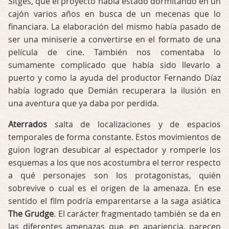
Sitges, que el proyecto había estado dormitando en un
cajón varios años en busca de un mecenas que lo
financiara. La elaboración del mismo había pasado de
ser una miniserie a convertirse en el formato de una
película de cine. También nos comentaba lo
sumamente complicado que había sido llevarlo a
puerto y como la ayuda del productor Fernando Díaz
había logrado que Demián recuperara la ilusión en
una aventura que ya daba por perdida.
Aterrados
salta de localizaciones y de espacios
temporales de forma constante. Estos movimientos de
guion logran desubicar al espectador y romperle los
esquemas a los que nos acostumbra el terror respecto
a qué personajes son los protagonistas, quién
sobrevive o cual es el origen de la amenaza. En ese
sentido el film podría emparentarse a la saga asiática
The Grudge
. El carácter fragmentado también se da en
las diferentes amenazas que, en apariencia, parecen