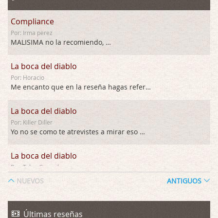
Compliance
Por: Irma perez
MALISIMA no la recomiendo, …
La boca del diablo
Por: Horacio
Me encanto que en la reseña hagas referen …
La boca del diablo
Por: Killer Diller
Yo no se como te atrevistes a mirar eso …
La boca del diablo
Por: Talan Gwynek
Pues eso: muertes aburridas y personajes p …
NUEVOS
ANTIGUOS
La Odisea
Por: Talan Gwynek
Últimas reseñas