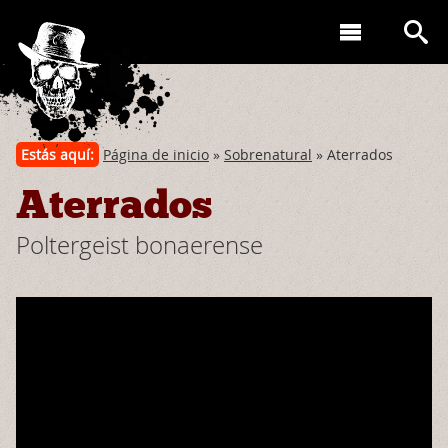
Estás aquí:
Página de inicio
»
Sobrenatural
» Aterrados
Aterrados
Poltergeist bonaerense