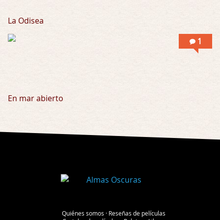
La Odisea
1
En mar abierto
Quiénes somos
·
Reseñas de películas