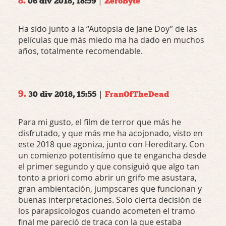
8.
|
06 div 2018, 18:59
ZeroByte
Ha sido junto a la “Autopsia de Jane Doy” de las
películas que más miedo ma ha dado en muchos
años, totalmente recomendable.
9.
|
30 div 2018, 15:55
FranOfTheDead
Para mi gusto, el film de terror que más he
disfrutado, y que más me ha acojonado, visto en
este 2018 que agoniza, junto con Hereditary. Con
un comienzo potentisímo que te engancha desde
el primer segundo y que consiguió que algo tan
tonto a priori como abrir un grifo me asustara,
gran ambientación, jumpscares que funcionan y
buenas interpretaciones. Solo cierta decisión de
los parapsicologos cuando acometen el tramo
final me pareció de traca con la que estaba