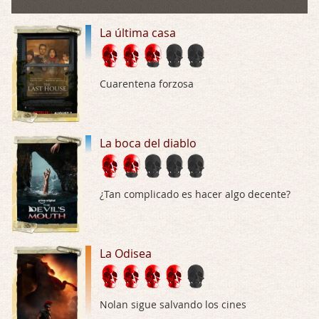
Draghann, las quejas sobre la diversidad s …
La última casa
La Odisea
Por: Draghann
No sé si entrar en polémicas con respect …
Cuarentena forzosa
Trance
Por: Luar
Buena película, buen director y buenos ac …
La boca del diablo
El señor de las moscas
Por: Luar
¿Tan complicado es hacer algo decente?
Dudaba en ver la serie, una serie de 4 cap …
Hungry
La Odisea
Por: Croc
Para entretenerte un domingo por la tarde …
Las 10 películas gore de Almas Oscuras
Nolan sigue salvando los cines
Por: JORDI CRUYFF