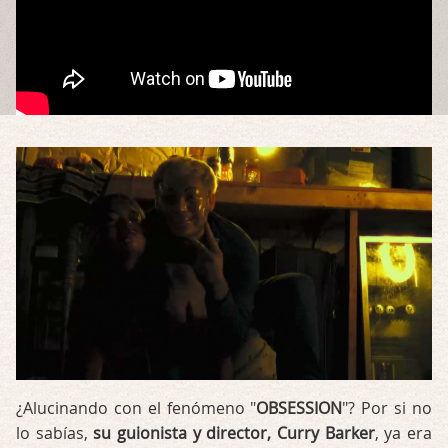
¿Alucinando con el fenómeno "
OBSESSION
"? Por si no
lo sabías,
su guionista y director, Curry Barker
, ya era