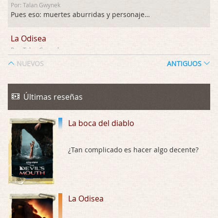
Por: Talan Gwynek
Pues eso: muertes aburridas y personajes p …
La Odisea
Por: Talan Gwynek
Draghann, las quejas sobre la diversidad s …
NUEVOS
ANTIGUOS
La Odisea
Por: Draghann
Últimas reseñas
No sé si entrar en polémicas con respect …
La boca del diablo
Trance
Por: Luar
Buena película, buen director y buenos ac …
¿Tan complicado es hacer algo decente?
El señor de las moscas
Por: Luar
Dudaba en ver la serie, una serie de 4 cap …
La Odisea
Hungry