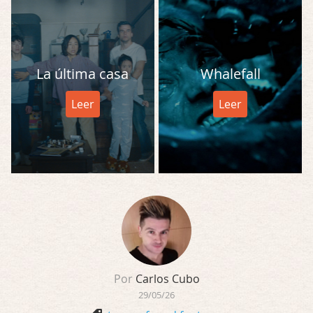
La última casa
Whalefall
Leer
Leer
Por
Carlos Cubo
29/05/26