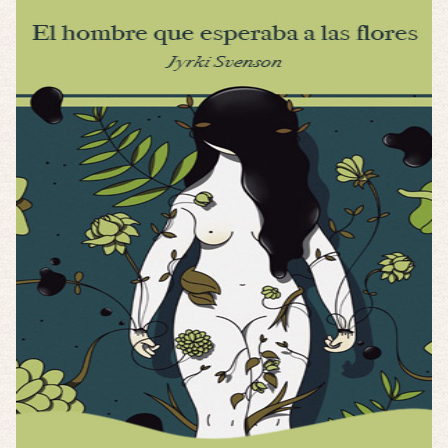
Posesión Infernal: En Llamas
Por: FrancHis
Yo justo fui a verla ayer al cine y la ver …
Por encima de tu cadáver
Por: Luar
Interesante cuando avanza, le falta algo d …
Por encima de tu cadáver
Por: Luar
Interesante cuando avanza, le falta algo d …
Possession
Por: Luar
Se llama la posesión en castellano, está …
Obsession
Por: Mariano
Una película normalita, nada del otro mun …