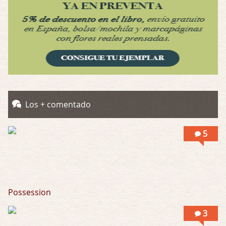
Obsession
Por: Chica Stark
Al principio por el hype que la dieron iba …
Possession
Por: Mountain
Llevo toda una vida para verla y nunca lo …
Posesión Infernal: En Llamas
Los + comentado
Por: Skalope
Totalmente de acuerdo Ignacio. La he disfr …
5
Possession
3