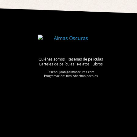
Quiénes somos
·
Reseñas de películas
Carteles de películas
·
Relatos
·
Libros
Diseño:
joan@almasocuras.com
Programación:
nimuyhechonipoco.es