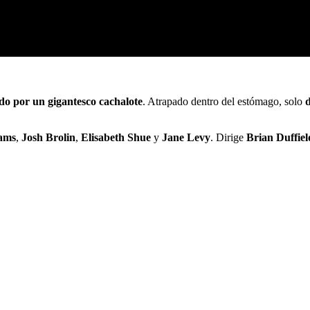
ido por un gigantesco cachalote
. Atrapado dentro del estómago, solo
ams
,
Josh Brolin
,
Elisabeth Shue
y
Jane Levy
. Dirige
Brian Duffiel