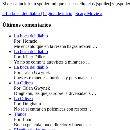
Si desea incluir un spoiler indique use las etiquetas
[spoiler]
y
[/spoile
« La boca del diablo
|
Página de inicio
|
Scary Movie »
Últimos comentarios
La boca del diablo
Por: Horacio
Me encanto que en la reseña hagas referen …
La boca del diablo
Por: Killer Diller
Yo no se como te atrevistes a mirar eso …
La boca del diablo
Por: Talan Gwynek
Pues eso: muertes aburridas y personajes p …
La Odisea
Por: Talan Gwynek
Draghann, las quejas sobre la diversidad s …
La Odisea
Por: Draghann
No sé si entrar en polémicas con respect …
Trance
Por: Luar
Buena película, buen director y buenos ac …
El señor de las moscas