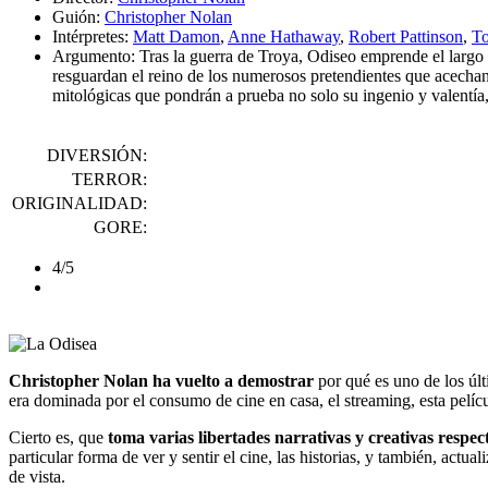
Guión:
Christopher Nolan
Intérpretes:
Matt Damon
,
Anne Hathaway
,
Robert Pattinson
,
T
Argumento:
Tras la guerra de Troya, Odiseo emprende el largo
resguardan el reino de los numerosos pretendientes que acechan 
mitológicas que pondrán a prueba no solo su ingenio y valentía
DIVERSIÓN:
TERROR:
ORIGINALIDAD:
GORE:
4/5
Christopher Nolan ha vuelto a demostrar
por qué es uno de los úl
era dominada por el consumo de cine en casa, el streaming, esta pelíc
Cierto es, que
toma varias libertades narrativas y creativas respe
particular forma de ver y sentir el cine, las historias, y también, actu
de vista.