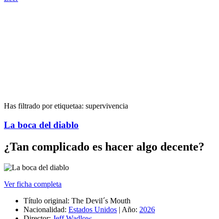
Has filtrado por etiquetaa:
supervivencia
La boca del diablo
¿Tan complicado es hacer algo decente?
Ver ficha completa
Título original:
The Devil´s Mouth
Nacionalidad:
Estados Unidos
|
Año:
2026
Director:
Jeff Wadlow