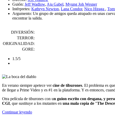
Guión:
Jeff Wadlow
,
Aja Gabel
,
Myung Joh Wesner
Intérpretes:
Kathryn Newton
,
Lana Condor
,
Nico Hiraga
,
Tom
Argumento:
Un grupo de amigos queda atrapado en unas cuevas s
encontrar la salida.
DIVERSIÓN:
TERROR:
ORIGINALIDAD:
GORE:
1.5/5
En verano siempre apetece ver
cine de tiburones
. El problema es qu
de llegar a Prime Video y es #1 en la plataforma. Y es entonces, cuan
Otra película de tiburones con u
n guion escrito con desgana, y pers
CGI
, que sustituye a los mutantes en
una mala copia de
"
The Desce
Continuar leyendo