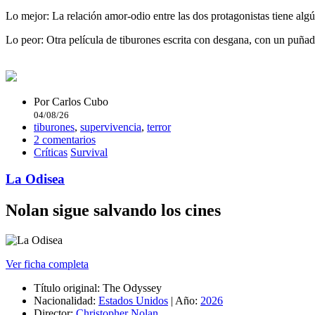
Lo mejor:
La relación amor-odio entre las dos protagonistas tiene algú
Lo peor:
Otra película de tiburones escrita con desgana, con un puñad
Por
Carlos Cubo
04/08/26
tiburones
,
supervivencia
,
terror
2 comentarios
Críticas
Survival
La Odisea
Nolan sigue salvando los cines
Ver ficha completa
Título original:
The Odyssey
Nacionalidad:
Estados Unidos
|
Año:
2026
Director:
Christopher Nolan