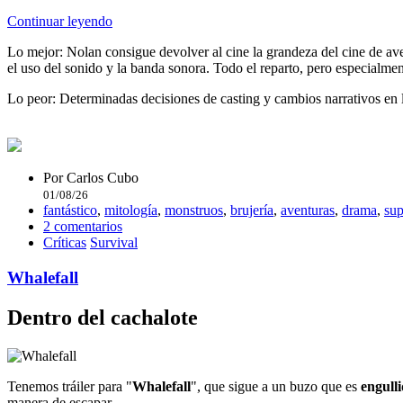
Continuar leyendo
Lo mejor:
Nolan consigue devolver al cine la grandeza del cine de ave
el uso del sonido y la banda sonora. Todo el reparto, pero especia
Lo peor:
Determinadas decisiones de casting y cambios narrativos en l
Por
Carlos Cubo
01/08/26
fantástico
,
mitología
,
monstruos
,
brujería
,
aventuras
,
drama
,
sup
2 comentarios
Críticas
Survival
Whalefall
Dentro del cachalote
Tenemos tráiler para "
Whalefall
", que sigue a un buzo que es
engull
manera de escapar.