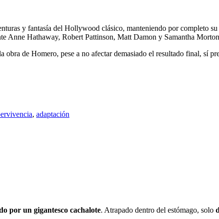
nturas y fantasía del Hollywood clásico, manteniendo por completo su s
lmente Anne Hathaway, Robert Pattinson, Matt Damon y Samantha Morton
a obra de Homero, pese a no afectar demasiado el resultado final, sí pr
ervivencia
,
adaptación
ido por un gigantesco cachalote
. Atrapado dentro del estómago, solo