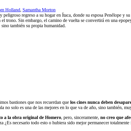
om Holland
,
Samantha Morton
 y peligroso regreso a su hogar en Ítaca, donde su esposa Penélope y s
el trono. Sin embargo, el camino de vuelta se convertirá en una epopeya
, sino también su propia humanidad.
timos bastiones que nos recuerdan que
los cines nunca deben desapar
ula no solo es una de las mejores en lo que va de año, sino también, mu
cto a la obra original de Homero
, pero, sinceramente,
no creo que afe
aliza ¿Es necesario todo esto o hubiera sido mejor permanecer totalmente 