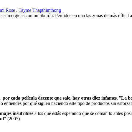
mi Rose
,
Tayme Thapthimthong
umergidas con un tiburón. Perdidos en una las zonas de más díficil acc
e,
por cada película decente que sale, hay otras diez infames
. "
La bo
do entiendes por qué siguen haciendo este tipo de productos sin esforza
onajes insufribles
a los que estás esperando que se coman lo antes pos
nt
" (2005).