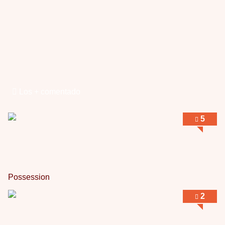
Los + comentado
5
Possession
2