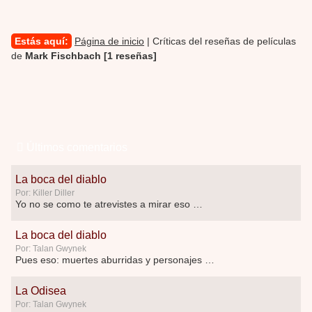
Estás aquí:
Página de inicio
| Críticas del reseñas de películas
de
Mark Fischbach [1 reseñas]
Últimos comentarios
La boca del diablo
Por: Killer Diller
Yo no se como te atrevistes a mirar eso …
La boca del diablo
Por: Talan Gwynek
Pues eso: muertes aburridas y personajes p …
La Odisea
Por: Talan Gwynek