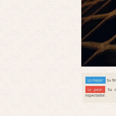
Lo mejor:
Su fi
Lo peor:
Su du
espectador.