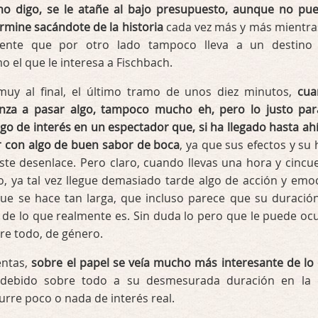
o digo, se le atañe al bajo presupuesto, aunque no pu
ermine sacándote de la historia
cada vez más y más mientra
ente que por otro lado tampoco lleva a un destino
 el que le interesa a Fischbach.
 muy al final, el último tramo de unos diez minutos,
cua
nza a pasar algo, tampoco mucho eh, pero lo justo par
o de interés en un espectador que, si ha llegado hasta ahí,
 con algo de buen sabor de boca
, ya que sus efectos y su 
ste desenlace. Pero claro, cuando llevas una hora y cincu
o, ya tal vez llegue demasiado tarde algo de acción y emo
que se hace tan larga, que incluso parece que su duració
de lo que realmente es. Sin duda lo pero que le puede ocu
bre todo, de género.
entas,
sobre el papel se veía mucho más interesante de lo
 debido sobre todo a su desmesurada duración en la
rre poco o nada de interés real.