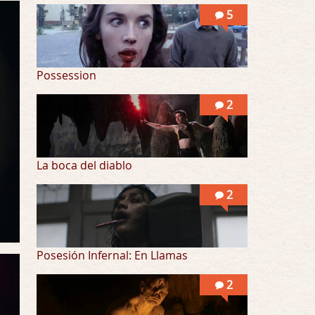
Into the Mud
5
Por: Flor
Se puede ver este corto y otras más de ex …
Possession
2
La boca del diablo
2
Posesión Infernal: En Llamas
2