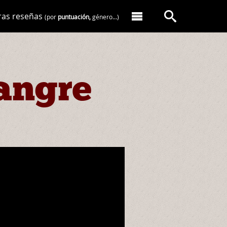
ras reseñas
(por
puntuación,
género...)
angre