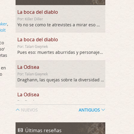
La boca del diablo
Por: Killer Diller
aker
,
Yo no se como te atrevistes a mirar eso …
olt
La boca del diablo
co
Por: Talan Gwynek
so'
Pues eso: muertes aburridas y personajes p …
etas
La Odisea
 en
o
Por: Talan Gwynek
Draghann, las quejas sobre la diversidad s …
La Odisea
Por: Draghann
No sé si entrar en polémicas con respect …
NUEVOS
ANTIGUOS
Trance
Por: Luar
Últimas reseñas