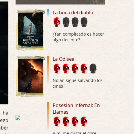
Buena película, buen director y buenos ac …
La boca del diablo
El señor de las moscas
Por: Luar
Dudaba en ver la serie, una serie de 4 cap …
¿Tan complicado es hacer
algo decente?
Hungry
Por: Croc
Para entretenerte un domingo por la tarde …
La Odisea
Las 10 películas gore de Almas
Oscuras
Nolan sigue salvando los
Por: JORDI CRUYFF
cines
Buenas tardes, Hay muchas y algunas muy …
Possession
Posesión Infernal: En
Llamas
Por: Chupasangre
, ha
Mi opinión en su día. Su duracion me ha …
uego
aber
El eslabón podrido
A mí me gusta el gore