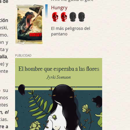
a de
Por: Luar
Hungry
Solo la he visto en una web rusa de descar …
ción
Possession
ski,
El más peligroso del
Por: FrancHis
pantano
amo.
La he dejado a medias por motivos de fuerz …
ón y
ta y
Posesión Infernal: En Llamas
alla
,
PUBLICIDAD
Por: FrancHis
e) y
Yo justo fui a verla ayer al cine y la ver …
ente
Por encima de tu cadáver
Por: Luar
o su
Interesante cuando avanza, le falta algo d …
unos
ntes
Por encima de tu cadáver
n, el
Por: Luar
Interesante cuando avanza, le falta algo d …
ias.
re a