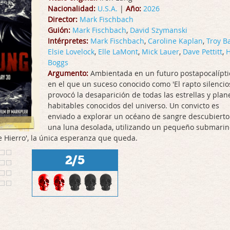
Nacionalidad:
U.S.A.
|
Año:
2026
Director:
Mark Fischbach
Guión:
Mark Fischbach
,
David Szymanski
Intérpretes:
Mark Fischbach
,
Caroline Kaplan
,
Troy B
Elsie Lovelock
,
Elle LaMont
,
Mick Lauer
,
Dave Pettitt
,
H
Boggs
Argumento:
Ambientada en un futuro postapocalípti
en el que un suceso conocido como 'El rapto silencio
provocó la desaparición de todas las estrellas y plan
habitables conocidos del universo. Un convicto es
enviado a explorar un océano de sangre descubierto
una luna desolada, utilizando un pequeño submarin
Hierro', la única esperanza que queda.
2/5