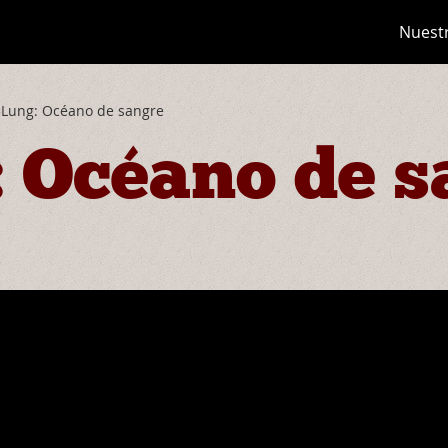
Nuest
 Lung: Océano de sangre
: Océano de s