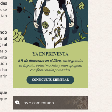
Possession
edes
Por: Luar
s se
Se llama la posesión en castellano, está …
 tan
Obsession
Por: Mariano
ndo
Una película normalita, nada del otro mun …
a al
 tal
Obsession
halo
Por: Chica Stark
enta
Al principio por el hype que la dieron iba …
ción
n ha
Possession
rrir
Por: Mountain
Llevo toda una vida para verla y nunca lo …
 que
Posesión Infernal: En Llamas
 que
Por: Skalope
Los + comentado
Totalmente de acuerdo Ignacio. La he disfr …