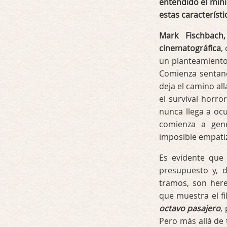
entendido el min
estas característi
Mark Fischbach
cinematográfica
,
un planteamiento
Comienza sentand
deja el camino all
el survival horro
nunca llega a ocu
comienza a gen
imposible empati
Es evidente que
presupuesto y, d
tramos, son here
que muestra el f
octavo pasajero
,
Pero más allá de 