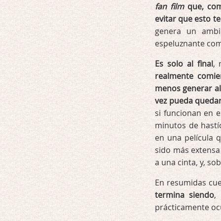
fan film
que, com
evitar que esto t
genera un ambi
espeluznante como
Es solo al final
,
realmente comie
menos generar alg
vez pueda quedar
si funcionan en e
minutos de hastí
en una película 
sido más extensa 
a una cinta, y, so
En resumidas cu
termina siendo
,
prácticamente ocu