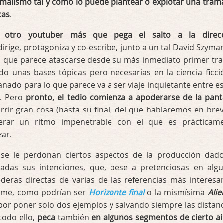
imalismo tal y como lo puede plantear o explotar una tram
cas
.
, otro youtuber más que pega el salto a la direc
 dirige, protagoniza y co-escribe, junto a un tal David Szyman
 que parece atascarse desde su más inmediato primer tr
o unas bases tópicas pero necesarias en la ciencia ficci
anado para lo que parece va a ser viaje inquietante entre es
r. Pero
pronto, el tedio comienza a apoderarse de la pant
rrir gran cosa (hasta su final, del que hablaremos en brev
erar un ritmo impenetrable con el que es prácticam
zar.
 se le perdonan ciertos aspectos de la producción dad
adas sus intenciones, que, pese a pretenciosas en alg
deras directas de varias de las referencias más interesa
ilme, como podrían ser
Horizonte final
o la mismísima
Alie
 por poner solo dos ejemplos y salvando siempre las distanc
todo ello,
peca
también
en algunos segmentos de cierto ai