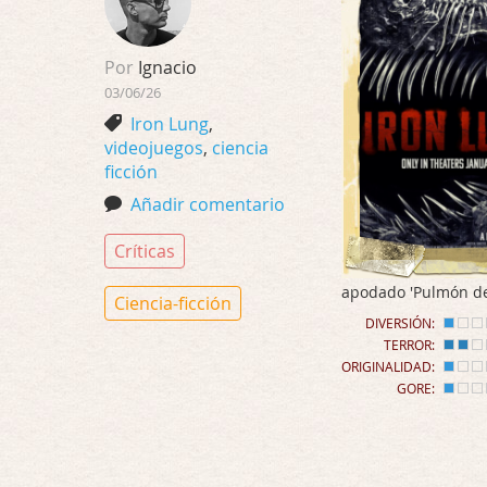
Por
Ignacio
03/06/26
Iron Lung
,
videojuegos
,
ciencia
ficción
Añadir comentario
Críticas
apodado 'Pulmón de 
Ciencia-ficción
DIVERSIÓN:
TERROR:
ORIGINALIDAD:
GORE: