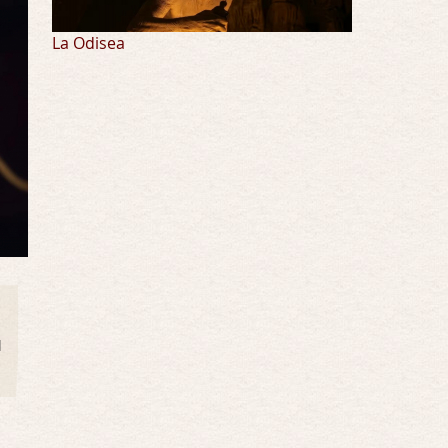
La Odisea
l