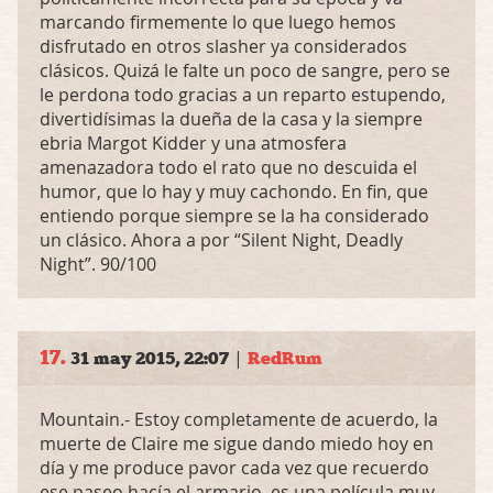
marcando firmemente lo que luego hemos
disfrutado en otros slasher ya considerados
clásicos. Quizá le falte un poco de sangre, pero se
le perdona todo gracias a un reparto estupendo,
divertidísimas la dueña de la casa y la siempre
ebria Margot Kidder y una atmosfera
amenazadora todo el rato que no descuida el
humor, que lo hay y muy cachondo. En fin, que
entiendo porque siempre se la ha considerado
un clásico. Ahora a por “Silent Night, Deadly
Night”. 90/100
17.
|
31 may 2015, 22:07
RedRum
Mountain.- Estoy completamente de acuerdo, la
muerte de Claire me sigue dando miedo hoy en
día y me produce pavor cada vez que recuerdo
ese paseo hacía el armario, es una película muy