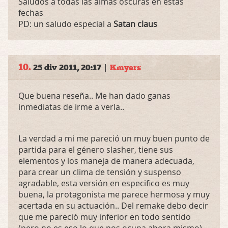
Saludos a todas las almas oscuras en estas
fechas
PD: un saludo especial a
Satan claus
10.
|
25 div 2011, 20:17
Kmyers
Que buena reseña.. Me han dado ganas
inmediatas de irme a verla..
La verdad a mi me pareció un muy buen punto de
partida para el género slasher, tiene sus
elementos y los maneja de manera adecuada,
para crear un clima de tensión y suspenso
agradable, esta versión en especifico es muy
buena, la protagonista me parece hermosa y muy
acertada en su actuación.. Del remake debo decir
que me pareció muy inferior en todo sentido
(pero no es eso lo que nos ocupa ahora mismo),