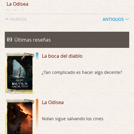
La Odisea
Por: Draghann
No sé si entrar en polémicas con respect …
NUEVOS
ANTIGUOS
Trance
Por: Luar
Últimas reseñas
Buena película, buen director y buenos ac …
La boca del diablo
El señor de las moscas
Por: Luar
Dudaba en ver la serie, una serie de 4 cap …
¿Tan complicado es hacer algo decente?
Hungry
Por: Croc
Para entretenerte un domingo por la tarde …
La Odisea
Las 10 películas gore de Almas Oscuras
Nolan sigue salvando los cines
Por: JORDI CRUYFF
Buenas tardes, Hay muchas y algunas muy …