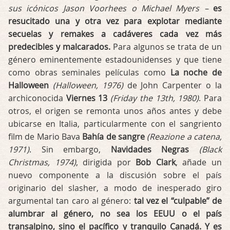
sus icónicos Jason Voorhees o Michael Myers –
es
resucitado una y otra vez para explotar mediante
secuelas y remakes a cadáveres cada vez más
predecibles y malcarados.
Para algunos se trata de un
género eminentemente estadounidenses y que tiene
como obras seminales películas como
La noche de
Halloween
(Halloween, 1976)
de John Carpenter o la
archiconocida
Viernes 13
(Friday the 13th, 1980)
. Para
otros, el origen se remonta unos años antes y debe
ubicarse en Italia, particularmente con el sangriento
film de Mario Bava
Bahía de sangre
(Reazione a catena,
1971)
. Sin embargo,
Navidades Negras
(Black
Christmas, 1974)
, dirigida por
Bob Clark
, añade un
nuevo componente a la discusión sobre el país
originario del slasher, a modo de inesperado giro
argumental tan caro al género:
tal vez el “culpable” de
alumbrar al género, no sea los EEUU o el país
transalpino, sino el pacífico y tranquilo Canadá. Y es