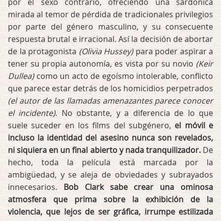
por el sexo contrario, ofreciendo una sardónica
mirada al temor de pérdida de tradicionales privilegios
por parte del género masculino, y su consecuente
respuesta brutal e irracional. Así la decisión de abortar
de la protagonista
(Olivia Hussey)
para poder aspirar a
tener su propia autonomía, es vista por su novio
(Keir
Dullea)
como un acto de egoísmo intolerable, conflicto
que parece estar detrás de los homicidios perpetrados
(el autor de las llamadas amenazantes parece conocer
el incidente)
. No obstante, y a diferencia de lo que
suele suceder en los films del subgénero,
el móvil e
incluso la identidad del asesino nunca son revelados,
ni siquiera en un final abierto y nada tranquilizador.
De
hecho, toda la película está marcada por la
ambigüedad, y se aleja de obviedades y subrayados
innecesarios.
Bob Clark sabe crear una ominosa
atmosfera que prima sobre la exhibición de la
violencia, que lejos de ser gráfica, irrumpe estilizada