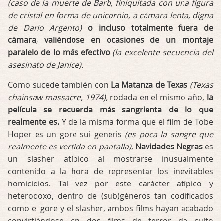
(caso de la muerte de Barb, finiquitada con una figura
de cristal en forma de unicornio, a cámara lenta, digna
de Dario Argento)
o incluso totalmente fuera de
cámara, valiéndose en ocasiones de un montaje
paralelo de lo más efectivo
(la excelente secuencia del
asesinato de Janice).
Como sucede también con
La Matanza de Texas
(Texas
chainsaw massacre, 1974),
rodada en el mismo año,
la
película se recuerda más sangrienta de lo que
realmente es.
Y de la misma forma que el film de Tobe
Hoper es un gore sui generis
(es poca la sangre que
realmente es vertida en pantalla)
,
Navidades Negras
es
un slasher atípico al mostrarse inusualmente
contenido a la hora de representar los inevitables
homicidios. Tal vez por este carácter atípico y
heterodoxo, dentro de (sub)géneros tan codificados
como el gore y el slasher, ambos films hayan acabado
convirtiéndose en dos films de terror de culto