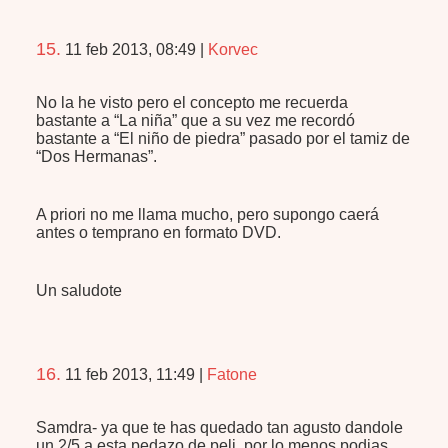
15.
11 feb 2013, 08:49
|
Korvec
No la he visto pero el concepto me recuerda
bastante a “La niña” que a su vez me recordó
bastante a “El niño de piedra” pasado por el tamiz de
“Dos Hermanas”.
A priori no me llama mucho, pero supongo caerá
antes o temprano en formato
DVD
.
Un saludote
16.
11 feb 2013, 11:49
|
Fatone
Samdra- ya que te has quedado tan agusto dandole
un 2/5 a esta pedazo de peli, por lo menos podias