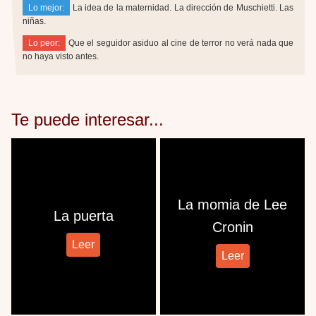
Lo mejor:
La idea de la maternidad. La dirección de Muschietti. Las
niñas.
Lo peor:
Que el seguidor asiduo al cine de terror no verá nada que
no haya visto antes.
Te puede interesar...
La momia de Lee
La puerta
Cronin
Leer
Leer