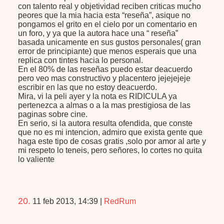
con talento real y objetividad reciben criticas mucho
peores que la mia hacia esta “reseña”, asique no
pongamos el grito en el cielo por un comentario en
un foro, y ya que la autora hace una “ reseña”
basada unicamente en sus gustos personales( gran
error de principiante) que menos esperais que una
replica con tintes hacia lo personal.
En el 80% de las reseñas puedo estar deacuerdo
pero veo mas constructivo y placentero jejejejeje
escribir en las que no estoy deacuerdo.
Mira, vi la peli ayer y la nota es
RIDICULA
ya
pertenezca a almas o a la mas prestigiosa de las
paginas sobre cine.
En serio, si la autora resulta ofendida, que conste
que no es mi intencion, admiro que exista gente que
haga este tipo de cosas gratis ,solo por amor al arte y
mi respeto lo teneis, pero señores, lo cortes no quita
lo valiente
20.
11 feb 2013, 14:39
|
RedRum