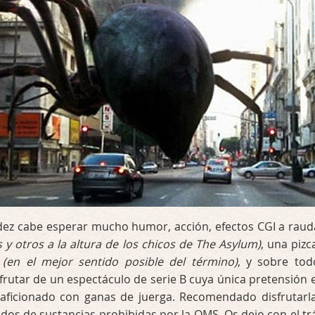
ez cabe esperar mucho humor, acción, efectos CGI a raud
 y otros a la altura de los chicos de The Asylum)
, una pizc
a
(en el mejor sentido posible del término)
, y sobre tod
sfrutar de un espectáculo de serie B cuya única pretensión e
 aficionado con ganas de juerga. Recomendado disfrutarl
idos de sustancias prohibidas por la OMS. Os dejo con el trá