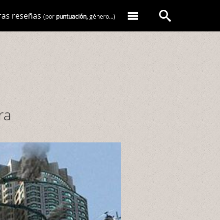
ras reseñas
(por
puntuación,
género...)
ra