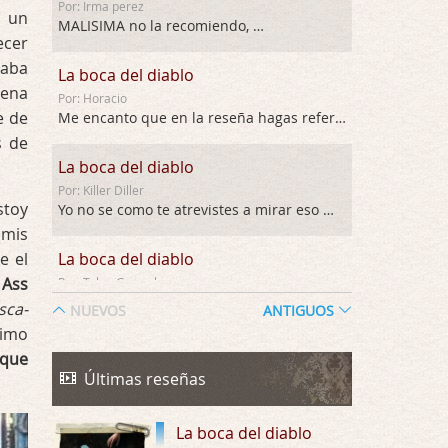
Por: Irma perez
e un
MALISIMA no la recomiendo, …
ecer
caba
La boca del diablo
gena
Por: Horacio
e de
Me encanto que en la reseña hagas referen …
s de
La boca del diablo
Por: Killer Diller
stoy
Yo no se como te atrevistes a mirar eso …
 mis
e el
La boca del diablo
 Ass
Por: Talan Gwynek
Pues eso: muertes aburridas y personajes p …
sca-
NUEVOS
ANTIGUOS
ximo
La Odisea
 que
Por: Talan Gwynek
Últimas reseñas
Draghann, las quejas sobre la diversidad s …
La boca del diablo
La Odisea