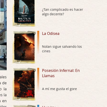
Por: Draghann
No sé si entrar en polémicas con respect …
¿Tan complicado es hacer
algo decente?
Trance
Por: Luar
Buena película, buen director y buenos ac …
La Odisea
El señor de las moscas
Nolan sigue salvando los
Por: Luar
cines
Dudaba en ver la serie, una serie de 4 cap …
Hungry
Posesión Infernal: En
Por: Croc
Para entretenerte un domingo por la tarde …
Llamas
ales
a de
Las 10 películas gore de Almas
o la
A mí me gusta el gore
Oscuras
s la
Por: JORDI CRUYFF
a en
Buenas tardes, Hay muchas y algunas muy …
iler