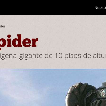
Nuest
ider
pider
ígena-gigante de 10 pisos de altu