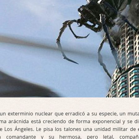
a un exterminio nuclear que erradicó a su especie, un mut
rma arácnida está creciendo de forma exponencial y se di
e Los Ángeles. Le pisa los talones una unidad militar de é
un comandante y su hermosa, pero letal, compañe