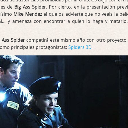
nes de
Big Ass Spider
. Por cierto, en la presentación previ
mísimo
Mike Mendez
el que os advierte que no veais la pelí
al… y amenaza con encontrar a quien lo haga y matarlo
g Ass Spider
competirá este mismo año con otro proyecto
como principales protagonistas:
Spiders 3D
.