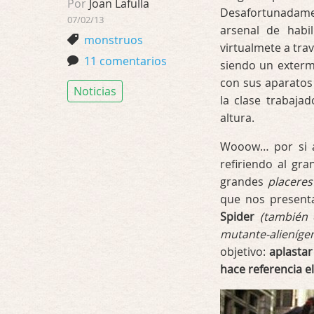
Por
Joan Lafulla
Desafortunadame
07/02/13
arsenal de habi
monstruos
virtualmete a tra
11 comentarios
siendo un extermi
con sus aparatos 
Noticias
la clase trabaja
altura.
Wooow… por si al
refiriendo al gr
grandes
placeres
que nos presenta
Spider
(también
mutante-alieníge
objetivo:
aplastar
hace referencia el 