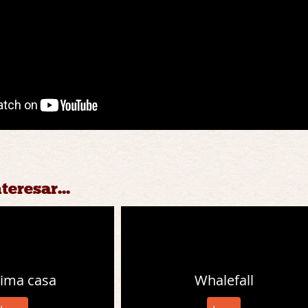
teresar...
tima casa
Whalefall