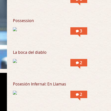
Llevo toda una vida para verla y nunca lo …
Possession
3
La boca del diablo
2
Posesión Infernal: En Llamas
2