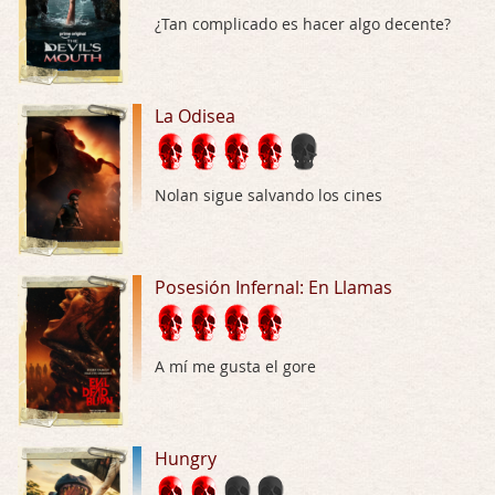
No sé si entrar en polémicas con respect …
¿Tan complicado es hacer algo decente?
Trance
Por: Luar
Buena película, buen director y buenos ac …
La Odisea
El señor de las moscas
Por: Luar
Nolan sigue salvando los cines
Dudaba en ver la serie, una serie de 4 cap …
Hungry
Posesión Infernal: En Llamas
Por: Croc
Para entretenerte un domingo por la tarde …
Las 10 películas gore de Almas Oscuras
A mí me gusta el gore
Por: JORDI CRUYFF
Buenas tardes, Hay muchas y algunas muy …
Hungry
Possession
Por: Chupasangre