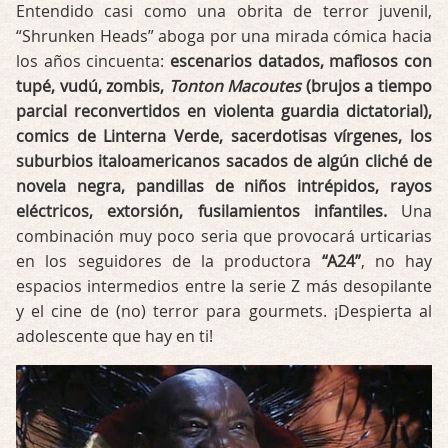
Entendido casi como una obrita de terror juvenil,
“Shrunken Heads” aboga por una mirada cómica hacia
los años cincuenta:
escenarios datados, mafiosos con
tupé, vudú, zombis,
Tonton Macoutes
(brujos a tiempo
parcial reconvertidos en violenta guardia dictatorial),
comics de Linterna Verde, sacerdotisas vírgenes, los
suburbios italoamericanos sacados de algún cliché de
novela negra, pandillas de niños intrépidos, rayos
eléctricos, extorsión, fusilamientos infantiles.
Una
combinación muy poco seria que provocará urticarias
en los seguidores de la productora
“A24”
, no hay
espacios intermedios entre la serie Z más desopilante
y el cine de (no) terror para gourmets. ¡Despierta al
adolescente que hay en ti!