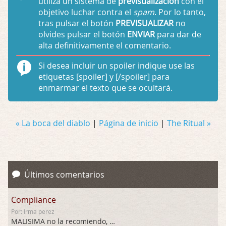
utiliza un sistema de
previsualización
con el
objetivo luchar contra el
spam
. Por lo tanto,
tras pulsar el botón
PREVISUALIZAR
no
olvides pulsar el botón
ENVIAR
para dar de
alta definitivamente el comentario.
Si desea incluir un spoiler indique use las
etiquetas
[spoiler]
y
[/spoiler]
para
enmarmar el texto que se ocultará.
« La boca del diablo
|
Página de inicio
|
The Ritual »
Últimos comentarios
Compliance
Por: Irma perez
MALISIMA no la recomiendo, …