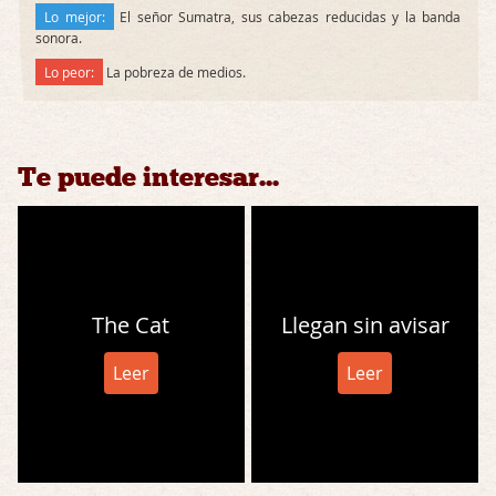
Lo mejor:
El señor Sumatra, sus cabezas reducidas y la banda
sonora.
Lo peor:
La pobreza de medios.
Te puede interesar...
The Cat
Llegan sin avisar
Leer
Leer