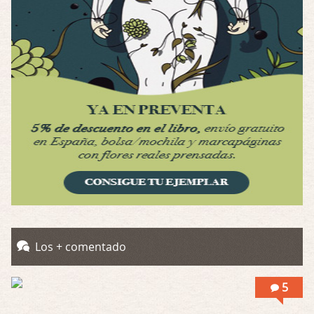
Por: Luar
Interesante cuando avanza, le falta algo d …
Possession
Por: Luar
Se llama la posesión en castellano, está …
Obsession
Por: Mariano
Una película normalita, nada del otro mun …
Obsession
Por: Chica Stark
Al principio por el hype que la dieron iba …
Possession
Los + comentado
Por: Mountain
Llevo toda una vida para verla y nunca lo …
5