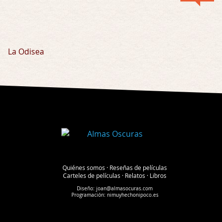
La Odisea
Quiénes somos
·
Reseñas de películas
Carteles de películas
·
Relatos
·
Libros
Diseño:
joan@almasocuras.com
Programación:
nimuyhechonipoco.es