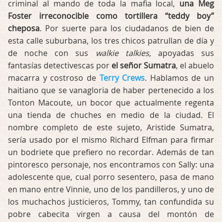
criminal al mando de toda la mafia local,
una Meg
Foster irreconocible como tortillera “teddy boy”
cheposa
. Por suerte para los ciudadanos de bien de
esta calle suburbana, los tres chicos patrullan de día y
de noche con sus
walkie talkies
, apoyadas sus
fantasías detectivescas por
el señor Sumatra
, el abuelo
macarra y costroso de
Terry Crews
. Hablamos de un
haitiano que se vanagloria de haber pertenecido a los
Tonton Macoute, un bocor que actualmente regenta
una tienda de chuches en medio de la ciudad. El
nombre completo de este sujeto, Aristide Sumatra,
sería usado por el mismo Richard Elfman para firmar
un bodriete que prefiero no recordar. Además de tan
pintoresco personaje, nos encontramos con Sally: una
adolescente que, cual porro sesentero, pasa de mano
en mano entre Vinnie, uno de los pandilleros, y uno de
los muchachos justicieros, Tommy, tan confundida su
pobre cabecita virgen a causa del montón de