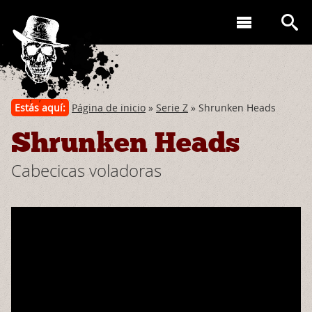
Estás aquí:
Página de inicio
»
Serie Z
» Shrunken Heads
Shrunken Heads
Cabecicas voladoras