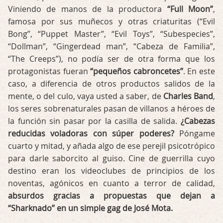
Viniendo de manos de la productora
“Full Moon”
,
famosa por sus muñecos y otras criaturitas (“Evil
Bong”, “Puppet Master”, “Evil Toys”, “Subespecies”,
“Dollman”, “Gingerdead man”, “Cabeza de Familia”,
“The Creeps”), no podía ser de otra forma que los
protagonistas fueran
“pequeños cabroncetes”
. En este
caso, a diferencia de otros productos salidos de la
mente, o del culo, vaya usted a saber, de
Charles Band
,
los seres sobrenaturales pasan de villanos a héroes de
la función sin pasar por la casilla de salida.
¿Cabezas
reducidas voladoras con súper poderes?
Póngame
cuarto y mitad, y añada algo de ese perejil psicotrópico
para darle saborcito al guiso. Cine de guerrilla cuyo
destino eran los videoclubes de principios de los
noventas, agónicos en cuanto a terror de calidad,
absurdos gracias a propuestas que dejan a
“Sharknado” en un simple gag de José Mota.