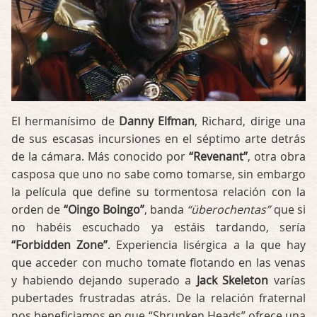
El hermanísimo de
Danny Elfman
, Richard, dirige una
de sus escasas incursiones en el séptimo arte detrás
de la cámara. Más conocido por
“Revenant”
, otra obra
casposa que uno no sabe como tomarse, sin embargo
la película que define su tormentosa relación con la
orden de
“Oingo Boingo”
, banda
“überochentas”
que si
no habéis escuchado ya estáis tardando, sería
“Forbidden Zone”
. Experiencia lisérgica a la que hay
que acceder con mucho tomate flotando en las venas
y habiendo dejando superado a
Jack Skeleton
varías
pubertades frustradas atrás. De la relación fraternal
nos beneficiamos en que “Shrunken Heads” ofrece una