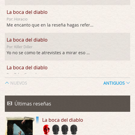
La boca del diablo
Por: Horacio
Me encanto que en la reseña hagas referen …
La boca del diablo
Por: Killer Diller
Yo no se como te atrevistes a mirar eso …
La boca del diablo
Por: Talan Gwynek
Pues eso: muertes aburridas y personajes p …
NUEVOS
ANTIGUOS
La Odisea
Por: Talan Gwynek
Últimas reseñas
Draghann, las quejas sobre la diversidad s …
La boca del diablo
La Odisea
Por: Draghann