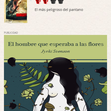
Mi opinión en su día. Su duracion me ha …
El más peligroso del pantano
El eslabón podrido
Por: Luar
Solo la he visto en una web rusa de descar …
PUBLICIDAD
Possession
Por: FrancHis
La he dejado a medias por motivos de fuerz …
Posesión Infernal: En Llamas
Por: FrancHis
Yo justo fui a verla ayer al cine y la ver …
Por encima de tu cadáver
Por: Luar
Interesante cuando avanza, le falta algo d …
Por encima de tu cadáver