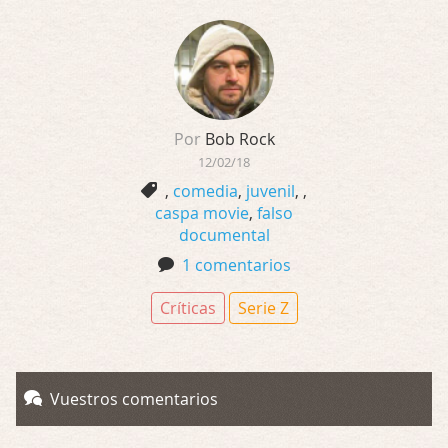
Por
Bob Rock
12/02/18
,
comedia
,
juvenil
,
,
caspa movie
,
falso
documental
1 comentarios
Críticas
Serie Z
Vuestros comentarios