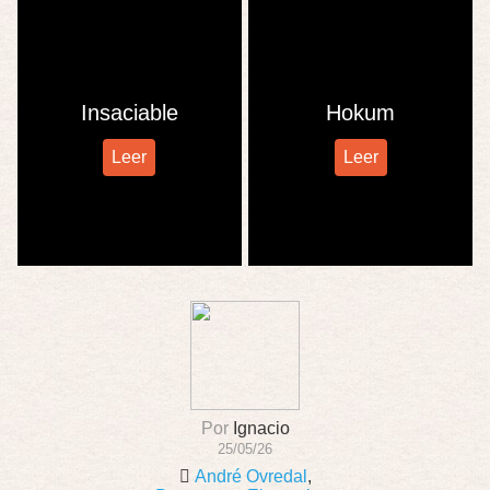
Insaciable
Hokum
Leer
Leer
Por
Ignacio
25/05/26
André Ovredal
,