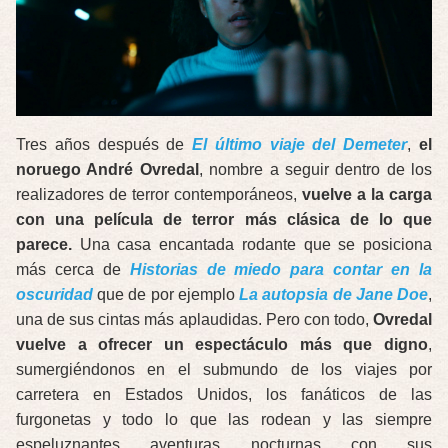
Tres años después de
El último viaje del Demeter
,
el
noruego André Ovredal
, nombre a seguir dentro de los
realizadores de terror contemporáneos,
vuelve a la carga
con una película de terror más clásica de lo que
parece.
Una casa encantada rodante que se posiciona
más cerca de
Historias de miedo para contar en la
oscuridad
que de por ejemplo
La autopsia de Jane Doe
,
una de sus cintas más aplaudidas. Pero con todo,
Ovredal
vuelve a ofrecer un espectáculo más que digno
,
sumergiéndonos en el submundo de los viajes por
carretera en Estados Unidos, los fanáticos de las
furgonetas y todo lo que las rodean y las siempre
espeluznantes aventuras nocturnas con sus