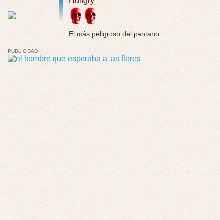
Hungry
Solo la he visto en una web rusa de descar …
Possession
El más peligroso del pantano
Por: FrancHis
La he dejado a medias por motivos de fuerz …
PUBLICIDAD
Posesión Infernal: En Llamas
Por: FrancHis
Yo justo fui a verla ayer al cine y la ver …
Por encima de tu cadáver
Por: Luar
Interesante cuando avanza, le falta algo d …
Por encima de tu cadáver
Por: Luar
Interesante cuando avanza, le falta algo d …
Possession
Por: Luar
Se llama la posesión en castellano, está …