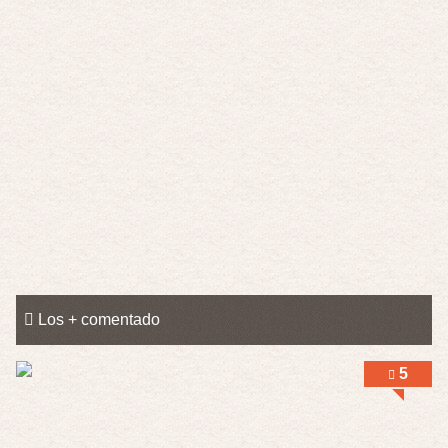
Obsession
Por: Mariano
Una película normalita, nada del otro mun …
Obsession
Por: Chica Stark
Al principio por el hype que la dieron iba …
Possession
Por: Mountain
Llevo toda una vida para verla y nunca lo …
Posesión Infernal: En Llamas
Por: Skalope
Totalmente de acuerdo Ignacio. La he disfr …
Los + comentado
Into the Mud
Por: Flor
Se puede ver este corto y otras más de ex …
5