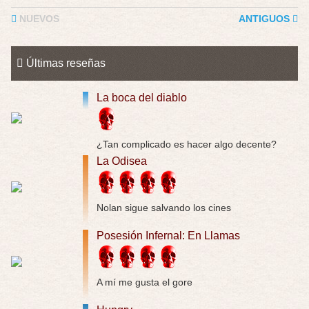
Trance
NUEVOS
ANTIGUOS
Por: Luar
Buena película, buen director y buenos ac …
Últimas reseñas
El señor de las moscas
Por: Luar
Dudaba en ver la serie, una serie de 4 cap …
La boca del diablo
Hungry
Por: Croc
¿Tan complicado es hacer algo decente?
Para entretenerte un domingo por la tarde …
La Odisea
Las 10 películas gore de Almas Oscuras
Por: JORDI CRUYFF
Buenas tardes, Hay muchas y algunas muy …
Nolan sigue salvando los cines
Possession
Posesión Infernal: En Llamas
Por: Chupasangre
Mi opinión en su día. Su duracion me ha …
A mí me gusta el gore
El eslabón podrido
Por: Luar