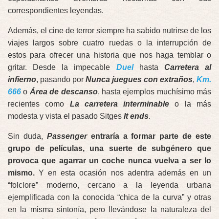
correspondientes leyendas.
Además, el cine de terror siempre ha sabido nutrirse de los
viajes largos sobre cuatro ruedas o la interrupción de
estos para ofrecer una historia que nos haga temblar o
gritar. Desde la impecable
Duel
hasta
Carretera al
infierno
, pasando por
Nunca juegues con extraños
,
Km.
666
o
Área de descanso
, hasta ejemplos muchísimo más
recientes como
La carretera interminable
o la más
modesta y vista el pasado Sitges
It ends
.
Sin duda,
Passenger
entraría a formar parte de este
grupo de películas, una suerte de subgénero que
provoca que agarrar un coche nunca vuelva a ser lo
mismo.
Y en esta ocasión nos adentra además en un
“folclore” moderno, cercano a la leyenda urbana
ejemplificada con la conocida “chica de la curva” y otras
en la misma sintonía, pero llevándose la naturaleza del