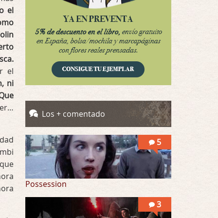
Por: Mariano
o el
Una película normalita, nada del otro mun …
como
olin
Obsession
erto
Por: Chica Stark
Al principio por el hype que la dieron iba …
sca.
r el
Possession
, ni
Por: Mountain
 Que
Llevo toda una vida para verla y nunca lo …
der…
Los + comentado
Posesión Infernal: En Llamas
Por: Skalope
udad
5
Totalmente de acuerdo Ignacio. La he disfr …
ombi
 que
hora
Possession
hora
3