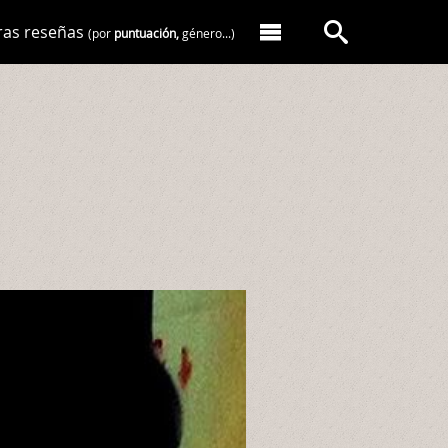
ras reseñas
(por
puntuación,
género...)