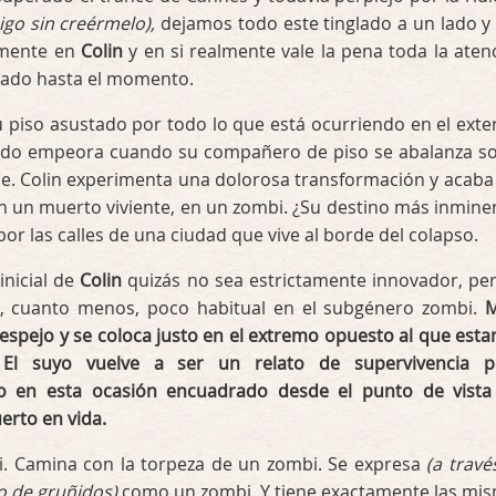
sigo sin creérmelo),
dejamos todo este tinglado a un lado y
amente en
Colin
y en si realmente vale la pena toda la aten
stado hasta el momento.
u piso asustado por todo lo que está ocurriendo en el exter
odo empeora cuando su compañero de piso se abalanza s
le. Colin experimenta una dolorosa transformación y acaba
n un muerto viviente, en un zombi. ¿Su destino más inmine
or las calles de una ciudad que vive al borde del colapso.
inicial de
Colin
quizás no sea estrictamente innovador, per
 o, cuanto menos, poco habitual en el subgénero zombi.
M
l espejo y se coloca justo en el extremo opuesto al que est
 El suyo vuelve a ser un relato de supervivencia p
ro en esta ocasión encuadrado desde el punto de vista
erto en vida.
. Camina con la torpeza de un zombi. Se expresa
(a travé
o de gruñidos)
como un zombi. Y tiene exactamente las mi