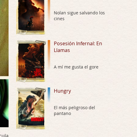
Hungry
Nolan sigue salvando los
Por: Croc
cines
Para entretenerte un domingo por la tarde …
Las 10 películas gore de Almas
Oscuras
Posesión Infernal: En
Llamas
Por: JORDI CRUYFF
Buenas tardes, Hay muchas y algunas muy …
A mí me gusta el gore
Possession
Por: Chupasangre
Mi opinión en su día. Su duracion me ha …
Hungry
El eslabón podrido
Por: Luar
El más peligroso del
Solo la he visto en una web rusa de descar …
pantano
Possession
Por: FrancHis
cula