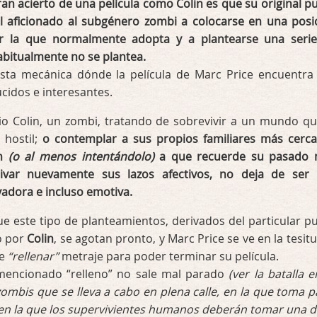
ran acierto de una película como Colin es que su original p
al aficionado al subgénero zombi a colocarse en una posi
r la que normalmente adopta y a plantearse una seri
abitualmente no se plantea.
sta mecánica dónde la película de Marc Price encuentra
idos e interesantes.
io Colin, un zombi, tratando de sobrevivir a un mundo qu
 hostil;
o contemplar a sus propios familiares más cerc
in
(o al menos intentándolo)
a que recuerde su pasado
tivar nuevamente sus lazos afectivos, no deja de ser
vadora e incluso emotiva.
e este tipo de planteamientos, derivados del particular p
o por
Colin
, se agotan pronto, y Marc Price se ve en la tesitu
de
“rellenar”
metraje para poder terminar su película.
mencionado “relleno” no sale mal parado
(ver la batalla e
zombis que se lleva a cabo en plena calle, en la que toma p
y en la que los supervivientes humanos deberán tomar una dif