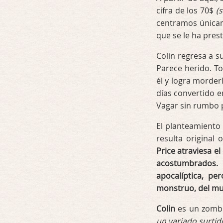
cifra de los 70$
(
centramos únic
que se le ha pre
Colin regresa a s
Parece herido. T
él y logra morder
días convertido e
Vagar sin rumbo p
El planteamiento 
resulta original
Price atraviesa e
acostumbrados.
apocalíptica, pe
monstruo, del mu
Colin
es un zombi
un variado surtid