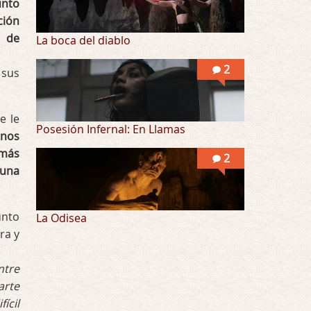
unto
ción
e de
La boca del diablo
2
 sus
e le
Posesión Infernal: En Llamas
anos
 más
2
 una
unto
La Odisea
ra y
ntre
arte
ícil