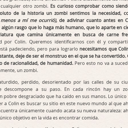
 cualquier otro zombi.
Es curioso comprobar como siend
oluto de la historia un zombi sentimos la necesidad, 
l menos a mí me ocurrió),
de adivinar cuanto antes en C
o algún rasgo que lo haga más humano, que lo aparte en ci
iatura que camina únicamente en busca de carne fre
d por Colin. Queremos identificarnos con él y comparti
está padeciendo, pero para lograrlo
necesitamos que Colin
stante, deje de ser el monstruo en el que se ha convertido.
o de racionalidad, de humanidad.
Pero esto no va a suce
vamente, un zombi.
turdido, perdido, desorientado por las calles de su ci
se descompone a su paso. En cada rincón hay un z
n pobre desgraciado que ha caído en sus manos. Lo único
r a Colin es buscar su sitio en este nuevo mundo al que a
encuentra únicamente cuando acata su nueva naturaleza: a
 único objetivo en la vida es encontrar comida.