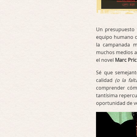
Un presupuesto 
equipo humano de
la campanada me
muchos medios 
el novel
Marc Pric
Sé que semejant
calidad
(o la falt
comprender cómo
tantísima reperc
oportunidad de ve