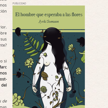
La he dejado a medias por motivos de fuerz …
PUBLICIDAD
 nos
ción
Posesión Infernal: En Llamas
Por: FrancHis
Yo justo fui a verla ayer al cine y la ver …
ior.
obre
Por encima de tu cadáver
 sus
Por: Luar
nte?
Interesante cuando avanza, le falta algo d …
Por encima de tu cadáver
o si
Por: Luar
arc
Interesante cuando avanza, le falta algo d …
amos
ost-
Possession
 del
Por: Luar
Se llama la posesión en castellano, está …
s de
Obsession
smas