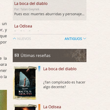
La boca del diablo
Por: Talan Gwynek
Pues eso: muertes aburridas y personajes p …
,
un
La Odisea
r, y
Por: Talan Gwynek
que
Draghann, las quejas sobre la diversidad s …
NUEVOS
ANTIGUOS
 por
La Odisea
Por: Draghann
Últimas reseñas
e la
No sé si entrar en polémicas con respect …
para
La boca del diablo
ener
Trance
o la
Por: Luar
Buena película, buen director y buenos ac …
¿Tan complicado es hacer
algo decente?
El señor de las moscas
Por: Luar
Dudaba en ver la serie, una serie de 4 cap …
La Odisea