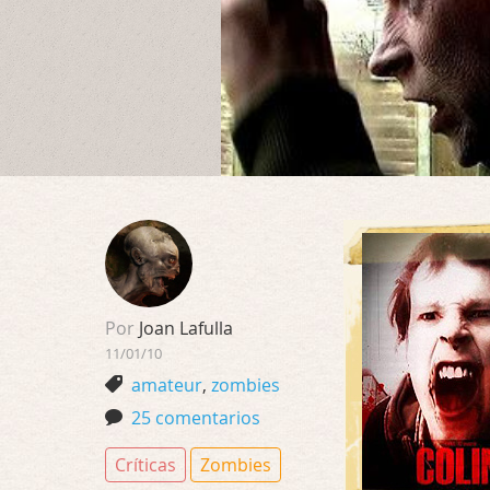
Por
Joan Lafulla
11/01/10
amateur
,
zombies
25 comentarios
Críticas
Zombies