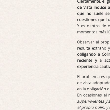
Ciertamente, el g
de vista induce 
que no suele se
cuestiones que h
Y es dentro de e
momentos más lúc
Observar al prop
resulta extraño y
obligando a Col
reciente y a ac
experiencia cauti
El problema es qu
de vista adoptad
en la obligación 
En ocasiones el 
supervivientes y 
el propio Colin, 