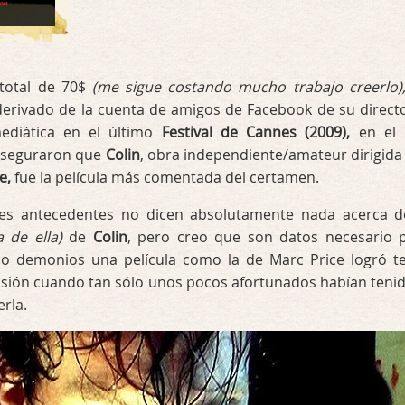
total de 70$
(me sigue costando mucho trabajo creerlo)
rivado de la cuenta de amigos de Facebook de su directo
diática en el último
Festival de Cannes (2009),
en el 
aseguraron que
Colin
, obra independiente/amateur dirigida
e,
fue la película más comentada del certamen.
es antecedentes no dicen absolutamente nada acerca d
a de ella)
de
Colin
, pero creo que son datos necesario 
 demonios una película como la de Marc Price logró t
usión cuando tan sólo unos pocos afortunados habían tenid
rla.