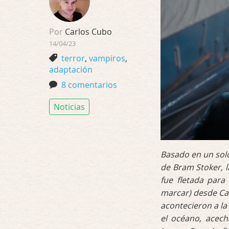
Por
Carlos Cubo
14/04/23
terror
,
vampiros
,
adaptación
8 comentarios
Noticias
Basado en un solo 
de Bram Stoker, l
fue fletada para
marcar) desde Car
acontecieron a la
el océano, acec