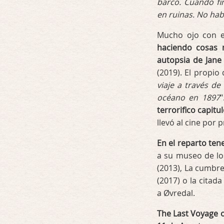
barco. Cuando fi
en ruinas. No habí
Mucho ojo con e
haciendo cosas 
autopsia de Jane
(2019). El propio
viaje a través de
océano en 1897
"
terrorifico capitu
llevó al cine por 
En el reparto ten
a su museo de los
(2013), La cumbre 
(2017) o la citad
a Øvredal.
The Last Voyage 