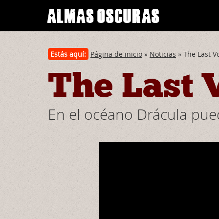
Estás aquí:
Página de inicio
»
Noticias
» The Last V
The Last 
En el océano Drácula pued