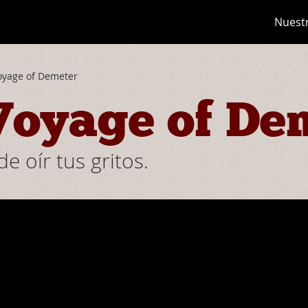
Nuest
oyage of Demeter
Voyage of De
e oír tus gritos.