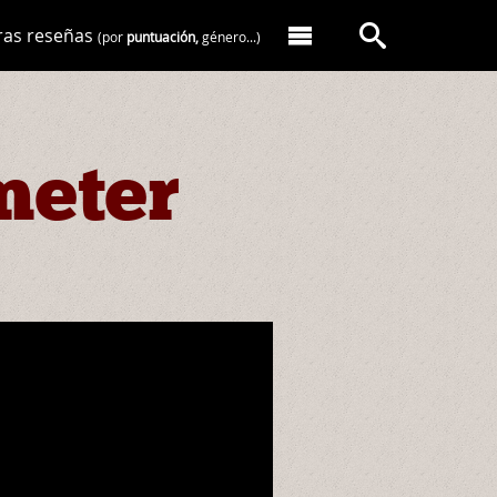
ras reseñas
(por
puntuación,
género...)
meter