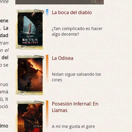
ente
No sé si entrar en polémicas con respect …
La boca del diablo
Trance
iene
Por: Luar
),
La
Buena película, buen director y buenos ac …
¿Tan complicado es hacer
algo decente?
idad
El señor de las moscas
gran
n el
Por: Luar
Dudaba en ver la serie, una serie de 4 cap …
 del
La Odisea
o se
Hungry
Nolan sigue salvando los
Por: Croc
cines
Para entretenerte un domingo por la tarde …
truo
Mamá
Las 10 películas gore de Almas
, It
Oscuras
Posesión Infernal: En
oció
Llamas
Por: JORDI CRUYFF
Buenas tardes, Hay muchas y algunas muy …
ximo
A mí me gusta el gore
Possession