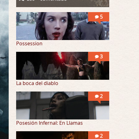
Posesión Infernal: En Llamas
Por: Skalope
5
Totalmente de acuerdo Ignacio. La he disfr …
Possession
3
La boca del diablo
2
Posesión Infernal: En Llamas
2