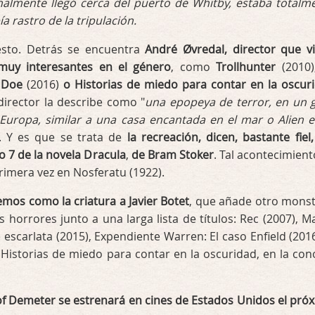
nalmente llegó cerca del puerto de Whitby, estaba totalm
a rastro de la tripulación.
sto. Detrás se encuentra
André Øvredal, director que v
muy interesantes en el género
, como
Trollhunter
(2010
 Doe
(2016)
o
Historias de miedo para contar en la oscur
 director la describe como "
una epopeya de terror, en un 
 Europa, similar a una casa encantada en el mar o Alien e
. Y es que se trata de
la recreación, dicen, bastante fiel,
lo 7 de la novela Dracula
,
de Bram Stoker
. Tal acontecimient
primera vez en Nosferatu (1922).
emos como la criatura a Javier Botet
, que añade otro mons
 horrores junto a una larga lista de títulos: Rec (2007), 
escarlata (2015), Expendiente Warren: El caso Enfield (2016)
a Historias de miedo para contar en la oscuridad, en la con
of Demeter se estrenará en cines de Estados Unidos el pró