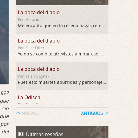
La boca del diablo
Por: Horacio
Me encanto que en la reseña hagas referen …
La boca del diablo
Por: Killer Diller
Yo no se como te atrevistes a mirar eso …
La boca del diablo
Por: Talan Gwynek
Pues eso: muertes aburridas y personajes p …
1897
La Odisea
 que
Por: Talan Gwynek
 sin
Draghann, las quejas sobre la diversidad s …
NUEVOS
ANTIGUOS
 que
 por
La Odisea
 del
Por: Draghann
Últimas reseñas