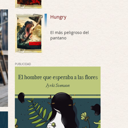
Por: Chupasangre
Mi opinión en su día. Su duracion me ha …
Hungry
El eslabón podrido
Por: Luar
El más peligroso del
Solo la he visto en una web rusa de descar …
pantano
Possession
Por: FrancHis
La he dejado a medias por motivos de fuerz …
PUBLICIDAD
Posesión Infernal: En Llamas
Por: FrancHis
Yo justo fui a verla ayer al cine y la ver …
Por encima de tu cadáver
Por: Luar
Interesante cuando avanza, le falta algo d …