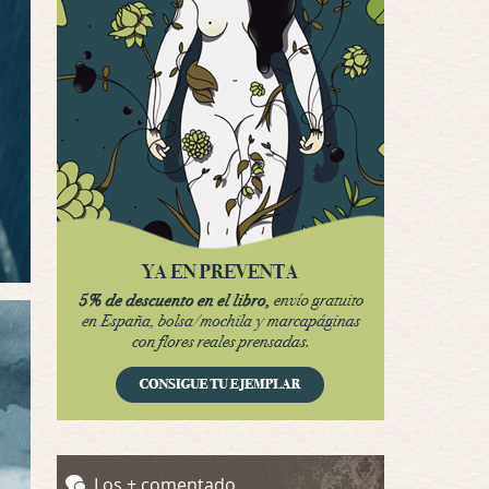
Por encima de tu cadáver
Por: Luar
Interesante cuando avanza, le falta algo d …
Possession
Por: Luar
Se llama la posesión en castellano, está …
Obsession
Por: Mariano
Una película normalita, nada del otro mun …
Obsession
Por: Chica Stark
Al principio por el hype que la dieron iba …
Possession
Por: Mountain
Llevo toda una vida para verla y nunca lo …
Los + comentado