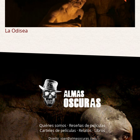
La Odisea
Quiénes somos
·
Reseñas de películas
Carteles de películas
·
Relatos
·
Libros
Diseño:
joan@almasocuras.com