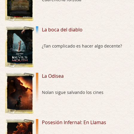
Trance
Por: Luar
Buena película, buen director y buenos ac …
La boca del diablo
El señor de las moscas
¿Tan complicado es hacer algo decente?
Por: Luar
Dudaba en ver la serie, una serie de 4 cap …
Hungry
La Odisea
Por: Croc
Para entretenerte un domingo por la tarde …
Nolan sigue salvando los cines
Las 10 películas gore de Almas Oscuras
Por: JORDI CRUYFF
Buenas tardes, Hay muchas y algunas muy …
Posesión Infernal: En Llamas
Possession
Por: Chupasangre