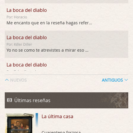
La boca del diablo
Por: Horacio
Me encanto que en la reseña hagas referen …
La boca del diablo
Por: Killer Diller
Yo no se como te atrevistes a mirar eso …
La boca del diablo
Por: Talan Gwynek
Pues eso: muertes aburridas y personajes p …
NUEVOS
ANTIGUOS
La Odisea
Por: Talan Gwynek
Últimas reseñas
Draghann, las quejas sobre la diversidad s …
La última casa
La Odisea
Por: Draghann
No sé si entrar en polémicas con respect …
Cuarentena forzosa