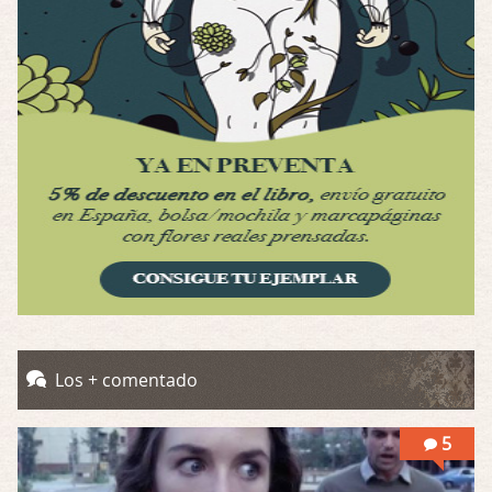
Por: Luar
Interesante cuando avanza, le falta algo d …
Possession
Por: Luar
Se llama la posesión en castellano, está …
Obsession
Por: Mariano
Una película normalita, nada del otro mun …
Obsession
Por: Chica Stark
Al principio por el hype que la dieron iba …
Possession
Los + comentado
Por: Mountain
Llevo toda una vida para verla y nunca lo …
5