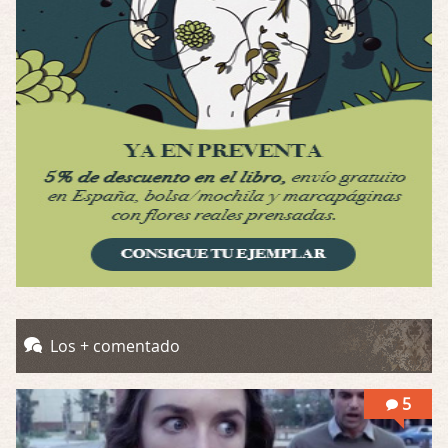
Por: Luar
Interesante cuando avanza, le falta algo d …
Possession
Por: Luar
Se llama la posesión en castellano, está …
Obsession
Por: Mariano
Una película normalita, nada del otro mun …
Obsession
Por: Chica Stark
Al principio por el hype que la dieron iba …
Possession
Los + comentado
Por: Mountain
Llevo toda una vida para verla y nunca lo …
5