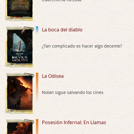
Trance
Por: Luar
Buena película, buen director y buenos ac …
La boca del diablo
El señor de las moscas
¿Tan complicado es hacer algo decente?
Por: Luar
Dudaba en ver la serie, una serie de 4 cap …
Hungry
La Odisea
Por: Croc
Para entretenerte un domingo por la tarde …
Nolan sigue salvando los cines
Las 10 películas gore de Almas Oscuras
Por: JORDI CRUYFF
Buenas tardes, Hay muchas y algunas muy …
Posesión Infernal: En Llamas
Possession
Por: Chupasangre