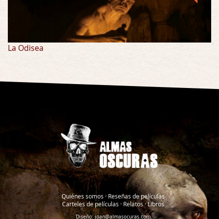
La Odisea
Quiénes somos
·
Reseñas de películas
Carteles de películas
·
Relatos
·
Libros
Diseño:
joan@almasocuras.com