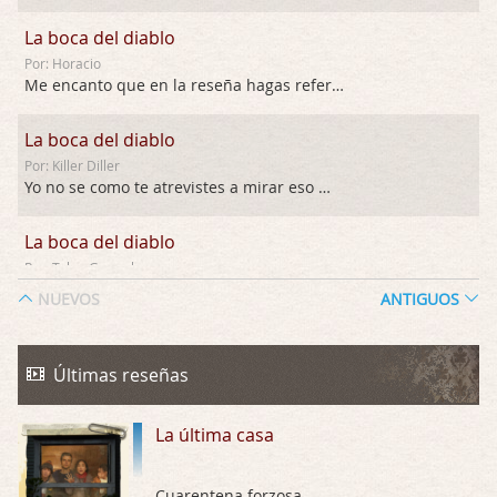
La boca del diablo
Por: Horacio
Me encanto que en la reseña hagas referen …
La boca del diablo
Por: Killer Diller
Yo no se como te atrevistes a mirar eso …
La boca del diablo
Por: Talan Gwynek
Pues eso: muertes aburridas y personajes p …
NUEVOS
ANTIGUOS
La Odisea
Por: Talan Gwynek
Últimas reseñas
Draghann, las quejas sobre la diversidad s …
La última casa
La Odisea
Por: Draghann
No sé si entrar en polémicas con respect …
Cuarentena forzosa