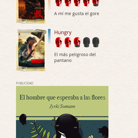
Las 10 películas gore de Almas
Oscuras
A mí me gusta el gore
Por: JORDI CRUYFF
Buenas tardes, Hay muchas y algunas muy …
Hungry
Possession
Por: Chupasangre
Mi opinión en su día. Su duracion me ha …
El más peligroso del
pantano
El eslabón podrido
Por: Luar
Solo la he visto en una web rusa de descar …
PUBLICIDAD
Possession
Por: FrancHis
La he dejado a medias por motivos de fuerz …
Posesión Infernal: En Llamas
Por: FrancHis