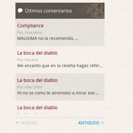
Últimos comentarios
Compliance
Por: Irma perez
MALISIMA no la recomiendo, …
La boca del diablo
Por: Horacio
Me encanto que en la reseña hagas referen …
La boca del diablo
Por: Killer Diller
Yo no se como te atrevistes a mirar eso …
La boca del diablo
Por: Talan Gwynek
Pues eso: muertes aburridas y personajes p …
NUEVOS
ANTIGUOS