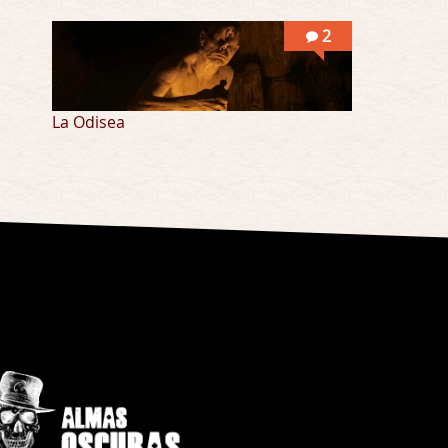
2
La Odisea