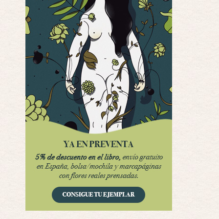
Yo justo fui a verla ayer al cine y la ver …
Por encima de tu cadáver
Por: Luar
Interesante cuando avanza, le falta algo d …
Por encima de tu cadáver
Por: Luar
Interesante cuando avanza, le falta algo d …
Possession
Por: Luar
Se llama la posesión en castellano, está …
Obsession
Por: Mariano
Una película normalita, nada del otro mun …
Obsession
Por: Chica Stark